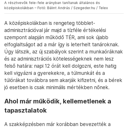
A résztvevők fele-fele arányban tanítanak általános és
középiskolákban – Fotó: Bálint András / Szegeder.hu / Telex
A középiskolákban is rengeteg többlet-
adminisztrációval jár majd a tízféle értékelési
szempont alapján működő TÉR, ami sok újabb
elfoglaltságot ad a már így is leterhelt tanároknak.
Úgy látszik, az új szabályok szerint a munkaóráknak
és az adminisztrációs kötelességeknek nem lesz
felső határa: napi 12 órát kell dolgozni, este hatig
kell vigyázni a gyerekekre, a túlmunkát és a
túlórákat továbbra sem akarják kifizetni, és a bérek
jó esetben is csak minimális mértékben nőnek.
Ahol már működik, kellemetlenek a
tapasztalatok
A szakképzésben már korábban bevezették a