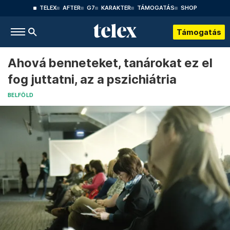
TELEX
AFTER
G7
KARAKTER
TÁMOGATÁS
SHOP
Támogatás
Ahová benneteket, tanárokat ez el
fog juttatni, az a pszichiátria
BELFÖLD