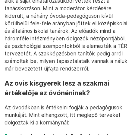
akik a saját elhatározásukból vettek részt a
tanácskozáson. Mint a moderátor kérdésére
kiderült, a néhány óvoda-pedagóguson kívül
körülbelül fele-fele arányban jöttek el középiskolai
és általános iskolai tanárok. Az előadók mind a
háromféle intézményben dolgozók nézőpontjából,
és pszichológiai szempontokból is elemezték a TÉR
tervezetét. A szakképzésben tanítók pedig arról
számoltak be, milyen tapasztalataik vannak a náluk
már bevezetett újfajta rendszerről.
Az ovis kisgyerek lesz a szakmai
értékelője az óvónéninek?
Az óvodákban is értékelni fogják a pedagógusok
munkáját. Mint elhangzott, itt meglepő terveket
dolgoztak ki a kormánynál: