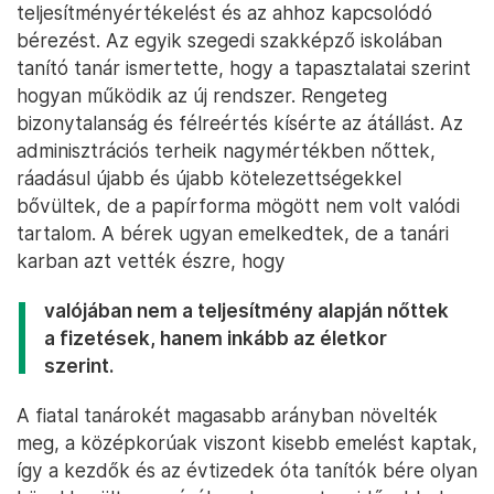
teljesítményértékelést és az ahhoz kapcsolódó
bérezést. Az egyik szegedi szakképző iskolában
tanító tanár ismertette, hogy a tapasztalatai szerint
hogyan működik az új rendszer. Rengeteg
bizonytalanság és félreértés kísérte az átállást. Az
adminisztrációs terheik nagymértékben nőttek,
ráadásul újabb és újabb kötelezettségekkel
bővültek, de a papírforma mögött nem volt valódi
tartalom. A bérek ugyan emelkedtek, de a tanári
karban azt vették észre, hogy
valójában nem a teljesítmény alapján nőttek
a fizetések, hanem inkább az életkor
szerint.
A fiatal tanárokét magasabb arányban növelték
meg, a középkorúak viszont kisebb emelést kaptak,
így a kezdők és az évtizedek óta tanítók bére olyan