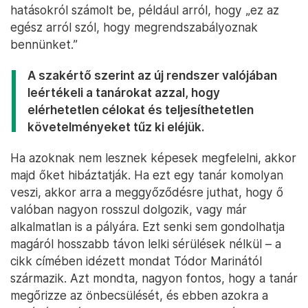
hatásokról számolt be, például arról, hogy „ez az
egész arról szól, hogy megrendszabályoznak
bennünket.”
A szakértő szerint az új rendszer valójában
leértékeli a tanárokat azzal, hogy
elérhetetlen célokat és teljesíthetetlen
követelményeket tűz ki eléjük.
Ha azoknak nem lesznek képesek megfelelni, akkor
majd őket hibáztatják. Ha ezt egy tanár komolyan
veszi, akkor arra a meggyőződésre juthat, hogy ő
valóban nagyon rosszul dolgozik, vagy már
alkalmatlan is a pályára. Ezt senki sem gondolhatja
magáról hosszabb távon lelki sérülések nélkül – a
cikk címében idézett mondat Tódor Marinától
származik. Azt mondta, nagyon fontos, hogy a tanár
megőrizze az önbecsülését, és ebben azokra a