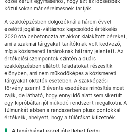
közel került egymáséhoz, hogy azt az idősebbek
közül sokan már sérelmesnek tartják.
A szakképzésben dolgozóknál a három évvel
ezelőtti jogállás-váltáshoz kapcsolódó értékelés
2020 óta bebetonozta az akkor kialakított béreket,
ami a szakmai tárgyakat tanítóknak volt kedvező,
míg a közismereti tanároknak hátrány jelentett. Az
értékelési szempontok szintén a duális
szakképzésben ellátott feladatokat részesítik
előnyben, ami nem működőképes a közismereti
tárgyakat oktatók esetében. A szakképzési
törvény szerint 3 évente esedékes minősítés most
zajlik, de látható, hogy ennyi idő alatt sem sikerült
egy kipróbáltan jól működő rendszert megalkotni. A
túlmunkát ebben a rendszerben plusz pontokkal
értékelik, ahelyett, hogy a túlórákat kifizetnék.
A tanárhiányt ezzel jól el lehet fedni.