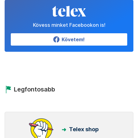
Kövess minket Facebookon is!
Követem!
Legfontosabb
Telex shop