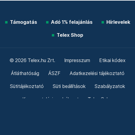
Támogatás
Adó 1% felajánlás
Hírlevelek
Telex Shop
© 2026 Telex.hu Zrt.
Impresszum
Etikai kódex
Átláthatóság
ÁSZF
Adatkezelési tájékoztató
Sütitájékoztató
Süti beállítások
Szabályzatok
Kommentelési szabályzat
Telex Sales