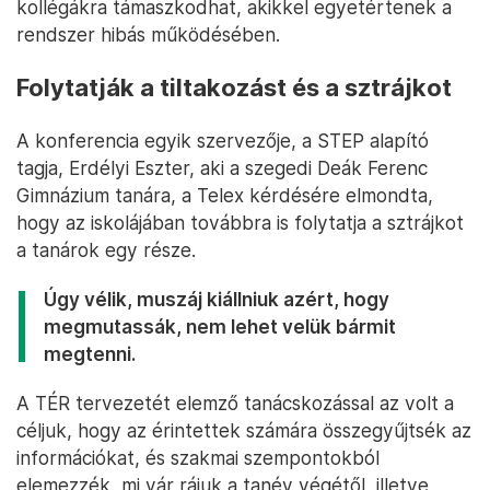
kollégákra támaszkodhat, akikkel egyetértenek a
rendszer hibás működésében.
Folytatják a tiltakozást és a sztrájkot
A konferencia egyik szervezője, a STEP alapító
tagja, Erdélyi Eszter, aki a szegedi Deák Ferenc
Gimnázium tanára, a Telex kérdésére elmondta,
hogy az iskolájában továbbra is folytatja a sztrájkot
a tanárok egy része.
Úgy vélik, muszáj kiállniuk azért, hogy
megmutassák, nem lehet velük bármit
megtenni.
A TÉR tervezetét elemző tanácskozással az volt a
céljuk, hogy az érintettek számára összegyűjtsék az
információkat, és szakmai szempontokból
elemezzék, mi vár rájuk a tanév végétől, illetve