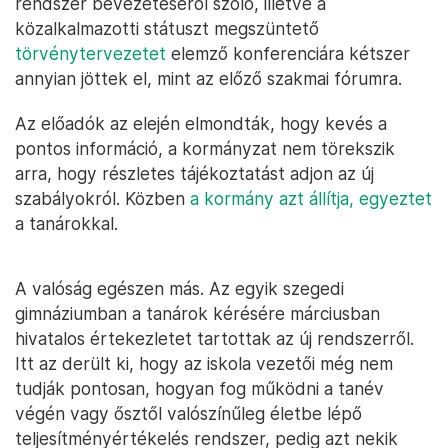
rendszer bevezetéséről szóló, illetve a
közalkalmazotti státuszt megszüntető
törvénytervezetet
elemző konferenciára kétszer
annyian jöttek el, mint az előző szakmai fórumra.
Az előadók az elején elmondták, hogy kevés a
pontos információ, a kormányzat nem törekszik
arra, hogy részletes tájékoztatást adjon az új
szabályokról. Közben
a kormány azt állítja, egyeztet
a tanárokkal.
A valóság egészen más. Az egyik szegedi
gimnáziumban a tanárok kérésére márciusban
hivatalos értekezletet tartottak az új rendszerről.
Itt az derült ki, hogy az iskola vezetői még nem
tudják pontosan, hogyan fog működni a tanév
végén vagy ősztől valószínűleg életbe lépő
teljesítményértékelés rendszer, pedig azt nekik