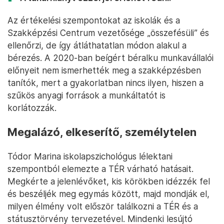
Az értékelési szempontokat az iskolák és a
Szakképzési Centrum vezetősége „összefésüli” és
ellenőrzi, de így átláthatatlan módon alakul a
bérezés. A 2020-ban beígért béralku munkavállalói
előnyeit nem ismerhették meg a szakképzésben
tanítók, mert a gyakorlatban nincs ilyen, hiszen a
szűkös anyagi források a munkáltatót is
korlátozzák.
Megalázó, elkeserítő, személytelen
Tódor Marina iskolapszichológus lélektani
szempontból elemezte a TÉR várható hatásait.
Megkérte a jelenlévőket, kis körökben idézzék fel
és beszéljék meg egymás között, majd mondják el,
milyen élmény volt először találkozni a TÉR és a
státusztörvény tervezetével. Mindenki lesújtó