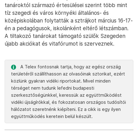
tanároktól származó értesülései szerint több mint
tíz szegedi és város környéki általános- és
középiskolában folytatták a sztrájkot március 16-17-
én a pedagógusok, iskolánként eltérő létszámban.
A tiltakozó tanárokat támogató szülők Szegeden
újabb akciókat és vitafórumot is szerveznek.
A Telex fontosnak tartja, hogy az egész ország
területéről szállíthasson az olvasóinak sztorikat, ezért
közlünk gyakran vidéki riportokat. Mivel minden
térséget nem tudunk lefedni budapesti
szerkesztőségünkkel, keressük az együttműködést
vidéki újságírókkal, és fokozatosan országos tudósítói
hálózatot szeretnénk kiépíteni. Ez a cikk is egy ilyen
együttműködés keretein belül készült.