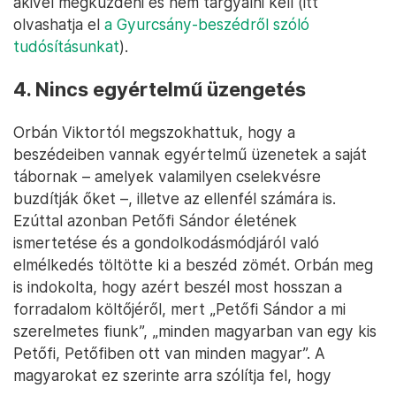
akivel megküzdeni és nem tárgyalni kell (itt
olvashatja el
a Gyurcsány-beszédről szóló
tudósításunkat
).
4. Nincs egyértelmű üzengetés
Orbán Viktortól megszokhattuk, hogy a
beszédeiben vannak egyértelmű üzenetek a saját
tábornak – amelyek valamilyen cselekvésre
buzdítják őket –, illetve az ellenfél számára is.
Ezúttal azonban Petőfi Sándor életének
ismertetése és a gondolkodásmódjáról való
elmélkedés töltötte ki a beszéd zömét. Orbán meg
is indokolta, hogy azért beszél most hosszan a
forradalom költőjéről, mert „Petőfi Sándor a mi
szerelmetes fiunk”, „minden magyarban van egy kis
Petőfi, Petőfiben ott van minden magyar”. A
magyarokat ez szerinte arra szólítja fel, hogy