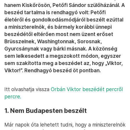
hanem Kiskőrösön, Petőfi Sándor szülőházánál. A
beszéd tartalma is rendhagyó volt: Petőfi
életéről és gondolkodásmódjáról beszélt ezúttal
a miniszterelnök, és bármely korábbi ünnepi
beszédétől eltérően most nem üzent erőset
Brüsszelnek, Washingtonnak, Sorosnak,
Gyurcsánynak vagy bárki másnak. A közönség
sem lelkesedett a megszokott módon, egyszer
sem szakította meg a beszédet az, hogy „Viktor,
Viktor!”. Rendhagyó beszéd öt pontban.
Itt olvashatja vissza
Orbán Viktor beszédét percről
percre.
1. Nem Budapesten beszélt
Már napok óta lehetett tudni, hogy a miniszterelnök