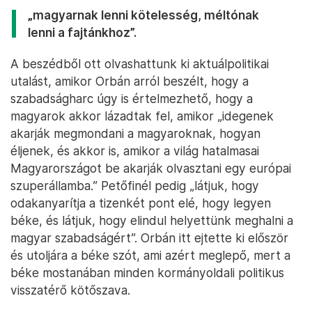
„magyarnak lenni kötelesség, méltónak
lenni a fajtánkhoz”.
A beszédből ott olvashattunk ki aktuálpolitikai
utalást, amikor Orbán arról beszélt, hogy a
szabadságharc úgy is értelmezhető, hogy a
magyarok akkor lázadtak fel, amikor „idegenek
akarják megmondani a magyaroknak, hogyan
éljenek, és akkor is, amikor a világ hatalmasai
Magyarországot be akarják olvasztani egy európai
szuperállamba.” Petőfinél pedig „látjuk, hogy
odakanyarítja a tizenkét pont elé, hogy legyen
béke, és látjuk, hogy elindul helyettünk meghalni a
magyar szabadságért”. Orbán itt ejtette ki először
és utoljára a béke szót, ami azért meglepő, mert a
béke mostanában minden kormányoldali politikus
visszatérő kötőszava.