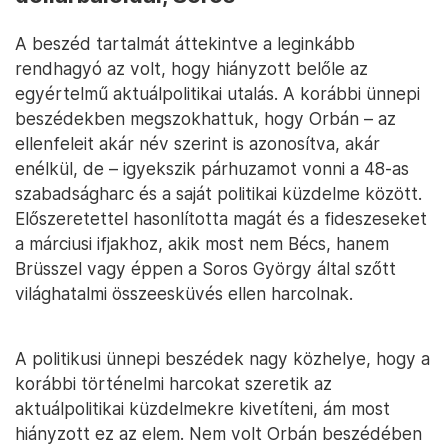
A beszéd tartalmát áttekintve a leginkább
rendhagyó az volt, hogy hiányzott belőle az
egyértelmű aktuálpolitikai utalás. A korábbi ünnepi
beszédekben megszokhattuk, hogy Orbán – az
ellenfeleit akár név szerint is azonosítva, akár
enélkül, de – igyekszik párhuzamot vonni a 48-as
szabadságharc és a saját politikai küzdelme között.
Előszeretettel hasonlította magát és a fideszeseket
a márciusi ifjakhoz, akik most nem Bécs, hanem
Brüsszel vagy éppen a Soros György által szőtt
világhatalmi összeesküvés ellen harcolnak.
A politikusi ünnepi beszédek nagy közhelye, hogy a
korábbi történelmi harcokat szeretik az
aktuálpolitikai küzdelmekre kivetíteni, ám most
hiányzott ez az elem. Nem volt Orbán beszédében