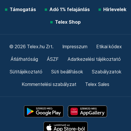
Támogatás
Adó 1% felajánlás
Hírlevelek
Telex Shop
© 2026 Telex.hu Zrt.
Impresszum
Etikai kódex
Átláthatóság
ÁSZF
Adatkezelési tájékoztató
Sütitájékoztató
Süti beállítások
Szabályzatok
Kommentelési szabályzat
Telex Sales