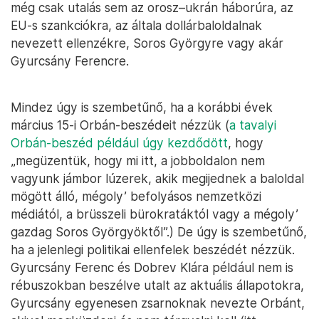
még csak utalás sem az orosz–ukrán háborúra, az
EU-s szankciókra, az általa dollárbaloldalnak
nevezett ellenzékre, Soros Györgyre vagy akár
Gyurcsány Ferencre.
Mindez úgy is szembetűnő, ha a korábbi évek
március 15-i Orbán-beszédeit nézzük (
a tavalyi
Orbán-beszéd például úgy kezdődött
, hogy
„megüzentük, hogy mi itt, a jobboldalon nem
vagyunk jámbor lúzerek, akik megijednek a baloldal
mögött álló, mégoly’ befolyásos nemzetközi
médiától, a brüsszeli bürokratáktól vagy a mégoly’
gazdag Soros Györgyöktől”.) De úgy is szembetűnő,
ha a jelenlegi politikai ellenfelek beszédét nézzük.
Gyurcsány Ferenc és Dobrev Klára például nem is
rébuszokban beszélve utalt az aktuális állapotokra,
Gyurcsány egyenesen zsarnoknak nevezte Orbánt,