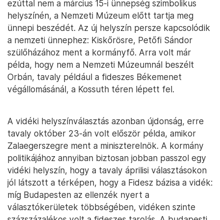
ezúttal nem a március 15-i ünnepség szimbolikus
helyszínén, a Nemzeti Múzeum előtt tartja meg
ünnepi beszédét. Az új helyszín persze kapcsolódik
a nemzeti ünnephez: Kiskőrösre, Petőfi Sándor
szülőházához ment a kormányfő. Arra volt már
példa, hogy nem a Nemzeti Múzeumnál beszélt
Orbán, tavaly például a fideszes Békemenet
végállomásánál, a Kossuth téren lépett fel.
A vidéki helyszínválasztás azonban újdonság, erre
tavaly október 23-án volt először példa, amikor
Zalaegerszegre ment a miniszterelnök. A kormány
politikájához annyiban biztosan jobban passzol egy
vidéki helyszín, hogy a tavaly áprilisi választásokon
jól látszott a térképen, hogy a Fidesz bázisa a vidék:
míg Budapesten az ellenzék nyert a
választókerületek többségében, vidéken szinte
százszázalékos volt a fideszes tarolás. A budapesti