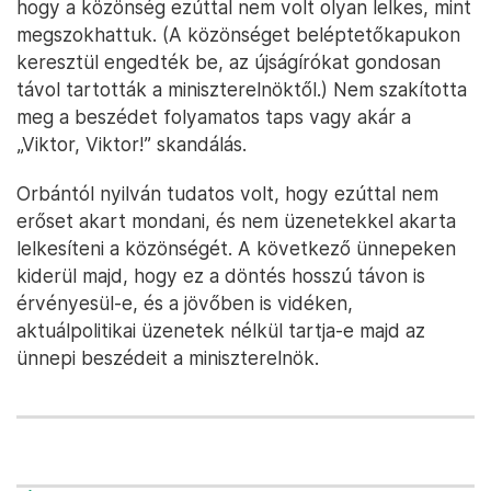
hogy a közönség ezúttal nem volt olyan lelkes, mint
megszokhattuk. (A közönséget beléptetőkapukon
keresztül engedték be, az újságírókat gondosan
távol tartották a miniszterelnöktől.) Nem szakította
meg a beszédet folyamatos taps vagy akár a
„Viktor, Viktor!” skandálás.
Orbántól nyilván tudatos volt, hogy ezúttal nem
erőset akart mondani, és nem üzenetekkel akarta
lelkesíteni a közönségét. A következő ünnepeken
kiderül majd, hogy ez a döntés hosszú távon is
érvényesül-e, és a jövőben is vidéken,
aktuálpolitikai üzenetek nélkül tartja-e majd az
ünnepi beszédeit a miniszterelnök.