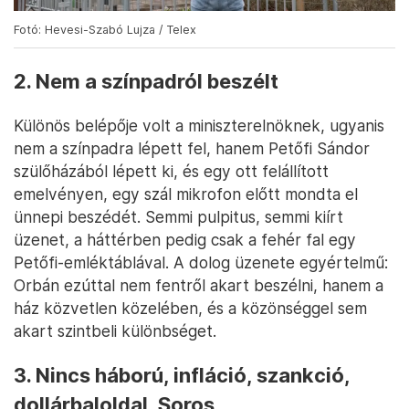
Fotó: Hevesi-Szabó Lujza / Telex
2. Nem a színpadról beszélt
Különös belépője volt a miniszterelnöknek, ugyanis
nem a színpadra lépett fel, hanem Petőfi Sándor
szülőházából lépett ki, és egy ott felállított
emelvényen, egy szál mikrofon előtt mondta el
ünnepi beszédét. Semmi pulpitus, semmi kiírt
üzenet, a háttérben pedig csak a fehér fal egy
Petőfi-emléktáblával. A dolog üzenete egyértelmű:
Orbán ezúttal nem fentről akart beszélni, hanem a
ház közvetlen közelében, és a közönséggel sem
akart szintbeli különbséget.
3. Nincs háború, infláció, szankció,
dollárbaloldal, Soros