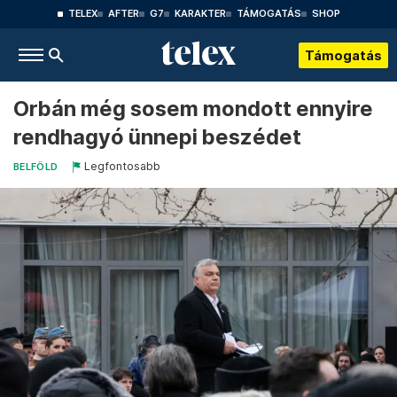
TELEX
AFTER
G7
KARAKTER
TÁMOGATÁS
SHOP
Támogatás
Orbán még sosem mondott ennyire
rendhagyó ünnepi beszédet
Legfontosabb
BELFÖLD