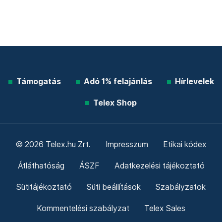
Támogatás
Adó 1% felajánlás
Hírlevelek
Telex Shop
© 2026 Telex.hu Zrt.
Impresszum
Etikai kódex
Átláthatóság
ÁSZF
Adatkezelési tájékoztató
Sütitájékoztató
Süti beállítások
Szabályzatok
Kommentelési szabályzat
Telex Sales