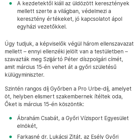
A kezdetektől kiáll az üldözött keresztények
mellett szerte a világban, védelmezi a
keresztény értékeket, jó kapcsolatot ápol
egyházi vezetőkkel.
Úgy tudjuk, a képviselők végül három ellenszavazat
mellett – ennyi ellenzéki jelölt van a testületben –
szavazták meg Szijjártó Péter díszpolgári címét,
amit március 15-én vehet át a győri születésű
külügyminiszter.
Szintén rangos díj Győrben a Pro Urbe-díj, amelyet
öt, helyben elismert szakembernek ítéltek oda,
Őket is március 15-én köszöntik:
Ábrahám Csabát, a Győri Vízisport Egyesület
elnökét,
Farkasné dr. Lukácsi Zitát, az Esély Győri