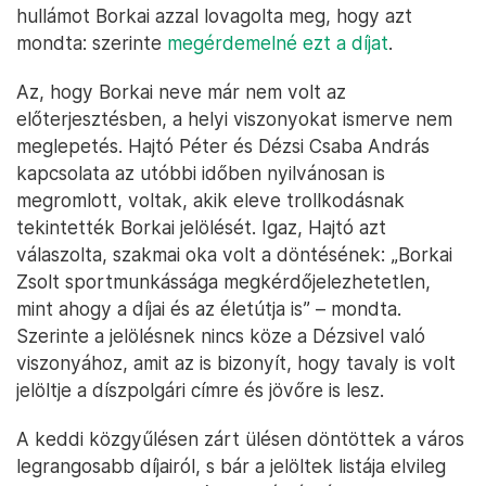
hullámot Borkai azzal lovagolta meg, hogy azt
mondta: szerinte
megérdemelné ezt a díjat
.
Az, hogy Borkai neve már nem volt az
előterjesztésben, a helyi viszonyokat ismerve nem
meglepetés. Hajtó Péter és Dézsi Csaba András
kapcsolata az utóbbi időben nyilvánosan is
megromlott, voltak, akik eleve trollkodásnak
tekintették Borkai jelölését. Igaz, Hajtó azt
válaszolta, szakmai oka volt a döntésének: „Borkai
Zsolt sportmunkássága megkérdőjelezhetetlen,
mint ahogy a díjai és az életútja is” – mondta.
Szerinte a jelölésnek nincs köze a Dézsivel való
viszonyához, amit az is bizonyít, hogy tavaly is volt
jelöltje a díszpolgári címre és jövőre is lesz.
A keddi közgyűlésen zárt ülésen döntöttek a város
legrangosabb díjairól, s bár a jelöltek listája elvileg