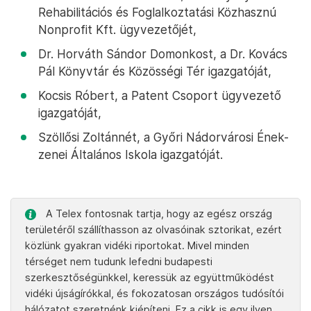
Rehabilitációs és Foglalkoztatási Közhasznú
Nonprofit Kft. ügyvezetőjét,
Dr. Horváth Sándor Domonkost, a Dr. Kovács
Pál Könyvtár és Közösségi Tér igazgatóját,
Kocsis Róbert, a Patent Csoport ügyvezető
igazgatóját,
Szöllősi Zoltánnét, a Győri Nádorvárosi Ének-
zenei Általános Iskola igazgatóját.
A Telex fontosnak tartja, hogy az egész ország
területéről szállíthasson az olvasóinak sztorikat, ezért
közlünk gyakran vidéki riportokat. Mivel minden
térséget nem tudunk lefedni budapesti
szerkesztőségünkkel, keressük az együttműködést
vidéki újságírókkal, és fokozatosan országos tudósítói
hálózatot szeretnénk kiépíteni. Ez a cikk is egy ilyen