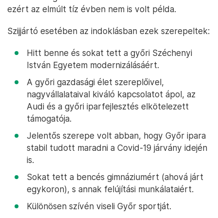
ezért az elmúlt tíz évben nem is volt példa.
Szijjártó esetében az indoklásban ezek szerepeltek:
Hitt benne és sokat tett a győri Széchenyi
István Egyetem modernizálásáért.
A győri gazdasági élet szereplőivel,
nagyvállalataival kiváló kapcsolatot ápol, az
Audi és a győri iparfejlesztés elkötelezett
támogatója.
Jelentős szerepe volt abban, hogy Győr ipara
stabil tudott maradni a Covid-19 járvány idején
is.
Sokat tett a bencés gimnáziumért (ahová járt
egykoron), s annak felújítási munkálataiért.
Különösen szívén viseli Győr sportját.