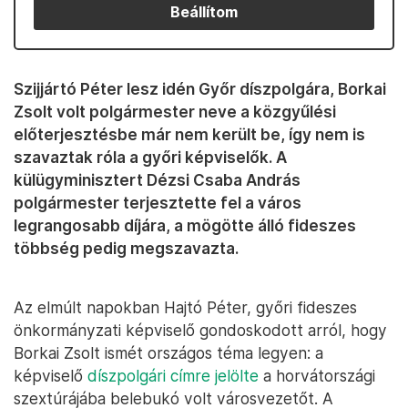
Beállítom
Szijjártó Péter lesz idén Győr díszpolgára, Borkai
Zsolt volt polgármester neve a közgyűlési
előterjesztésbe már nem került be, így nem is
szavaztak róla a győri képviselők. A
külügyminisztert Dézsi Csaba András
polgármester terjesztette fel a város
legrangosabb díjára, a mögötte álló fideszes
többség pedig megszavazta.
Az elmúlt napokban Hajtó Péter, győri fideszes
önkormányzati képviselő gondoskodott arról, hogy
Borkai Zsolt ismét országos téma legyen: a
képviselő
díszpolgári címre jelölte
a horvátországi
szextúrájába belebukó volt városvezetőt. A