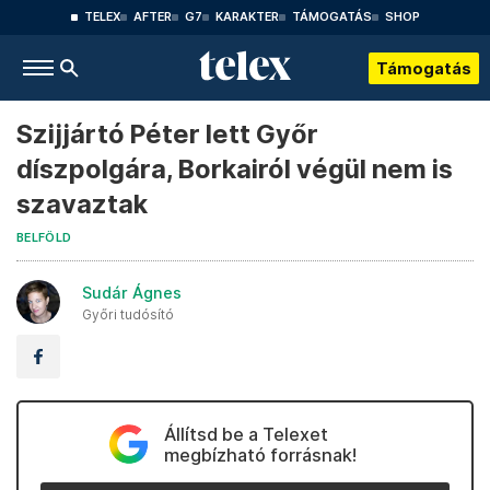
TELEX
AFTER
G7
KARAKTER
TÁMOGATÁS
SHOP
Támogatás
Szijjártó Péter lett Győr
díszpolgára, Borkairól végül nem is
szavaztak
BELFÖLD
Sudár Ágnes
Győri tudósító
Állítsd be a Telexet
megbízható forrásnak!