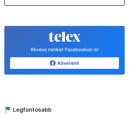
Kövess minket Facebookon is!
Követem!
Legfontosabb