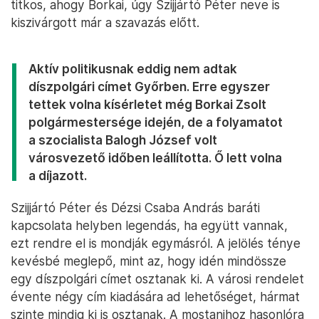
titkos, ahogy Borkai, úgy Szijjártó Péter neve is
kiszivárgott már a szavazás előtt.
Aktív politikusnak eddig nem adtak
díszpolgári címet Győrben. Erre egyszer
tettek volna kísérletet még Borkai Zsolt
polgármestersége idején, de a folyamatot
a szocialista Balogh József volt
városvezető időben leállította. Ő lett volna
a díjazott.
Szijjártó Péter és Dézsi Csaba András baráti
kapcsolata helyben legendás, ha együtt vannak,
ezt rendre el is mondják egymásról. A jelölés ténye
kevésbé meglepő, mint az, hogy idén mindössze
egy díszpolgári címet osztanak ki. A városi rendelet
évente négy cím kiadására ad lehetőséget, hármat
szinte mindig ki is osztanak. A mostanihoz hasonlóra