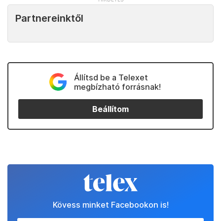
Partnereinktől
Állítsd be a Telexet
megbízható forrásnak!
Beállítom
Kövess minket Facebookon is!