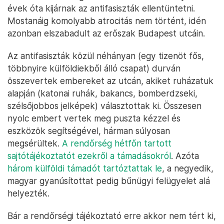
évek óta kijárnak az antifasiszták ellentüntetni.
Mostanáig komolyabb atrocitás nem történt, idén
azonban elszabadult az erőszak Budapest utcáin.
Az antifasiszták közül néhányan (egy tizenöt fős,
többnyire külföldiekből álló csapat) durván
összevertek embereket az utcán, akiket ruházatuk
alapján (katonai ruhák, bakancs, bomberdzseki,
szélsőjobbos jelképek) választottak ki. Összesen
nyolc embert vertek meg puszta kézzel és
eszközök segítségével, hárman súlyosan
megsérültek.
A rendőrség hétfőn tartott
sajtótájékoztatót ezekről a támadásokról
. Azóta
három külföldi támadót tartóztattak le
, a negyedik,
magyar gyanúsítottat pedig bűnügyi felügyelet alá
helyezték.
Bár a rendőrségi tájékoztató erre akkor nem tért ki,