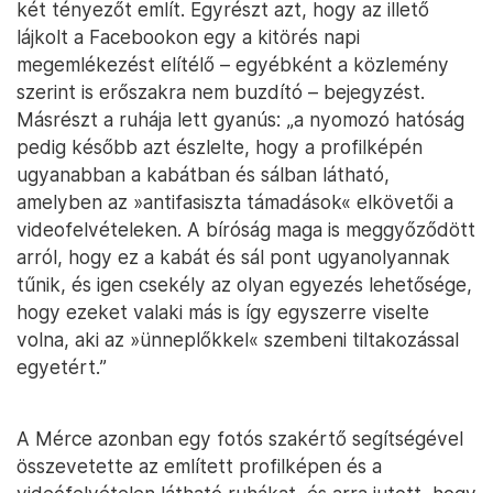
két tényezőt említ. Egyrészt azt, hogy az illető
lájkolt a Facebookon egy a kitörés napi
megemlékezést elítélő – egyébként a közlemény
szerint is erőszakra nem buzdító – bejegyzést.
Másrészt a ruhája lett gyanús: „a nyomozó hatóság
pedig később azt észlelte, hogy a profilképén
ugyanabban a kabátban és sálban látható,
amelyben az »antifasiszta támadások« elkövetői a
videofelvételeken. A bíróság maga is meggyőződött
arról, hogy ez a kabát és sál pont ugyanolyannak
tűnik, és igen csekély az olyan egyezés lehetősége,
hogy ezeket valaki más is így egyszerre viselte
volna, aki az »ünneplőkkel« szembeni tiltakozással
egyetért.”
A Mérce azonban egy fotós szakértő segítségével
összevetette az említett profilképen és a