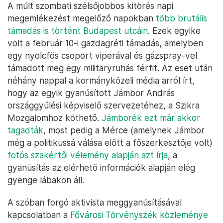
A múlt szombati szélsőjobbos kitörés napi
megemlékezést megelőző napokban
több brutális
támadás is történt Budapest utcáin
. Ezek egyike
volt a február 10-i gazdagréti támadás, amelyben
egy nyolcfős csoport viperával és gázspray-vel
támadott meg egy militaryruhás férfit. Az eset után
néhány nappal a kormányközeli média arról írt,
hogy az egyik gyanúsított Jámbor András
országgyűlési képviselő szervezetéhez, a Szikra
Mozgalomhoz köthető.
Jámborék ezt már akkor
tagadták
, most pedig a Mérce (amelynek Jámbor
még a politikussá válása előtt a főszerkesztője volt)
fotós szakértői vélemény alapján azt írja
, a
gyanúsítás az elérhető információk alapján elég
gyenge lábakon áll.
A szóban forgó aktivista meggyanúsításával
kapcsolatban a
Fővárosi Törvényszék közleménye