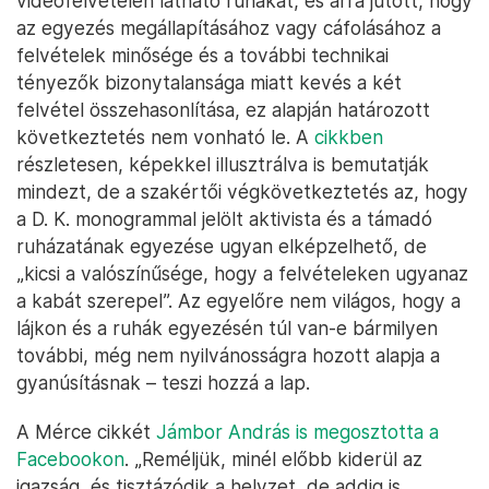
videófelvételen látható ruhákat, és arra jutott, hogy
az egyezés megállapításához vagy cáfolásához a
felvételek minősége és a további technikai
tényezők bizonytalansága miatt kevés a két
felvétel összehasonlítása, ez alapján határozott
következtetés nem vonható le. A
cikkben
részletesen, képekkel illusztrálva is bemutatják
mindezt, de a szakértői végkövetkeztetés az, hogy
a D. K. monogrammal jelölt aktivista és a támadó
ruházatának egyezése ugyan elképzelhető, de
„kicsi a valószínűsége, hogy a felvételeken ugyanaz
a kabát szerepel”. Az egyelőre nem világos, hogy a
lájkon és a ruhák egyezésén túl van-e bármilyen
további, még nem nyilvánosságra hozott alapja a
gyanúsításnak – teszi hozzá a lap.
A Mérce cikkét
Jámbor András is megosztotta a
Facebookon
. „Reméljük, minél előbb kiderül az
igazság, és tisztázódik a helyzet, de addig is,