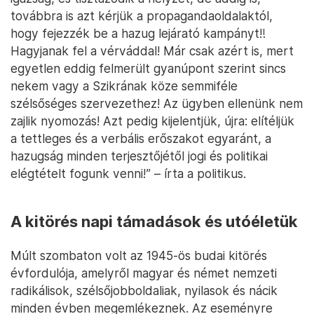
továbbra is azt kérjük a propagandaoldalaktól,
hogy fejezzék be a hazug lejárató kampányt‼️
Hagyjanak fel a vérváddal! Már csak azért is, mert
egyetlen eddig felmerült gyanúpont szerint sincs
nekem vagy a Szikrának köze semmiféle
szélsőséges szervezethez! Az ügyben ellenünk nem
zajlik nyomozás! Azt pedig kijelentjük, újra: elítéljük
a tettleges és a verbális erőszakot egyaránt, a
hazugság minden terjesztőjétől jogi és politikai
elégtételt fogunk venni!” – írta a politikus.
A kitörés napi támadások és utóéletük
Múlt szombaton volt az 1945-ös budai kitörés
évfordulója, amelyről magyar és német nemzeti
radikálisok, szélsőjobboldaliak, nyilasok és nácik
minden évben megemlékeznek. Az eseményre