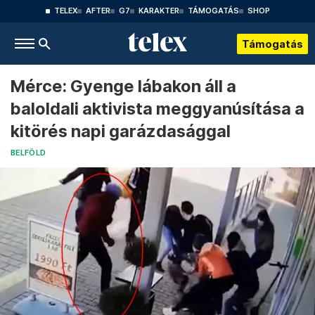
TELEX
AFTER
G7
KARAKTER
TÁMOGATÁS
SHOP
Támogatás
Mérce: Gyenge lábakon áll a
baloldali aktivista meggyanúsítása a
kitörés napi garázdasággal
BELFÖLD