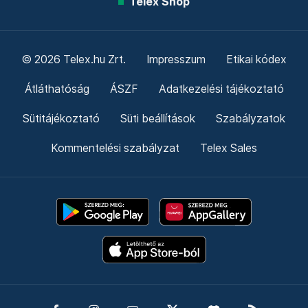
Telex Shop
© 2026 Telex.hu Zrt.
Impresszum
Etikai kódex
Átláthatóság
ÁSZF
Adatkezelési tájékoztató
Sütitájékoztató
Süti beállítások
Szabályzatok
Kommentelési szabályzat
Telex Sales