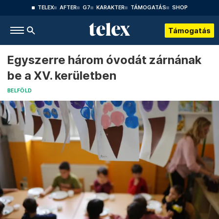
TELEX
AFTER
G7
KARAKTER
TÁMOGATÁS
SHOP
Támogatás
Egyszerre három óvodát zárnának
be a XV. kerületben
BELFÖLD