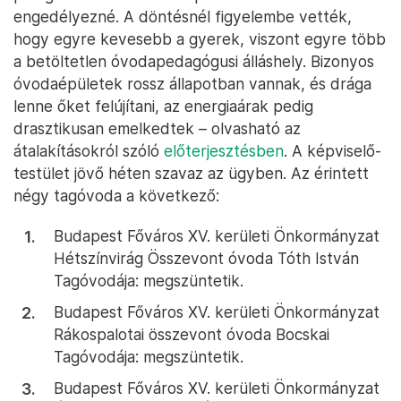
engedélyezné. A döntésnél figyelembe vették,
hogy egyre kevesebb a gyerek, viszont egyre több
a betöltetlen óvodapedagógusi álláshely. Bizonyos
óvodaépületek rossz állapotban vannak, és drága
lenne őket felújítani, az energiaárak pedig
drasztikusan emelkedtek – olvasható az
átalakításokról szóló
előterjesztésben
. A képviselő-
testület jövő héten szavaz az ügyben. Az érintett
négy tagóvoda a következő:
Budapest Főváros XV. kerületi Önkormányzat
Hétszínvirág Összevont óvoda Tóth István
Tagóvodája: megszüntetik.
Budapest Főváros XV. kerületi Önkormányzat
Rákospalotai összevont óvoda Bocskai
Tagóvodája: megszüntetik.
Budapest Főváros XV. kerületi Önkormányzat