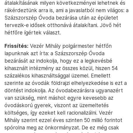
átalakításának milyen következményei lehetnek és
rákérdeztünk arra is, ami a javaslatból nem világos: a
Százszorszép Óvoda bezárása után az épületet
tervezik-e idősek otthonává átalakítani. Jövő hét
hétfőre ígértek választ.
Frissítés:
Vezér Mihály polgármester hétfőn
lapunknak azt írta: a Százszorszép Óvoda
bezárását az indokolja, hogy ez a legkevésbé
kihasznált intézmény az összes közül, hiszen 54
százalékos kihasználtsággal üzemel. Emellett
szerinte az óvodák földrajzi elhelyezkedése is ezt a
döntést indokolja. Az óvodabezárásra ugyanazért
van szükség, mint máshol: egyre kevesebb az
óvodáskorú gyerek, viszont az üzemeltetés
költséges, így ezeket kell racionalizálni. Vezér
Mihály szerint ezzel éves szinten 50 millió forintot
spórolna meg az önkormányzat. De ez még csak