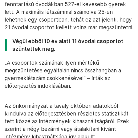
fenntartású óvodákban 527-el kevesebb gyerek
lett. A maximális létszámmal számolva 25-en
lehetnek egy csoportban, tehát ez azt jelenti, hogy
21 óvodai csoportot kellett volna már megszüntetni.
Végül ebből 10 év alatt 11 óvodai csoportot
szüntettek meg.
„A csoportok számának ilyen mértékű
megszüntetése egyáltalán nincs összhangban a
gyermeklétszám csökkenésével” – írták az
előterjesztés indoklásában.
Az önkormányzat a tavaly októberi adatokból
kiindulva az előterjesztésben részletes statisztikát
tett közzé az intézmények kihasználtságáról. Ezek
szerint a négy bezárni vagy átalakítani kívánt
intézmény kihasználtsága így alakult: