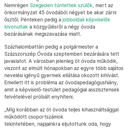
Nemrégen
Szegeden tüntettek szülők,
mert az
önkormányzat 45 óvodából négyet be akar zárni
ősztől. Pénteken pedig a
jobboldali képviselők
kivonultak
a közgyűlésről a négy óvoda
bezárásának megszavazása miatt.
Százhalombattán pedig a polgármester a
Százszorszép Óvoda szeptemberi bezárására tett
javaslatot. A városban jelenleg öt óvoda működik,
viszont az elmúlt hónapokban az egyre több sajátos
nevelési igényű gyermek ellátása okozott kihívást.
Emellett itt is probléma az óvodapedagógushiány,
amit a képviselő-testület pedagógiai asszisztensek
felvételével próbált enyhíteni.
„Míg korábban az öt óvoda teljes kihasználtsággal
működött csoportszámok
tekintetében, napjainkra eljutottunk oda, hogy