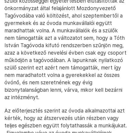
szülői közösséggel egyetértésben elutasították az
önkormányzat által felajánlott Mozdonyvezető
Tagóvodába való költözést, ahol szeptembertől a
gyermekek és az óvoda munkavállalói együtt
maradhattak volna. A munkavállalók és a szülők
nem támogatták azt a változatot sem, hogy a Tóth
István Tagóvoda kifutó rendszerben szűnjön meg,
azaz a következő nevelési évben csak egy csoport
működjön a tagóvodában. A lapunknak nyilatkozó
szülő szerint ezt azért nem támogatták, mert így
nem maradhatott volna a gyerekekkel az összes
óvónő, és nem szeretnének egy évig
bizonytalanságban lenni, várva, mikor kell bezárni
az intézményt.
Az előterjesztés szerint az óvoda alkalmazottai azt
kérték, hogy az átszervezés után részben vagy
teljes egészben együtt folytathassák a munkájukat.
„Figyelembe véve az óvoda munkavállalóinak