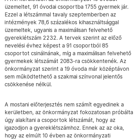
üzemeltet, 91 óvodai csoportba 1755 gyermek jár.
Ezzel a létszámmal tavaly szeptemberben az
intézmények 78,6 százalékos kihasználtsággal
üzemeltek, ugyanis a maximálisan felvehető
gyereklétszám 2232. A tervek szerint az előző
nevelési évhez képest a 91 csoportból 85
csoportot csinálnának, míg a maximálisan felvehető
gyermekek létszámát 2083-ra csökkentenék. Az
önkormányzat szerint a 19 óvoda már középtávon
sem működtethető a szakmai színvonal jelentős
csökkenése nélkül.
A mostani előterjesztés nem számít egyedinek a
kerületben, az önkormányzat fokozatosan próbálta
úgy alakítani a csoportok létszámát, hogy az
igazodjon a gyereklétszámhoz. Ennek az az oka,
hogy az elmúlt 10 évben az önkormányzati