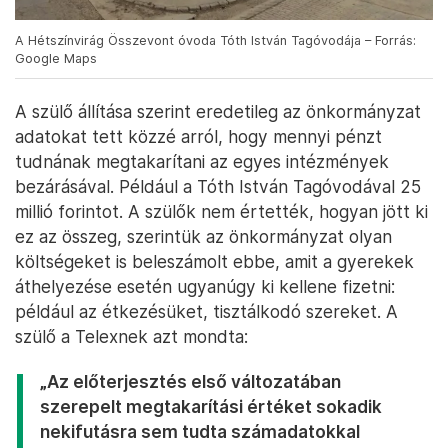
A Hétszínvirág Összevont óvoda Tóth István Tagóvodája – Forrás:
Google Maps
A szülő állítása szerint eredetileg az önkormányzat
adatokat tett közzé arról, hogy mennyi pénzt
tudnának megtakarítani az egyes intézmények
bezárásával. Például a Tóth István Tagóvodával 25
millió forintot. A szülők nem értették, hogyan jött ki
ez az összeg, szerintük az önkormányzat olyan
költségeket is beleszámolt ebbe, amit a gyerekek
áthelyezése esetén ugyanúgy ki kellene fizetni:
például az étkezésüket, tisztálkodó szereket. A
szülő a Telexnek azt mondta:
„Az előterjesztés első változatában
szerepelt megtakarítási értéket sokadik
nekifutásra sem tudta számadatokkal