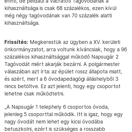
érinti, de például a Vácrátóti Tagóvodának a
kihasználtsága is csak 68 százalékos, ezen kívül
még négy tagóvodának van 70 százalék alatti
kihasználtsága.
Frissítés:
Megkerestük az ügyben a XV. kerületi
önkormányzatot, arra voltunk kíváncsiak, hogy a 96
százalékos kihasználtsággal működő Napsugár 2
Tagóvodát miért akarják bezárni. A polgármester
válaszában azt írta: az épület rossz állapota miatt,
és azért, mert a 6 óvodapedagógi álláshelyből 3
nincs betöltve. Ez azt jelenti, hogy egy csoportot
lehetne csak működtetni.
„A Napsugár 1 telephely 6 csoportos óvoda,
jelenleg 5 csoporttal működik. Itt is igaz, hogy egy
nagy óvodát nem lehet egy kicsi óvodába
betuszkolni, ezért is szükséges a rosszabb