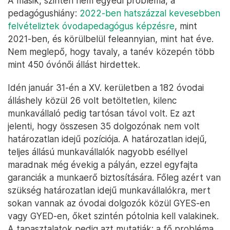
A másik, szintén nem egyedi probléma, a
pedagógushiány:
2022-ben hatszázzal kevesebben
felvételiztek óvodapedagógus képzésre
, mint
2021-ben, és körülbelül feleannyian, mint hat éve.
Nem meglepő, hogy tavaly, a tanév közepén több
mint 450 óvónői állást hirdettek.
Idén január 31-én a XV. kerületben a 182 óvodai
álláshely közül 26 volt betöltetlen, kilenc
munkavállaló pedig tartósan távol volt. Ez azt
jelenti, hogy összesen 35 dolgozónak nem volt
határozatlan idejű pozíciója. A határozatlan idejű,
teljes állású munkavállalók nagyobb eséllyel
maradnak még évekig a pályán, ezzel egyfajta
garanciák a munkaerő biztosítására. Főleg azért van
szükség határozatlan idejű munkavállalókra, mert
sokan vannak az óvodai dolgozók közül GYES-en
vagy GYED-en, őket szintén pótolnia kell valakinek.
A tapasztalatok pedig azt mutatják: a fő probléma,