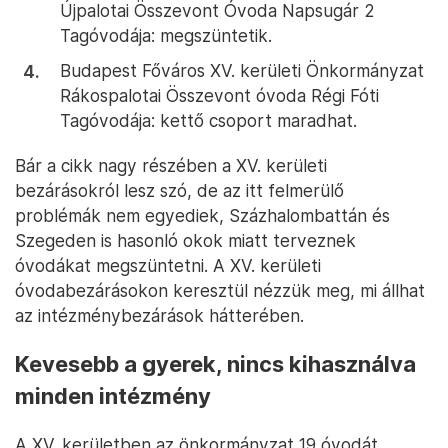
Újpalotai Összevont Óvoda Napsugár 2
Tagóvodája: megszüntetik.
Budapest Főváros XV. kerületi Önkormányzat
Rákospalotai Összevont óvoda Régi Fóti
Tagóvodája: kettő csoport maradhat.
Bár a cikk nagy részében a XV. kerületi
bezárásokról lesz szó, de az itt felmerülő
problémák nem egyediek, Százhalombattán és
Szegeden is hasonló okok miatt terveznek
óvodákat megszüntetni. A XV. kerületi
óvodabezárásokon keresztül nézzük meg, mi állhat
az intézménybezárások hátterében.
Kevesebb a gyerek, nincs kihasználva
minden intézmény
A XV. kerületben az önkormányzat 19 óvodát