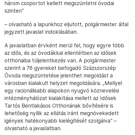
három csoportot kellett megszüntetni óvodai
szinten”
– olvasható a lapunkhoz eljutott, polgármester által
jegyzett javaslat indoklásában.
A javaslatban érvként merül fel, hogy egyre több
az idős, és az óvodákkal ellentétben az idősek
otthonaiba túljelentkezés van. A polgármester
szerint a 76 gyereket befogadó Százszorszép
Óvoda megszüntetése jelenthet megoldást a
városban kialakult helyzet megoldására. „Mellyel
egy racionálisabb alapokon nyugvó köznevelési
intézményhálózat kialakítása mellett az Idősek
Tartós Bentlakásos Otthonának bővítésére is
lehetőség nyílik az ellátás iránt megnövekedett
igények hatékonyabb kielégítését szolgálva” –
olvasható a javaslatban.