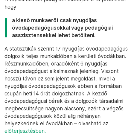
hogy
a kieső munkaerőt csak nyugdíjas
óvodapedagógusokkal vagy pedagógiai
asszisztensekkel lehet betölteni.
A statisztikák szerint 17 nyugdíjas óvodapedagógus
dolgozik teljes munkaidőben a kerületi óvodákban.
Részmunkaidőben, óraadóként 6 nyugdíjas
óvodapedagógust alkalmaznak jelenleg. Viszont
hosszú távon ez sem jelent megoldást, mivel a
nyugdíjas óvodapedagógusok ebben a formában
csupán heti 14 órát dolgozhatnak. A kezdő
óvodapedagógusi bérek és a dolgozók társadalmi
megbecsültsége nagyon alacsony, ezért a végzős
óvodapedagógusok közül alig néhányan
helyezkednek el óvodákban – olvasható az
előterjesztésben.