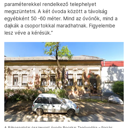
paraméterekkel rendelkező telephelyet
megszüntetni. A két óvoda között a távolság
egyébként 50 -60 méter. Mind az óvónők, mind a
dajkák a csoportokkal maradhatnak. Figyelembe
lesz véve a kérésük.”
A Rákospalotai összevont óvoda Bocskai Tagóvodája – Forrás: