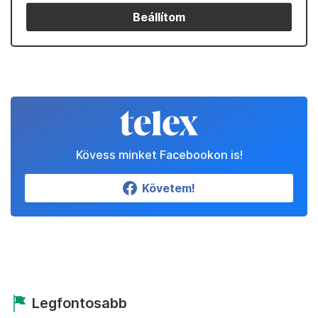
Beállítom
Kövess minket Facebookon is!
Követem!
Legfontosabb