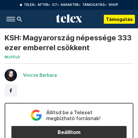
TELEX
AFTER
G7
KARAKTER
TÁMOGATÁS
SHOP
Támogatás
KSH: Magyarország népessége 333
ezer emberrel csökkent
BELFÖLD
Vincze Barbara
Állítsd be a Telexet
megbízható forrásnak!
Beállítom