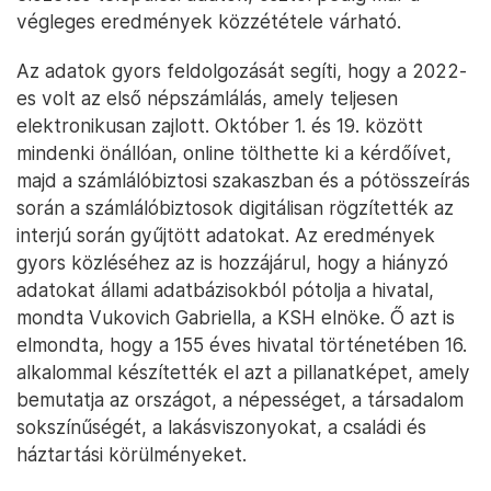
végleges eredmények közzététele várható.
Az adatok gyors feldolgozását segíti, hogy a 2022-
es volt az első népszámlálás, amely teljesen
elektronikusan zajlott. Október 1. és 19. között
mindenki önállóan, online tölthette ki a kérdőívet,
majd a számlálóbiztosi szakaszban és a pótösszeírás
során a számlálóbiztosok digitálisan rögzítették az
interjú során gyűjtött adatokat. Az eredmények
gyors közléséhez az is hozzájárul, hogy a hiányzó
adatokat állami adatbázisokból pótolja a hivatal,
mondta Vukovich Gabriella, a KSH elnöke. Ő azt is
elmondta, hogy a 155 éves hivatal történetében 16.
alkalommal készítették el azt a pillanatképet, amely
bemutatja az országot, a népességet, a társadalom
sokszínűségét, a lakásviszonyokat, a családi és
háztartási körülményeket.