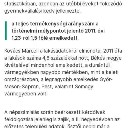
statisztikában, azonban az utóbbi éveket fokozódó
gyermekvállalási kedv jellemezte,
a teljes termékenységi arányszám a
történelmi mélypontot jelentő 2011. évi
1,23-ról 1,5 fölé emelkedett.
Kovács Marcell a lakásadatokról elmondta, 2011 óta
a lakások száma 4,6 százalékkal nőtt, Békés megye
kivételével mindenhol emelkedett, a dunántúli
vármegyékben nagyobb mértékben, mint a keleti
országrészben, a legnagyobb emelkedés Győr-
Moson-Sopron, Pest, valamint Somogy
vármegyében volt.
A népszámlálás során beérkezett kérdőívek
feldolgozása jelenleg is zajlik, a II. negyedévben az
előzetes települési adatok, ősztől pedig már a