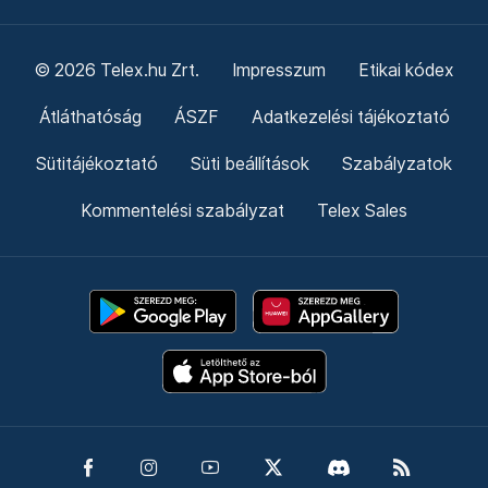
© 2026 Telex.hu Zrt.
Impresszum
Etikai kódex
Átláthatóság
ÁSZF
Adatkezelési tájékoztató
Sütitájékoztató
Süti beállítások
Szabályzatok
Kommentelési szabályzat
Telex Sales