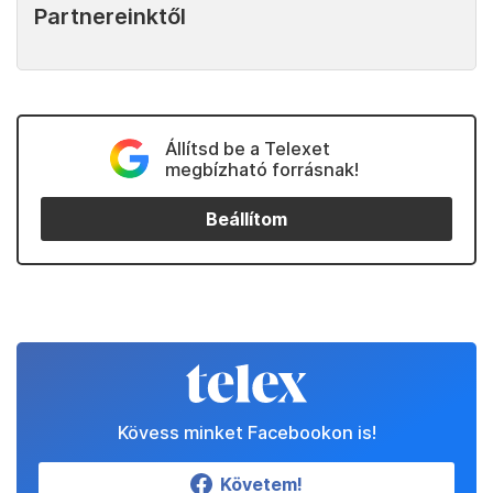
Partnereinktől
Állítsd be a Telexet
megbízható forrásnak!
Beállítom
Kövess minket Facebookon is!
Követem!