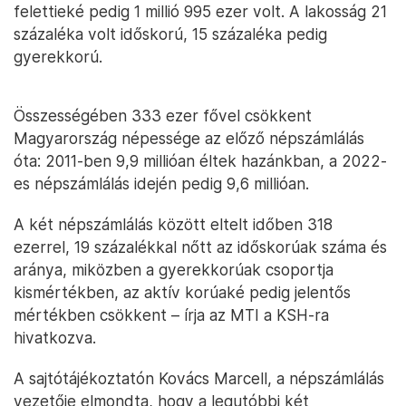
felettieké pedig 1 millió 995 ezer volt. A lakosság 21
százaléka volt időskorú, 15 százaléka pedig
gyerekkorú.
Összességében 333 ezer fővel csökkent
Magyarország népessége az előző népszámlálás
óta: 2011-ben 9,9 millióan éltek hazánkban, a 2022-
es népszámlálás idején pedig 9,6 millióan.
A két népszámlálás között eltelt időben 318
ezerrel, 19 százalékkal nőtt az időskorúak száma és
aránya, miközben a gyerekkorúak csoportja
kismértékben, az aktív korúaké pedig jelentős
mértékben csökkent – írja az MTI a KSH-ra
hivatkozva.
A sajtótájékoztatón Kovács Marcell, a népszámlálás
vezetője elmondta, hogy a legutóbbi két