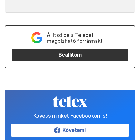
Állítsd be a Telexet
megbízható forrásnak!
Beállítom
Kövess minket Facebookon is!
Követem!