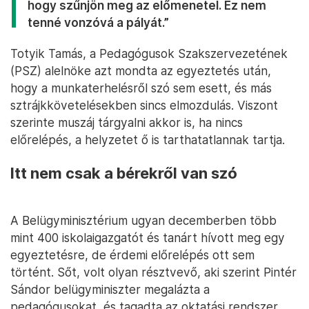
hogy szűnjön meg az előmenetel. Ez nem
tenné vonzóvá a pályát.”
Totyik Tamás, a Pedagógusok Szakszervezetének
(PSZ) alelnöke azt mondta az egyeztetés után,
hogy a munkaterhelésről szó sem esett, és más
sztrájkkövetelésekben sincs elmozdulás. Viszont
szerinte muszáj tárgyalni akkor is, ha nincs
előrelépés, a helyzetet ő is tarthatatlannak tartja.
Itt nem csak a bérekről van szó
A Belügyminisztérium ugyan decemberben több
mint 400 iskolaigazgatót és tanárt hívott meg egy
egyeztetésre, de érdemi előrelépés ott sem
történt. Sőt, volt olyan résztvevő, aki szerint Pintér
Sándor belügyminiszter megalázta a
pedagógusokat, és tagadta az oktatási rendszer