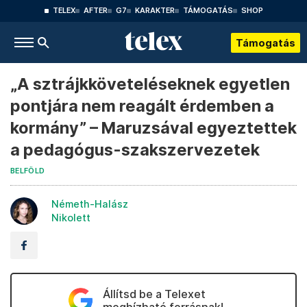
TELEX
AFTER
G7
KARAKTER
TÁMOGATÁS
SHOP
Támogatás
„A sztrájkköveteléseknek egyetlen
pontjára nem reagált érdemben a
kormány” – Maruzsával egyeztettek
a pedagógus-szakszervezetek
BELFÖLD
Németh-Halász
Nikolett
Állítsd be a Telexet