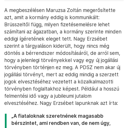
A megbeszélésen Maruzsa Zoltán megerősítette
azt, amit a kormány eddig is kommunikált:
Brüsszeltől függ, milyen fizetésemelésre lehet
számítani az ágazatban, a kormány szerinte minden
eddigi ígéretének eleget tett. Nagy Erzsébet
szerint a tárgyaláson kiderült, hogy nincs még
döntés a bérrendszer módosításáról, de arról sem,
hogy a jelenlegi törvényekkel vagy egy új jogállási
törvényben történjen ez meg. A PDSZ nem akar új
jogállási törvényt, mert az eddig mindig a szerzett
jogok elvesztéséhez vezetett a közalkalmazotti
törvényben foglaltakhoz képest. Például a hosszú
felmentési idő vagy a jubileumi jutalom
elvesztéséhez. Nagy Erzsébet lapunknak azt írta:
„A fiataloknak szeretnének magasabb
bérszintet, ami rendben van, de nem úgy,