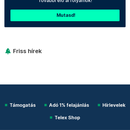
További élő árfolyamok!
Mutasd!
Friss hírek
Támogatás
Adó 1% felajánlás
Hírlevelek
Telex Shop