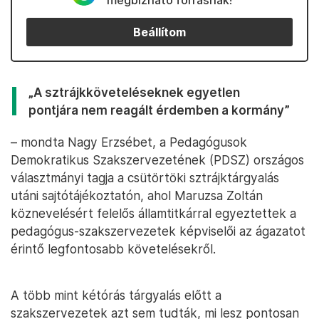
megbízható forrásnak!
Beállítom
„A sztrájkköveteléseknek egyetlen
pontjára nem reagált érdemben a kormány”
– mondta Nagy Erzsébet, a Pedagógusok
Demokratikus Szakszervezetének (PDSZ) országos
választmányi tagja a csütörtöki sztrájktárgyalás
utáni sajtótájékoztatón, ahol Maruzsa Zoltán
köznevelésért felelős államtitkárral egyeztettek a
pedagógus-szakszervezetek képviselői az ágazatot
érintő legfontosabb követelésekről.
A több mint kétórás tárgyalás előtt a
szakszervezetek azt sem tudták, mi lesz pontosan