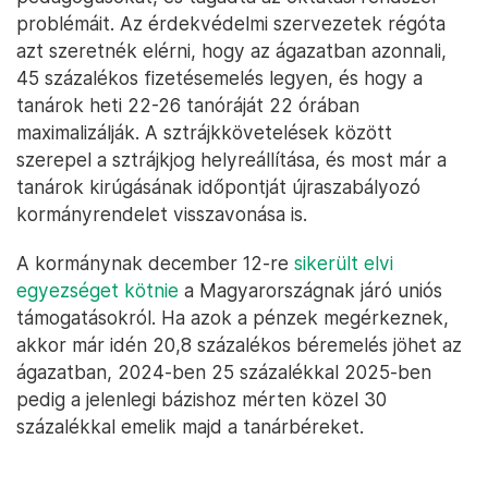
problémáit. Az érdekvédelmi szervezetek régóta
azt szeretnék elérni, hogy az ágazatban azonnali,
45 százalékos fizetésemelés legyen, és hogy a
tanárok heti 22-26 tanóráját 22 órában
maximalizálják. A sztrájkkövetelések között
szerepel a sztrájkjog helyreállítása, és most már a
tanárok kirúgásának időpontját újraszabályozó
kormányrendelet visszavonása is.
A kormánynak december 12-re
sikerült elvi
egyezséget kötnie
a Magyarországnak járó uniós
támogatásokról. Ha azok a pénzek megérkeznek,
akkor már idén 20,8 százalékos béremelés jöhet az
ágazatban, 2024-ben 25 százalékkal 2025-ben
pedig a jelenlegi bázishoz mérten közel 30
százalékkal emelik majd a tanárbéreket.