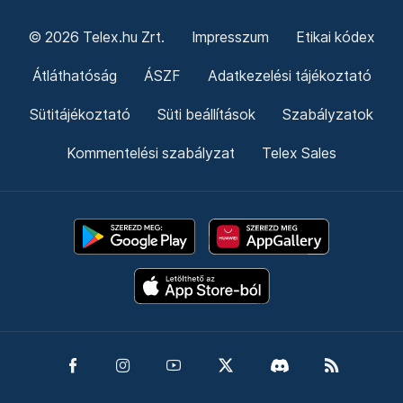
© 2026 Telex.hu Zrt.
Impresszum
Etikai kódex
Átláthatóság
ÁSZF
Adatkezelési tájékoztató
Sütitájékoztató
Süti beállítások
Szabályzatok
Kommentelési szabályzat
Telex Sales