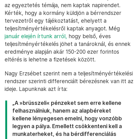
az egyeztetés témája, nem kaptak napirendet.
Kérték, hogy a kormány küldjön a bérrendszer
tervezetről egy tájékoztatást, ehelyett a
teljesítményértékelésről kaptak anyagot. Még
január elején írtunk arról,
hogy belső, éves
teljesítményértékelés jöhet a tanároknál, és ennek
eredménye alapján akár 150-200 ezer forintos
eltérés is lehetne a fizetések között.
Nagy Erzsébet szerint nem a teljesítményértékelési
rendszer szerinti differenciált bérezésnek van itt az
ideje. Lapunknak azt írta:
„A »brüsszeli« pénzeket sem erre kellene
felhasználniuk, hanem az alapbéreket
kellene lényegesen emelni, hogy vonzóbb
legyen a pálya. Emellett csökkenteni kell a
munkaterheket, és ha bérdifferenciálás