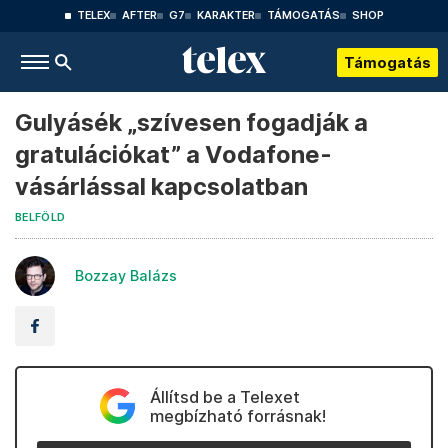
TELEX
AFTER
G7
KARAKTER
TÁMOGATÁS
SHOP
Támogatás
Gulyásék „szívesen fogadják a
gratulációkat” a Vodafone-
vásárlással kapcsolatban
BELFÖLD
Bozzay Balázs
Állítsd be a Telexet
megbízható forrásnak!