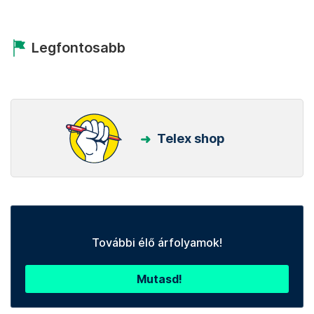
Legfontosabb
Telex shop
További élő árfolyamok!
Mutasd!