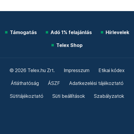
Támogatás
Adó 1% felajánlás
Hírlevelek
Telex Shop
© 2026 Telex.hu Zrt.
Impresszum
Etikai kódex
Átláthatóság
ÁSZF
Adatkezelési tájékoztató
Sütitájékoztató
Süti beállítások
Szabályzatok
Kommentelési szabályzat
Telex Sales