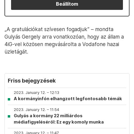
Beállítom
„A gratulációkat szívesen fogadjuk” – mondta
Gulyás Gergely arra vonatkozóan, hogy az állam a
4iG-vel közösen megvásárolta a Vodafone hazai
üzletágát.
Friss bejegyzések
2023. January 12. – 12:13
A kormányinfón elhangzott legfontosabb témák
2023. January 12. – 11:54
Gulyás a kormány 22 milliárdos
médiafigyeléséről: Ez egy komoly munka
2023. January 12. – 11:47