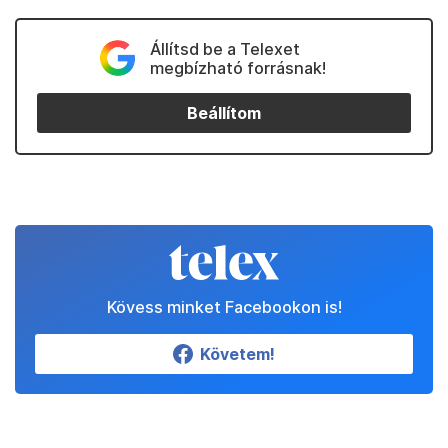
Állítsd be a Telexet
megbízható forrásnak!
Beállítom
Kövess minket Facebookon is!
Követem!