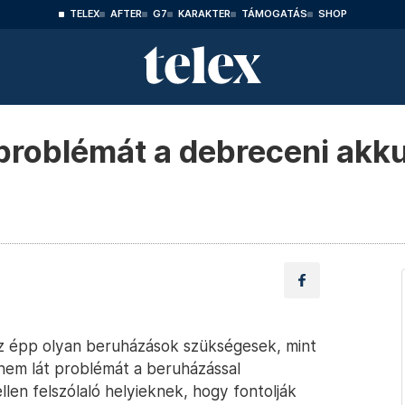
TELEX
AFTER
G7
KARAKTER
TÁMOGATÁS
SHOP
problémát a debreceni akk
ez épp olyan beruházások szükségesek, mint
nem lát problémát a beruházással
llen felszólaló helyieknek, hogy fontolják