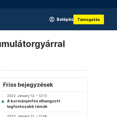
Belépés
Támogatás
umulátorgyárral
Friss bejegyzések
2023. January 12. – 12:13
A kormányinfón elhangzott
legfontosabb témák
2023. January 12. – 11:54