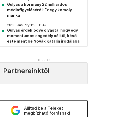
Gulyás a kormány 22 milliárdos
médiafigyeléséről: Ez egy komoly
munka
2023. January 12. – 11:47
Gulyás érdeklődve olvasta, hogy egy
momentumos engedély nélkül, késő
este ment be Novák Katalin irodájába
Partnereinktől
Állítsd be a Telexet
megbízható forrásnak!