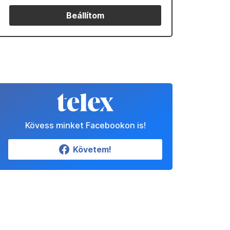
Beállítom
Kövess minket Facebookon is!
Követem!