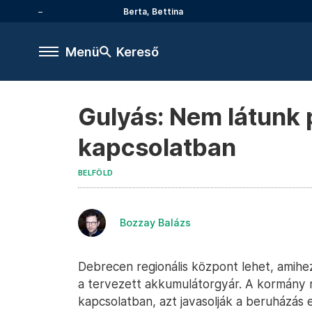
Berta, Bettina
Menü
Kereső
Gulyás: Nem látunk 
kapcsolatban
BELFÖLD
Bozzay Balázs
Debrecen regionális központ lehet, amih
a tervezett akkumulátorgyár. A kormány 
kapcsolatban, azt javasolják a beruházás e