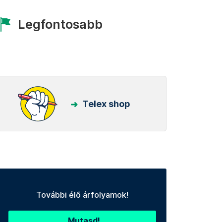
Legfontosabb
Telex shop
További élő árfolyamok!
Mutasd!