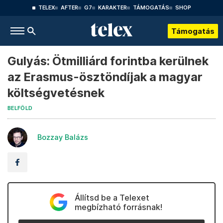
TELEX
AFTER
G7
KARAKTER
TÁMOGATÁS
SHOP
Támogatás
Gulyás: Ötmilliárd forintba kerülnek
az Erasmus-ösztöndíjak a magyar
költségvetésnek
BELFÖLD
Bozzay Balázs
Állítsd be a Telexet
megbízható forrásnak!