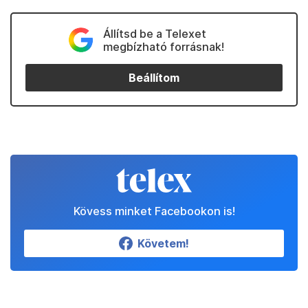
Állítsd be a Telexet
megbízható forrásnak!
Beállítom
Kövess minket Facebookon is!
Követem!