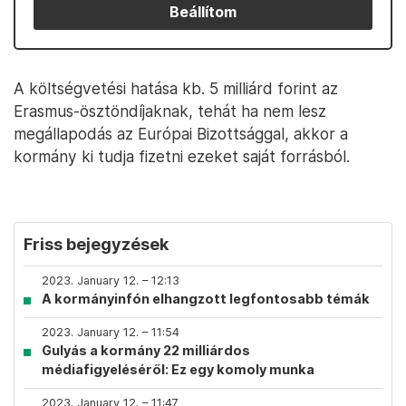
Beállítom
A költségvetési hatása kb. 5 milliárd forint az
Erasmus-ösztöndíjaknak, tehát ha nem lesz
megállapodás az Európai Bizottsággal, akkor a
kormány ki tudja fizetni ezeket saját forrásból.
Friss bejegyzések
2023. January 12. – 12:13
A kormányinfón elhangzott legfontosabb témák
2023. January 12. – 11:54
Gulyás a kormány 22 milliárdos
médiafigyeléséről: Ez egy komoly munka
2023. January 12. – 11:47