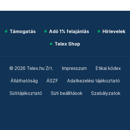
Támogatás
Adó 1% felajánlás
Hírlevelek
Telex Shop
© 2026 Telex.hu Zrt.
Impresszum
Etikai kódex
Átláthatóság
ÁSZF
Adatkezelési tájékoztató
Sütitájékoztató
Süti beállítások
Szabályzatok
Kommentelési szabályzat
Telex Sales