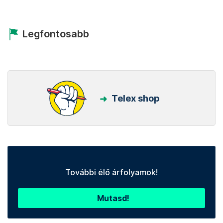
Legfontosabb
Telex shop
További élő árfolyamok!
Mutasd!