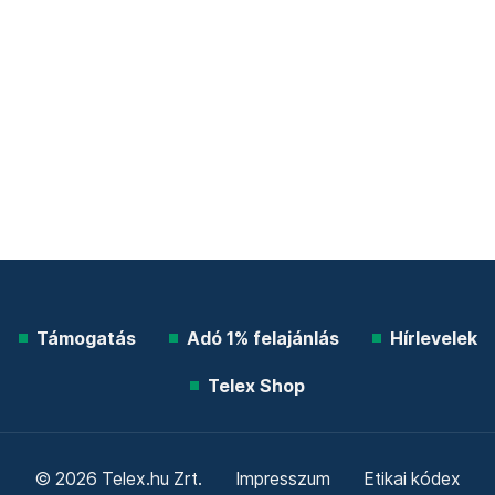
Támogatás
Adó 1% felajánlás
Hírlevelek
Telex Shop
© 2026 Telex.hu Zrt.
Impresszum
Etikai kódex