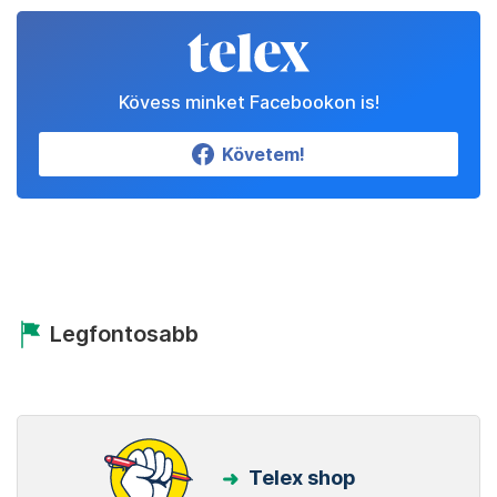
Kövess minket Facebookon is!
Követem!
Legfontosabb
Telex shop