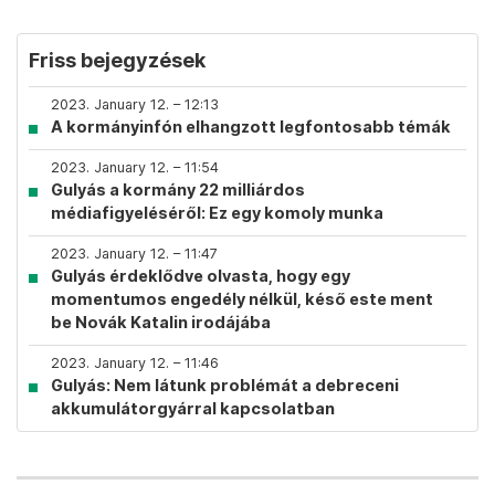
Friss bejegyzések
2023. January 12. – 12:13
A kormányinfón elhangzott legfontosabb témák
2023. January 12. – 11:54
Gulyás a kormány 22 milliárdos
médiafigyeléséről: Ez egy komoly munka
2023. January 12. – 11:47
Gulyás érdeklődve olvasta, hogy egy
momentumos engedély nélkül, késő este ment
be Novák Katalin irodájába
2023. January 12. – 11:46
Gulyás: Nem látunk problémát a debreceni
akkumulátorgyárral kapcsolatban