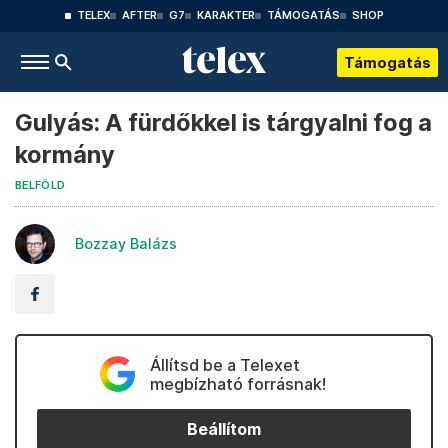
TELEX
AFTER
G7
KARAKTER
TÁMOGATÁS
SHOP
Támogatás
Gulyás: A fürdőkkel is tárgyalni fog a
kormány
BELFÖLD
Bozzay Balázs
Állítsd be a Telexet
megbízható forrásnak!
Beállítom