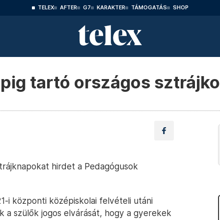
TELEX
AFTER
G7
KARAKTER
TÁMOGATÁS
SHOP
pig tartó országos sztrájko
ztrájknapokat hirdet a Pedagógusok
-i központi középiskolai felvételi utáni
ják a szülők jogos elvárását, hogy a gyerekek