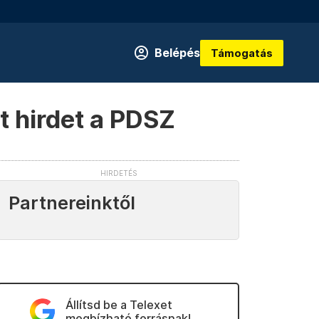
Belépés
Támogatás
t hirdet a PDSZ
Partnereinktől
Állítsd be a Telexet
megbízható forrásnak!