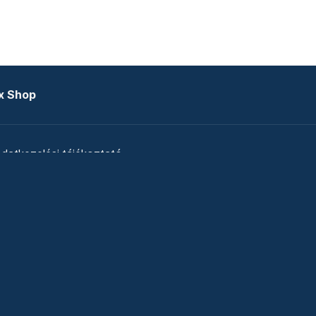
x Shop
datkezelési tájékoztató
zat
Telex Sales