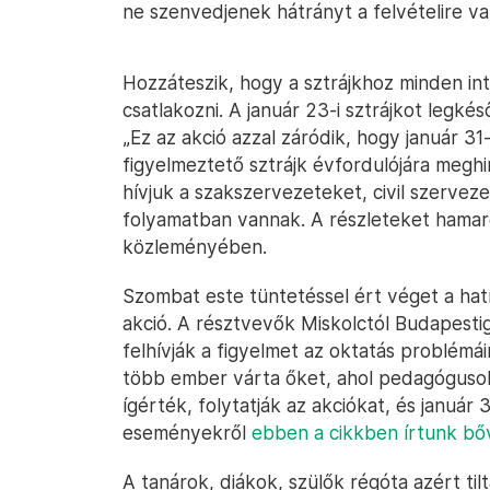
ne szenvedjenek hátrányt a felvételire va
Hozzáteszik, hogy a sztrájkhoz minden i
csatlakozni. A január 23-i sztrájkot legkés
„Ez az akció azzal záródik, hogy január 31
figyelmeztető sztrájk évfordulójára meghir
hívjuk a szakszervezeteket, civil szervez
folyamatban vannak. A részleteket hamar
közleményében.
Szombat este tüntetéssel ért véget a ha
akció. A résztvevők Miskolctól Budapesti
felhívják a figyelmet az oktatás problémái
több ember várta őket, ahol pedagóguso
ígérték, folytatják az akciókat, és január 
eseményekről
ebben a cikkben írtunk b
A tanárok, diákok, szülők régóta azért t