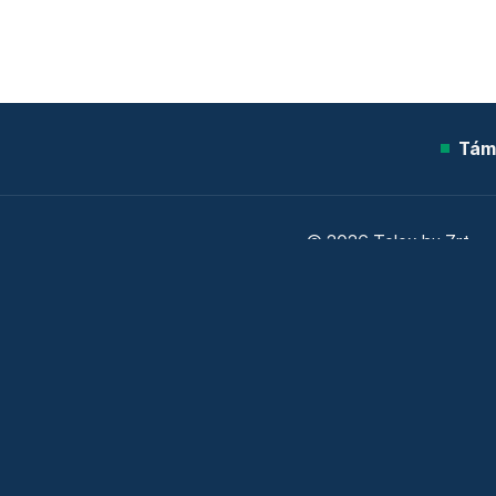
Tám
© 2026 Telex.hu Zrt.
Sütitájékoztató