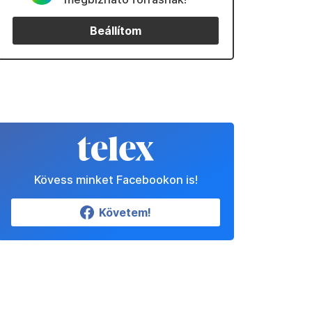
Beállítom
Kövess minket Facebookon is!
Követem!