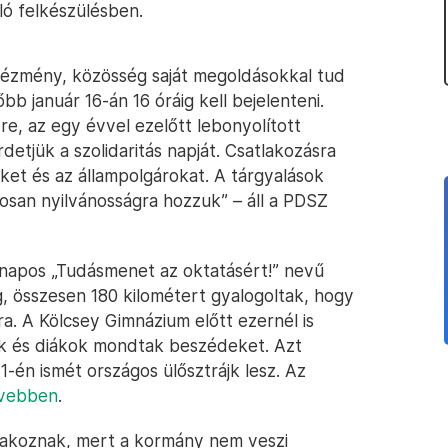
ló felkészülésben.
ntézmény, közösség saját megoldásokkal tud
őbb január 16-án 16 óráig kell bejelenteni.
-re, az egy évvel ezelőtt lebonyolított
detjük a szolidaritás napját. Csatlakozásra
eket és az állampolgárokat. A tárgyalások
osan nyilvánosságra hozzuk” – áll a PDSZ
tnapos „Tudásmenet az oktatásért!” nevű
g, összesen 180 kilométert gyalogoltak, hogy
ra. A Kölcsey Gimnázium előtt ezernél is
k és diákok mondtak beszédeket. Azt
31-én ismét országos ülősztrájk lesz. Az
ővebben
.
iltakoznak, mert a kormány nem veszi