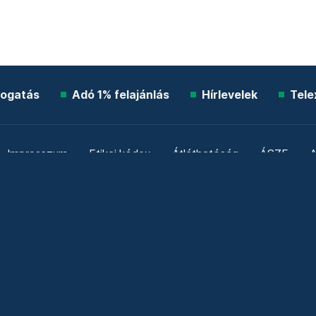
ogatás
Adó 1% felajánlás
Hírlevelek
Tele
Impresszum
Etikai kódex
Átláthatóság
ÁSZF
A
Süti beállítások
Szabályzatok
Kommentelési szabály