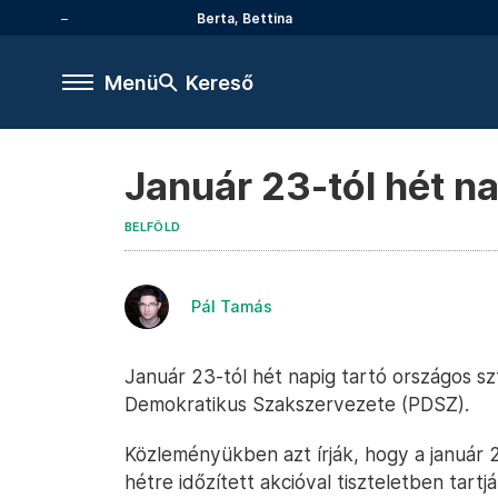
Berta, Bettina
Menü
Kereső
Január 23-tól hét na
BELFÖLD
Pál Tamás
Január 23-tól hét napig tartó országos s
Demokratikus Szakszervezete (PDSZ).
Közleményükben azt írják, hogy a január 21
hétre időzített akcióval tiszteletben tart