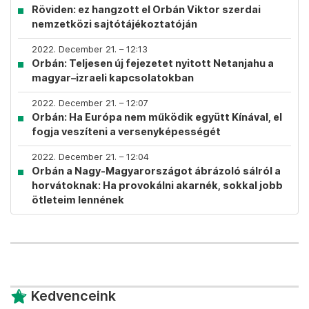
Röviden: ez hangzott el Orbán Viktor szerdai
nemzetközi sajtótájékoztatóján
2022. December 21. – 12:13
Orbán: Teljesen új fejezetet nyitott Netanjahu a
magyar–izraeli kapcsolatokban
2022. December 21. – 12:07
Orbán: Ha Európa nem működik együtt Kínával, el
fogja veszíteni a versenyképességét
2022. December 21. – 12:04
Orbán a Nagy-Magyarországot ábrázoló sálról a
horvátoknak: Ha provokálni akarnék, sokkal jobb
ötleteim lennének
Kedvenceink