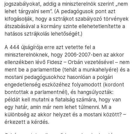
jogszabályokat, addig a miniszterelnök szerint „nem
lehet tárgyalni sem”. (A pedagógusok pont azt
kifogásolják, hogy a sztrájkot szabályozó törvények
átszabásával a kormány szinte ellehetetlenítette a
hatásos sztrájkolás lehetőségét.)
A 444 újságírója erre azt vetette fel a
miniszterelnöknek, hogy 2006-2007-ben az akkor
ellenzékben lévő Fidesz – Orbán vezetésével – nem
ment be a parlamentbe (tehát a munkahelyére) és a
mostani pedagógusokhoz hasonlóan a polgári
engedetlenség eszközéhez folyamodott (kordont
bontottak a parlamentnél), és hangsúlyozták:
példát kell mutatni a fiatalság számára, hogy van
egy határ, amin már nem lehet túlmenni. Mi a
különbség az akkor helyzet és a mostani között? –
érkezett a kérdés.