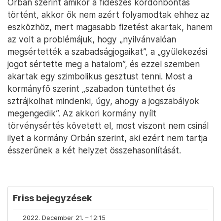
Orbán szerint amikor a fideszes kordonbontás
történt, akkor ők nem azért folyamodtak ehhez az
eszközhöz, mert magasabb fizetést akartak, hanem
az volt a problémájuk, hogy „nyilvánvalóan
megsértették a szabadságjogaikat”, a „gyülekezési
jogot sértette meg a hatalom”, és ezzel szemben
akartak egy szimbolikus gesztust tenni. Most a
kormányfő szerint „szabadon tüntethet és
sztrájkolhat mindenki, úgy, ahogy a jogszabályok
megengedik”. Az akkori kormány nyílt
törvénysértés követett el, most viszont nem csinál
ilyet a kormány Orbán szerint, aki ezért nem tartja
ésszerűnek a két helyzet összehasonlítását.
Friss bejegyzések
2022. December 21. – 12:15