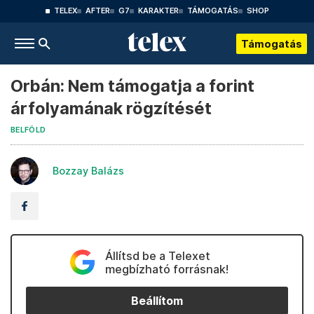
TELEX
AFTER
G7
KARAKTER
TÁMOGATÁS
SHOP
Támogatás
Orbán: Nem támogatja a forint
árfolyamának rögzítését
BELFÖLD
Bozzay Balázs
Állítsd be a Telexet
megbízható forrásnak!
Beállítom