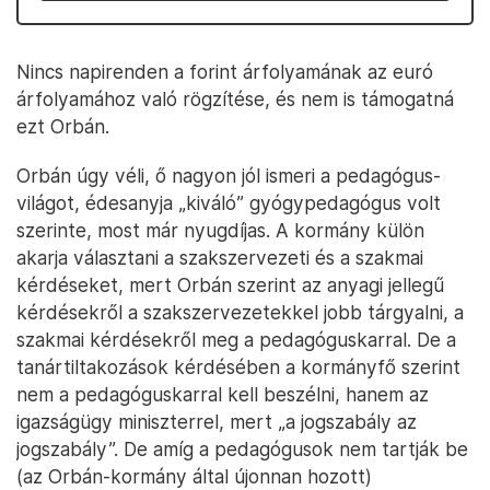
Nincs napirenden a forint árfolyamának az euró
árfolyamához való rögzítése, és nem is támogatná
ezt Orbán.
Orbán úgy véli, ő nagyon jól ismeri a pedagógus-
világot, édesanyja „kiváló” gyógypedagógus volt
szerinte, most már nyugdíjas. A kormány külön
akarja választani a szakszervezeti és a szakmai
kérdéseket, mert Orbán szerint az anyagi jellegű
kérdésekről a szakszervezetekkel jobb tárgyalni, a
szakmai kérdésekről meg a pedagóguskarral. De a
tanártiltakozások kérdésében a kormányfő szerint
nem a pedagóguskarral kell beszélni, hanem az
igazságügy miniszterrel, mert „a jogszabály az
jogszabály”. De amíg a pedagógusok nem tartják be
(az Orbán-kormány által újonnan hozott)