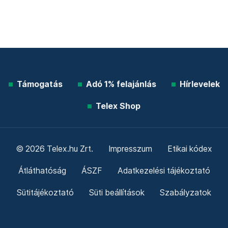
Támogatás
Adó 1% felajánlás
Hírlevelek
Telex Shop
© 2026 Telex.hu Zrt.
Impresszum
Etikai kódex
Átláthatóság
ÁSZF
Adatkezelési tájékoztató
Sütitájékoztató
Süti beállítások
Szabályzatok
Kommentelési szabályzat
Telex Sales