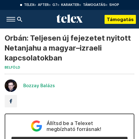
TELEX
AFTER
G7
KARAKTER
TÁMOGATÁS
SHOP
Támogatás
Orbán: Teljesen új fejezetet nyitott
Netanjahu a magyar–izraeli
kapcsolatokban
BELFÖLD
Bozzay Balázs
Állítsd be a Telexet
megbízható forrásnak!