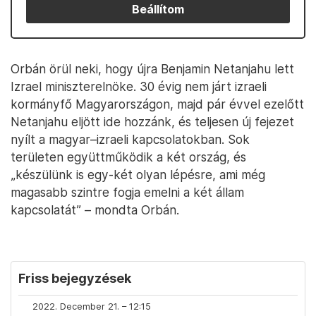
Beállítom
Orbán örül neki, hogy újra Benjamin Netanjahu lett
Izrael miniszterelnöke. 30 évig nem járt izraeli
kormányfő Magyarországon, majd pár évvel ezelőtt
Netanjahu eljött ide hozzánk, és teljesen új fejezet
nyílt a magyar–izraeli kapcsolatokban. Sok
területen együttműködik a két ország, és
„készülünk is egy-két olyan lépésre, ami még
magasabb szintre fogja emelni a két állam
kapcsolatát” – mondta Orbán.
Friss bejegyzések
2022. December 21. – 12:15