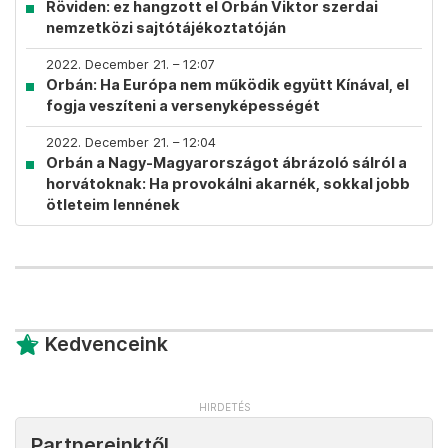
Röviden: ez hangzott el Orbán Viktor szerdai
nemzetközi sajtótájékoztatóján
2022. December 21. – 12:07
Orbán: Ha Európa nem működik együtt Kínával, el
fogja veszíteni a versenyképességét
2022. December 21. – 12:04
Orbán a Nagy-Magyarországot ábrázoló sálról a
horvátoknak: Ha provokálni akarnék, sokkal jobb
ötleteim lennének
Kedvenceink
Partnereinktől