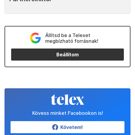
Állítsd be a Telexet
megbízható forrásnak!
Beállítom
Kövess minket Facebookon is!
Követem!