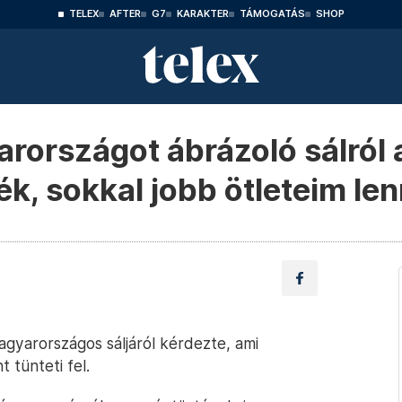
TELEX
AFTER
G7
KARAKTER
TÁMOGATÁS
SHOP
országot ábrázoló sálról 
ék, sokkal jobb ötleteim le
gyarországos sáljáról kérdezte, ami
 tünteti fel.