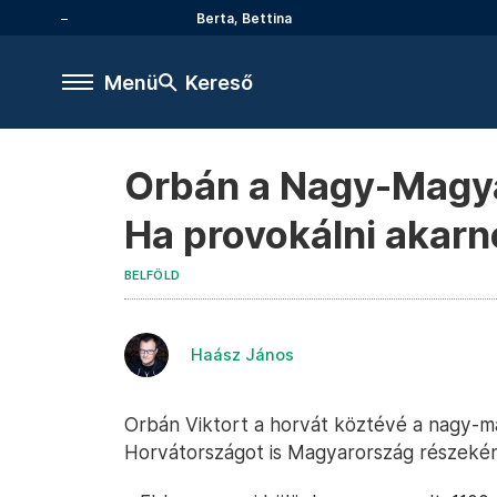
Berta, Bettina
Menü
Kereső
Orbán a Nagy-Magyar
Ha provokálni akarn
BELFÖLD
Haász János
Orbán Viktort a horvát köztévé a nagy-ma
Horvátországot is Magyarország részeként