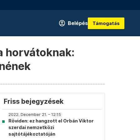
Belépés
Támogatás
a horvátoknak:
nnének
Friss bejegyzések
2022. December 21. – 12:15
Röviden: ez hangzott el Orbán Viktor
szerdai nemzetközi
sajtótájékoztatóján