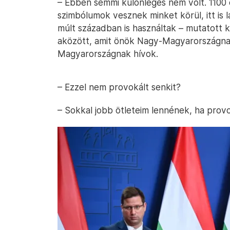
– Ebben semmi különleges nem volt. 1100 
szimbólumok vesznek minket körül, itt is 
múlt században is használtak – mutatott k
aközött, amit önök Nagy-Magyarországnak
Magyarországnak hívok.
– Ezzel nem provokált senkit?
– Sokkal jobb ötleteim lennének, ha provo