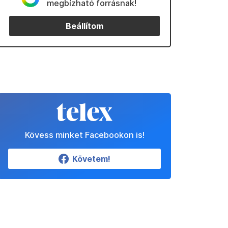
megbízható forrásnak!
Beállítom
Kövess minket Facebookon is!
Követem!