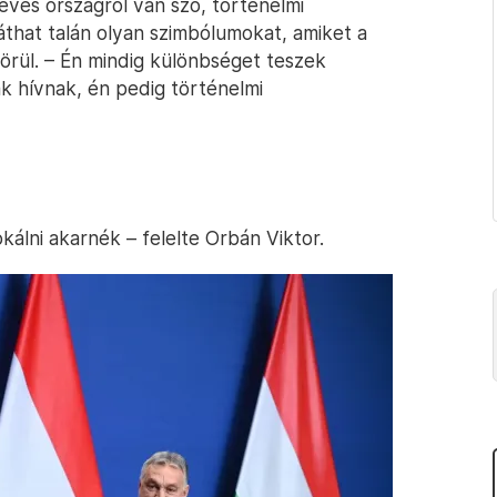
éves országról van szó, történelmi
láthat talán olyan szimbólumokat, amiket a
örül. – Én mindig különbséget teszek
 hívnak, én pedig történelmi
kálni akarnék – felelte Orbán Viktor.