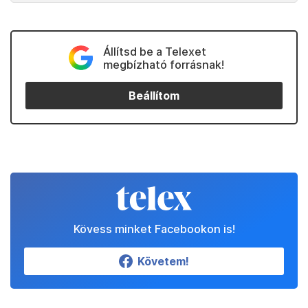
Állítsd be a Telexet
megbízható forrásnak!
Beállítom
Kövess minket Facebookon is!
Követem!