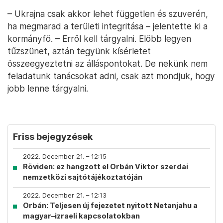
– Ukrajna csak akkor lehet független és szuverén,
ha megmarad a területi integritása – jelentette ki a
kormányfő. – Erről kell tárgyalni. Előbb legyen
tűzszünet, aztán tegyünk kísérletet
összeegyeztetni az álláspontokat. De nekünk nem
feladatunk tanácsokat adni, csak azt mondjuk, hogy
jobb lenne tárgyalni.
Friss bejegyzések
2022. December 21. – 12:15
Röviden: ez hangzott el Orbán Viktor szerdai
nemzetközi sajtótájékoztatóján
2022. December 21. – 12:13
Orbán: Teljesen új fejezetet nyitott Netanjahu a
magyar–izraeli kapcsolatokban