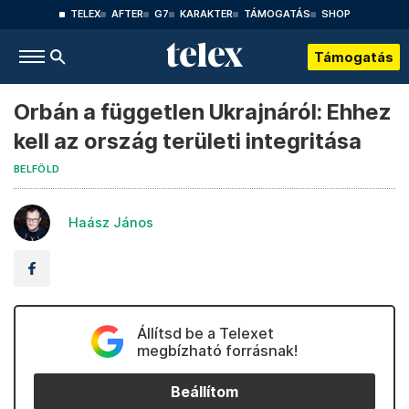
TELEX
AFTER
G7
KARAKTER
TÁMOGATÁS
SHOP
Támogatás
Orbán a független Ukrajnáról: Ehhez
kell az ország területi integritása
BELFÖLD
Haász János
Állítsd be a Telexet
megbízható forrásnak!
Beállítom