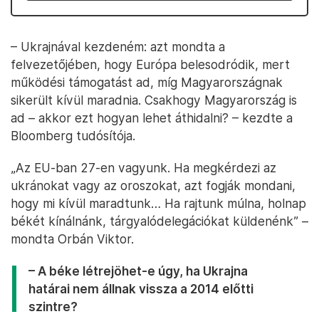
– Ukrajnával kezdeném: azt mondta a
felvezetőjében, hogy Európa belesodródik, mert
működési támogatást ad, míg Magyarországnak
sikerült kívül maradnia. Csakhogy Magyarország is
ad – akkor ezt hogyan lehet áthidalni? – kezdte a
Bloomberg tudósítója.
„Az EU-ban 27-en vagyunk. Ha megkérdezi az
ukránokat vagy az oroszokat, azt fogják mondani,
hogy mi kívül maradtunk… Ha rajtunk múlna, holnap
békét kínálnánk, tárgyalódelegációkat küldenénk” –
mondta Orbán Viktor.
– A béke létrejöhet-e úgy, ha Ukrajna
határai nem állnak vissza a 2014 előtti
szintre?