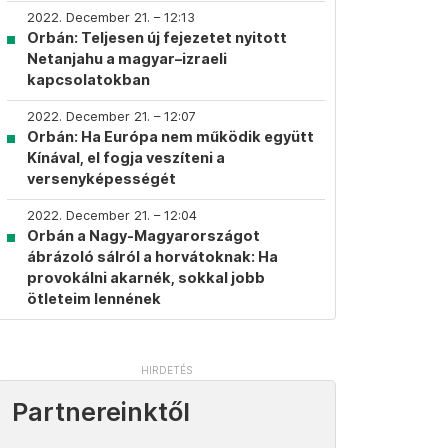
2022. December 21. – 12:13
Orbán: Teljesen új fejezetet nyitott
Netanjahu a magyar–izraeli
kapcsolatokban
2022. December 21. – 12:07
Orbán: Ha Európa nem működik együtt
Kínával, el fogja veszíteni a
versenyképességét
2022. December 21. – 12:04
Orbán a Nagy-Magyarországot
ábrázoló sálról a horvátoknak: Ha
provokálni akarnék, sokkal jobb
ötleteim lennének
Partnereinktől