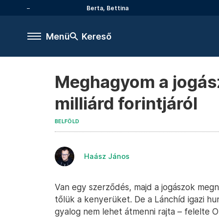
Berta, Bettina
Menü
Kereső
Meghagyom a jogász
milliárd forintjáról
BELFÖLD
Haász János
Van egy szerződés, majd a jogászok megn
tőlük a kenyerüket. De a Lánchíd igazi hun
gyalog nem lehet átmenni rajta – felelte 