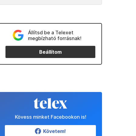
Állítsd be a Telexet
megbízható forrásnak!
Beállítom
Kövess minket Facebookon is!
Követem!