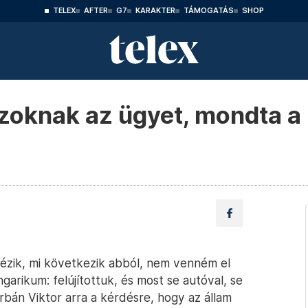
TELEX
AFTER
G7
KARAKTER
TÁMOGATÁS
SHOP
oknak az ügyet, mondta a 
ézik, mi következik abból, nem venném el
garikum: felújítottuk, és most se autóval, se
Orbán Viktor arra a kérdésre, hogy az állam