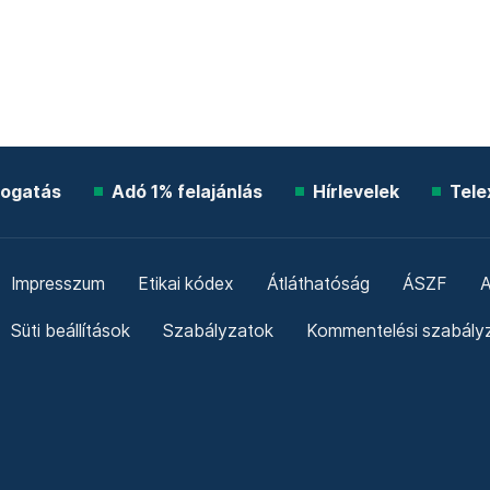
ogatás
Adó 1% felajánlás
Hírlevelek
Tele
Impresszum
Etikai kódex
Átláthatóság
ÁSZF
A
Süti beállítások
Szabályzatok
Kommentelési szabály