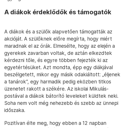
A diákok érdeklődők és támogatók
A diákok és a szülők alapvetően támogatták az
akcióját. A szülőknek előre megírta, hogy miért
maradnak el az órák. Elmesélte, hogy az elején a
gyerekek zavarban voltak, de aztán elkezdtek
kérdezni tőle, és egyre többen fejezték ki az
egyetértésüket. Azt mondta, épp egy diákjával
beszélgetett, mikor egy másik odakiáltott: „éljenek
a tanárok”, egy harmadik pedig eközben titkos
üzenetet rakott a székére. Az iskolai Mikulás-
postával a diákok bátorító leveleket küldtek neki.
Soha nem volt még nehezebb és szebb az ünnepi
időszaka.
Pozitívan élte meg, hogy ebben a 12 napban