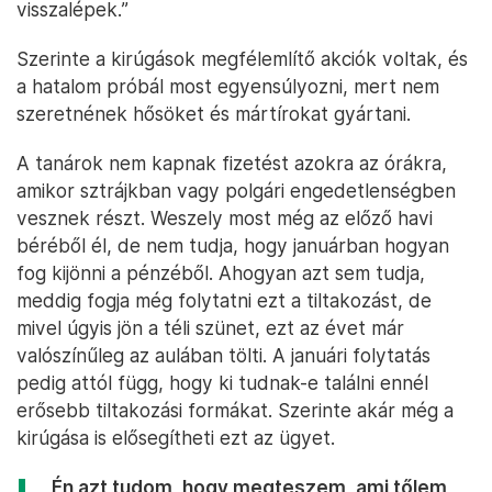
visszalépek.”
Szerinte a kirúgások megfélemlítő akciók voltak, és
a hatalom próbál most egyensúlyozni, mert nem
szeretnének hősöket és mártírokat gyártani.
A tanárok nem kapnak fizetést azokra az órákra,
amikor sztrájkban vagy polgári engedetlenségben
vesznek részt. Weszely most még az előző havi
béréből él, de nem tudja, hogy januárban hogyan
fog kijönni a pénzéből. Ahogyan azt sem tudja,
meddig fogja még folytatni ezt a tiltakozást, de
mivel úgyis jön a téli szünet, ezt az évet már
valószínűleg az aulában tölti. A januári folytatás
pedig attól függ, hogy ki tudnak-e találni ennél
erősebb tiltakozási formákat. Szerinte akár még a
kirúgása is elősegítheti ezt az ügyet.
„Én azt tudom, hogy megteszem, ami tőlem