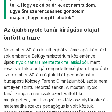
telik. Hogy ez célba ér-e, azt nem tudom.
Egyelőre szerencsésnek gondolom
magam, hogy még itt lehetek.”
Az újabb nyolc tanár kirúgása olajat
öntött a tűzre
November 30-án derült égből villámcsapásként ért
sok embert a Belügyminisztérium közleménye:
újabb
nyolc tanárt mentettek fel állásából,
mert
részt vettek a polgári engedetlenségben. Legutóbb
szeptember 30-án rúgtak ki öt pedagógust a
budapesti Kölcsey Ferenc Gimnáziumból, azóta nem
ért ilyen szintű retorzió senkit. A mostani nyolc
tanár kirúgása nemcsak azért váltott ki
meglepetést, mert végzős osztály osztályfőnöke és
matematika szakos pedagógus is volt köztük,