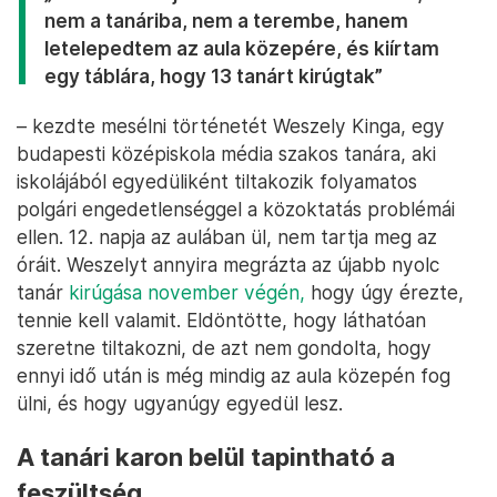
nem a tanáriba, nem a terembe, hanem
letelepedtem az aula közepére, és kiírtam
egy táblára, hogy 13 tanárt kirúgtak”
– kezdte mesélni történetét Weszely Kinga, egy
budapesti középiskola média szakos tanára, aki
iskolájából egyedüliként tiltakozik folyamatos
polgári engedetlenséggel a közoktatás problémái
ellen. 12. napja az aulában ül, nem tartja meg az
óráit. Weszelyt annyira megrázta az újabb nyolc
tanár
kirúgása november végén,
hogy úgy érezte,
tennie kell valamit. Eldöntötte, hogy láthatóan
szeretne tiltakozni, de azt nem gondolta, hogy
ennyi idő után is még mindig az aula közepén fog
ülni, és hogy ugyanúgy egyedül lesz.
A tanári karon belül tapintható a
feszültség