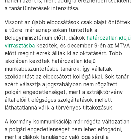
hanem azért is, mert addigra érezhetően csökkent
a tanártüntetések intenzitása.
Viszont az újabb elbocsátások csak olajat öntöttek
a tűzre: már aznap sokan tüntettek a
Belügyminisztérium előtt, diákok
határozatlan idejű
virrasztásba
kezdtek, és december 9-én az MTVA
előtt megint ezrek álltak ki az oktatásért. Több
iskolában kezdtek határozatlan idejű
munkabeszüntetésbe tanárok, így vállaltak
szolidaritást az elbocsátott kollégáikkal. Sok tanár
azért választja a jogszabályban nem rögzített
polgári engedetlenséget, mert a sztrájktörvény
által előírt elégséges szolgáltatások mellett
láthatatlanná válik a törvényes tiltakozásuk.
A kormány kommunikációja már régóta változatlan:
a polgári engedetlenséget nem lehet elfogadni,
mert a diákok tanuláshoz való joga sérül a