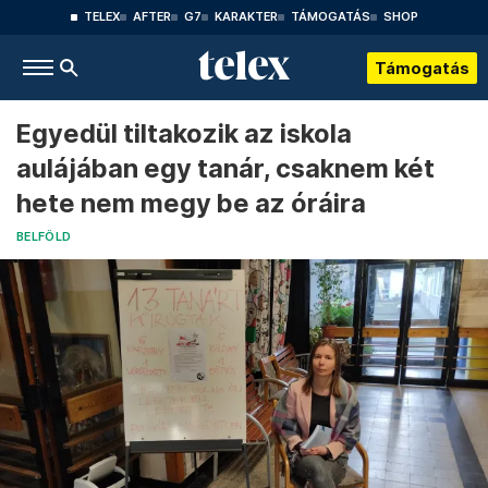
TELEX
AFTER
G7
KARAKTER
TÁMOGATÁS
SHOP
Támogatás
Egyedül tiltakozik az iskola
aulájában egy tanár, csaknem két
hete nem megy be az óráira
BELFÖLD