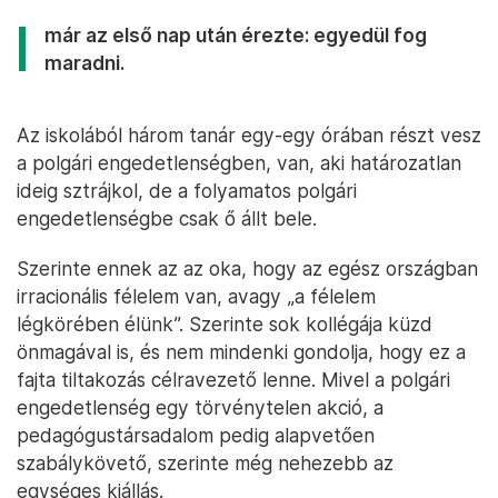
már az első nap után érezte: egyedül fog
maradni.
Az iskolából három tanár egy-egy órában részt vesz
a polgári engedetlenségben, van, aki határozatlan
ideig sztrájkol, de a folyamatos polgári
engedetlenségbe csak ő állt bele.
Szerinte ennek az az oka, hogy az egész országban
irracionális félelem van, avagy „a félelem
légkörében élünk”. Szerinte sok kollégája küzd
önmagával is, és nem mindenki gondolja, hogy ez a
fajta tiltakozás célravezető lenne. Mivel a polgári
engedetlenség egy törvénytelen akció, a
pedagógustársadalom pedig alapvetően
szabálykövető, szerinte még nehezebb az
egységes kiállás.