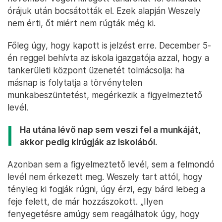
órájuk után bocsátották el. Ezek alapján Weszely
nem érti, őt miért nem rúgták még ki.
Főleg úgy, hogy kapott is jelzést erre. December 5-
én reggel behívta az iskola igazgatója azzal, hogy a
tankerületi központ üzenetét tolmácsolja: ha
másnap is folytatja a törvénytelen
munkabeszüntetést, megérkezik a figyelmeztető
levél.
Ha utána lévő nap sem veszi fel a munkáját,
akkor pedig kirúgják az iskolából.
Azonban sem a figyelmeztető levél, sem a felmondó
levél nem érkezett meg. Weszely tart attól, hogy
tényleg ki fogják rúgni, úgy érzi, egy bárd lebeg a
feje felett, de már hozzászokott. „Ilyen
fenyegetésre amúgy sem reagálhatok úgy, hogy