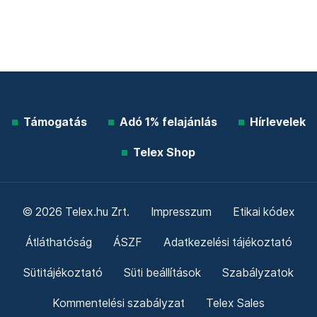
Támogatás
Adó 1% felajánlás
Hírlevelek
Telex Shop
© 2026 Telex.hu Zrt.
Impresszum
Etikai kódex
Átláthatóság
ÁSZF
Adatkezelési tájékoztató
Sütitájékoztató
Süti beállítások
Szabályzatok
Kommentelési szabályzat
Telex Sales