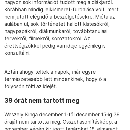
nagyon sok információt tudott meg a diákjairól.
Korábban mindig lelkiismeret-furdalása volt, mert
nem jutott elég idő a beszélgetésekre. Mióta az
aulában ül, sok történetet hallott kistesókról,
nagypapákról, diákmunkáról, továbbtanulási
tervekről, filmekről, sorozatokról. Az
érettségizőkkel pedig van ideje egyénileg is
konzultálni.
Aztán ahogy teltek a napok, már egyre
természetesebb lett mindenkinek, hogy ő a
folyosón tölti az idejét.
39 órát nem tartott meg
Weszely Kinga december 1-től december 15-ig 39
óráját nem tartotta meg. Összehasonlításképp: a
november végén kirúgott tanárokat 18. elmaradt