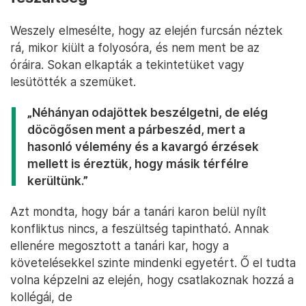
Weszely elmesélte, hogy az elején furcsán néztek
rá, mikor kiült a folyosóra, és nem ment be az
óráira. Sokan elkapták a tekintetüket vagy
lesütötték a szemüket.
„Néhányan odajöttek beszélgetni, de elég
döcögősen ment a párbeszéd, mert a
hasonló vélemény és a kavargó érzések
mellett is éreztük, hogy másik térfélre
kerültünk.”
Azt mondta, hogy bár a tanári karon belül nyílt
konfliktus nincs, a feszültség tapintható. Annak
ellenére megosztott a tanári kar, hogy a
követelésekkel szinte mindenki egyetért. Ő el tudta
volna képzelni az elején, hogy csatlakoznak hozzá a
kollégái, de