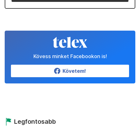
Kövess minket Facebookon is!
Követem!
Legfontosabb