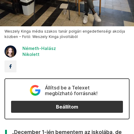
Weszely Kinga média szakos tanár polgári engedetlenségi akciója
közben – Fotó: Weszely Kinga jóvoltából
Németh-Halász
Nikolett
Állítsd be a Telexet
megbízható forrásnak!
Beállítom
„December 1-jén bementem az iskolába, de