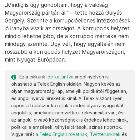
„Mindig is úgy gondoltam, hogy a valóság
Magyarország pártján áll” – tette hozzá Gulyás
Gergely. Szerinte a korrupcióellenes intézkedések
jó irányba viszik az országot. A korrupciós helyzet
mindig lehetne jobb, de a korrupció mértéke nem
mindegy szerinte. Úgy véli, hogy egyáltalán nem
rosszabb a korrupciós helyzet Magyarországon,
mint Nyugat-Európában.
Ez a cikkünk
ide kattintva
angol nyelven is
olvasható a Telex English oldalán. Nagyon kevés az
olyan magyarországi lap, amelyik politikától független,
és angol nyelvű híreket is kínál. A Telex viszont ilyen,
naponta többször közöljük minden olyan anyagunkat
angolul is, amelynek nemzetközi relevanciája van, és
az angolul olvasó közönségnek is érdekes lehet: hírek,
politikai elemzések, tényfeltárások, színes riportok.
Vigye hírét
a Telex English rovatnak
,
Twitterünknek
és