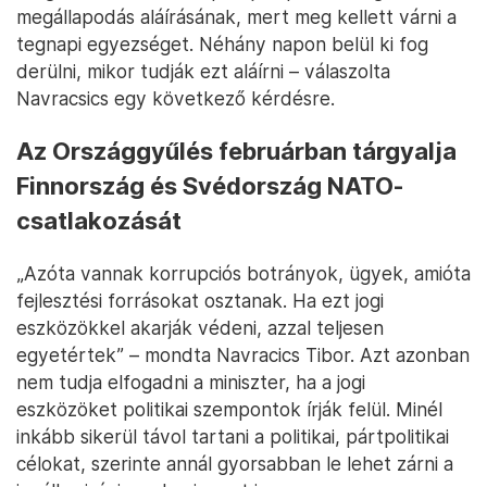
megállapodás aláírásának, mert meg kellett várni a
tegnapi egyezséget. Néhány napon belül ki fog
derülni, mikor tudják ezt aláírni – válaszolta
Navracsics egy következő kérdésre.
Az Országgyűlés februárban tárgyalja
Finnország és Svédország NATO-
csatlakozását
„Azóta vannak korrupciós botrányok, ügyek, amióta
fejlesztési forrásokat osztanak. Ha ezt jogi
eszközökkel akarják védeni, azzal teljesen
egyetértek” – mondta Navracics Tibor. Azt azonban
nem tudja elfogadni a miniszter, ha a jogi
eszközöket politikai szempontok írják felül. Minél
inkább sikerül távol tartani a politikai, pártpolitikai
célokat, szerinte annál gyorsabban le lehet zárni a