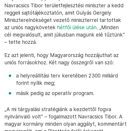
Navracsics Tibor területfejlesztési miniszter a kedd
reggeli sajtótájékoztatón, amit Gulyás Gergely
Miniszterelnökséget vezető miniszterrel tartottak
az uniós nagykövetek
hétfői ülése után
. „Minden
cél megvalósult, amit júliusban magunk elé tűztünk”
– tette hozzá.
Ez azt jelenti, hogy Magyarország hozzájuthat az
uniós forrásokhoz. Két nagy összegről van szó:
a helyreállítási terv keretében 2300 milliárd
forint nyílik meg;
másik pedig az operatív program.
„A mi tárgyalási stratégiánk a kezdettől fogva
nyilvánvaló volt” – fogalmazott Navracsics Tibor. A
magyar kormány minden olyan aggályt, kommentárt