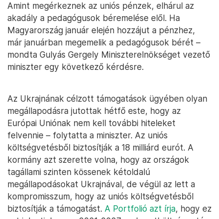
Amint megérkeznek az uniós pénzek, elhárul az
akadály a pedagógusok béremelése elől. Ha
Magyarország január elején hozzájut a pénzhez,
már januárban megemelik a pedagógusok bérét –
mondta Gulyás Gergely Miniszterelnökséget vezető
miniszter egy következő kérdésre.
Az Ukrajnának célzott támogatások ügyében olyan
megállapodásra jutottak hétfő este, hogy az
Európai Uniónak nem kell további hiteleket
felvennie – folytatta a miniszter. Az uniós
költségvetésből biztosítják a 18 milliárd eurót. A
kormány azt szerette volna, hogy az országok
tagállami szinten kössenek kétoldalú
megállapodásokat Ukrajnával, de végül az lett a
kompromisszum, hogy az uniós költségvetésből
biztosítják a támogatást.
A Portfolió azt írja
, hogy ez