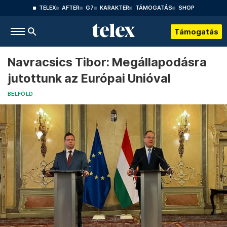
TELEX
AFTER
G7
KARAKTER
TÁMOGATÁS
SHOP
Támogatás
Navracsics Tibor: Megállapodásra
jutottunk az Európai Unióval
BELFÖLD