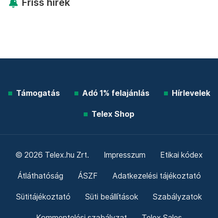
Friss hírek
Támogatás
Adó 1% felajánlás
Hírlevelek
Telex Shop
© 2026 Telex.hu Zrt.
Impresszum
Etikai kódex
Átláthatóság
ÁSZF
Adatkezelési tájékoztató
Sütitájékoztató
Süti beállítások
Szabályzatok
Kommentelési szabályzat
Telex Sales