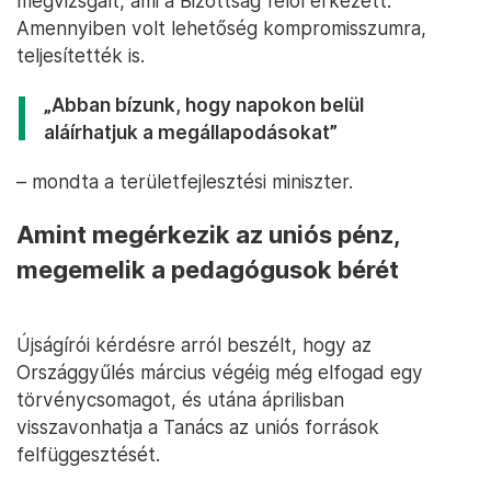
megvizsgált, ami a Bizottság felől érkezett.
Amennyiben volt lehetőség kompromisszumra,
teljesítették is.
„Abban bízunk, hogy napokon belül
aláírhatjuk a megállapodásokat”
– mondta a területfejlesztési miniszter.
Amint megérkezik az uniós pénz,
megemelik a pedagógusok bérét
Újságírói kérdésre arról beszélt, hogy az
Országgyűlés március végéig még elfogad egy
törvénycsomagot, és utána áprilisban
visszavonhatja a Tanács az uniós források
felfüggesztését.