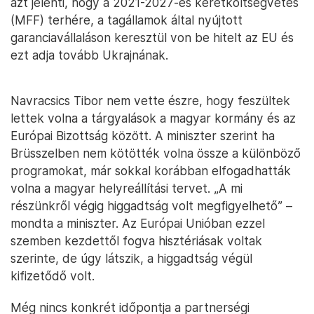
azt jelenti, hogy a 2021-2027-es keretköltségvetés
(MFF) terhére, a tagállamok által nyújtott
garanciavállaláson keresztül von be hitelt az EU és
ezt adja tovább Ukrajnának.
Navracsics Tibor nem vette észre, hogy feszültek
lettek volna a tárgyalások a magyar kormány és az
Európai Bizottság között. A miniszter szerint ha
Brüsszelben nem kötötték volna össze a különböző
programokat, már sokkal korábban elfogadhatták
volna a magyar helyreállítási tervet. „A mi
részünkről végig higgadtság volt megfigyelhető” –
mondta a miniszter. Az Európai Unióban ezzel
szemben kezdettől fogva hisztériásak voltak
szerinte, de úgy látszik, a higgadtság végül
kifizetődő volt.
Még nincs konkrét időpontja a partnerségi