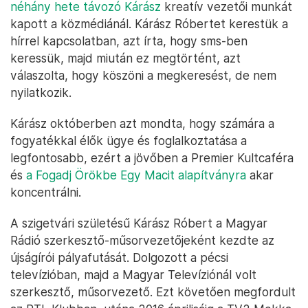
néhány hete távozó Kárász
kreatív vezetői munkát
kapott a közmédiánál. Kárász Róbertet kerestük a
hírrel kapcsolatban, azt írta, hogy sms-ben
keressük, majd miután ez megtörtént, azt
válaszolta, hogy köszöni a megkeresést, de nem
nyilatkozik.
Kárász októberben azt mondta, hogy számára a
fogyatékkal élők ügye és foglalkoztatása a
legfontosabb, ezért a jövőben a Premier Kultcaféra
és
a Fogadj Örökbe Egy Macit alapítványra
akar
koncentrálni.
A szigetvári születésű Kárász Róbert a Magyar
Rádió szerkesztő-műsorvezetőjeként kezdte az
újságírói pályafutását. Dolgozott a pécsi
televízióban, majd a Magyar Televíziónál volt
szerkesztő, műsorvezető. Ezt követően megfordult