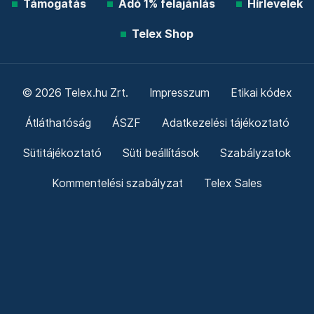
Támogatás
Adó 1% felajánlás
Hírlevelek
Telex Shop
© 2026 Telex.hu Zrt.
Impresszum
Etikai kódex
Átláthatóság
ÁSZF
Adatkezelési tájékoztató
Sütitájékoztató
Süti beállítások
Szabályzatok
Kommentelési szabályzat
Telex Sales