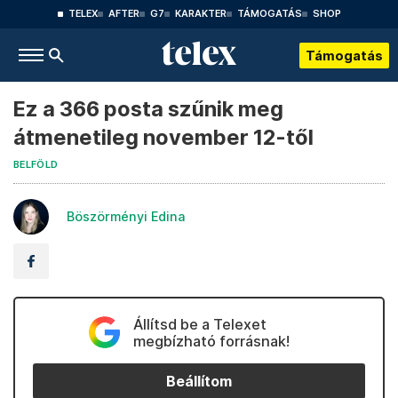
TELEX
AFTER
G7
KARAKTER
TÁMOGATÁS
SHOP
Támogatás
Ez a 366 posta szűnik meg
átmenetileg november 12-től
BELFÖLD
Böszörményi Edina
Állítsd be a Telexet
megbízható forrásnak!
Beállítom