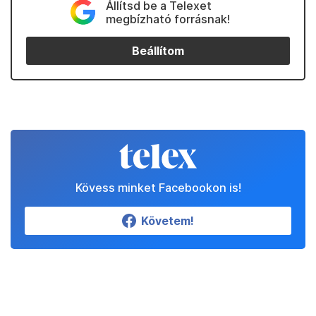
Állítsd be a Telexet
megbízható forrásnak!
Beállítom
Kövess minket Facebookon is!
Követem!