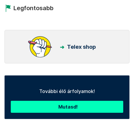
Legfontosabb
Telex shop
További élő árfolyamok!
Mutasd!