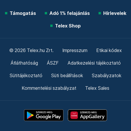
Támogatás
Adó 1% felajánlás
Hírlevelek
Telex Shop
© 2026 Telex.hu Zrt.
Impresszum
Etikai kódex
Átláthatóság
ÁSZF
Adatkezelési tájékoztató
Sütitájékoztató
Süti beállítások
Szabályzatok
Kommentelési szabályzat
Telex Sales