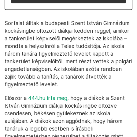
Sorfalat álltak a budapesti Szent István Gimnázium
kockásingbe öltözött diákjai kedden reggel, amikor
a tankerület képviselői megérkeztek az iskolába –
mondta a helyszínről a Telex tudósítója. Az iskola
három tanára figyelmeztető levelet kapott a
tankerület képviselőitől, mert részt vettek a polgári
engedetlenségben. Az iskolában azóta rendben
zajlik tovább a tanítás, a tanárok átvették a
figyelmeztető levelet.
Először a
444.hu írta meg
, hogy a diákok a Szent
István Gimnázium diákjai kockás ingbe öltözve
csendesen, békésen gyülekeznek az iskola
aulájában. A diákok azon aggódnak, hogy három
tanáruk a legjobb esetben is írásbeli
figyelmeztetésben részesülhet a tiltakozás miatt,