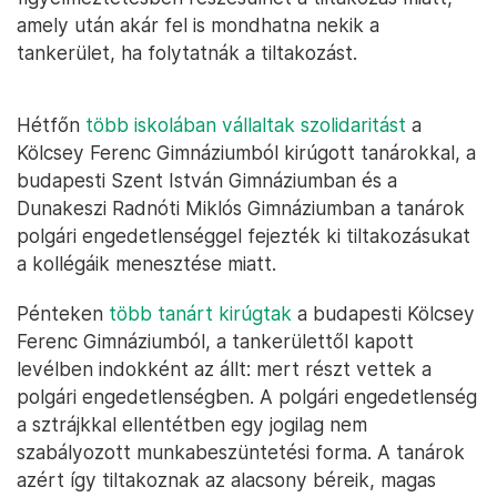
amely után akár fel is mondhatna nekik a
tankerület, ha folytatnák a tiltakozást.
Hétfőn
több iskolában vállaltak szolidaritást
a
Kölcsey Ferenc Gimnáziumból kirúgott tanárokkal, a
budapesti Szent István Gimnáziumban és a
Dunakeszi Radnóti Miklós Gimnáziumban a tanárok
polgári engedetlenséggel fejezték ki tiltakozásukat
a kollégáik menesztése miatt.
Pénteken
több tanárt kirúgtak
a budapesti Kölcsey
Ferenc Gimnáziumból, a tankerülettől kapott
levélben indokként az állt: mert részt vettek a
polgári engedetlenségben. A polgári engedetlenség
a sztrájkkal ellentétben egy jogilag nem
szabályozott munkabeszüntetési forma. A tanárok
azért így tiltakoznak az alacsony béreik, magas