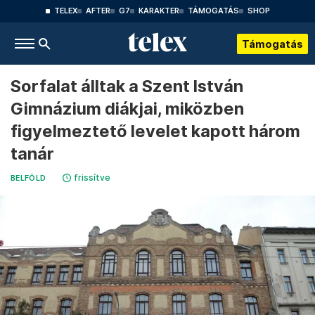
TELEX
AFTER
G7
KARAKTER
TÁMOGATÁS
SHOP
Támogatás
Sorfalat álltak a Szent István
Gimnázium diákjai, miközben
figyelmeztető levelet kapott három
tanár
frissítve
BELFÖLD