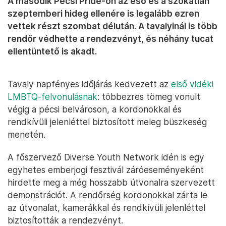
A második Pécsi Pride-on az eső és a szokatlan
szeptemberi hideg ellenére is legalább ezren
vettek részt szombat délután. A tavalyinál is több
rendőr védhette a rendezvényt, és néhány tucat
ellentüntető is akadt.
Tavaly napfényes időjárás kedvezett az
első vidéki
LMBTQ-felvonulásnak
: többezres tömeg vonult
végig a pécsi belvároson, a kordonokkal és
rendkívüli jelenléttel biztosított meleg büszkeség
menetén.
A főszervező Diverse Youth Network idén is egy
egyhetes emberjogi fesztivál záróeseményeként
hirdette meg a még hosszabb útvonalra szervezett
demonstrációt. A rendőrség kordonokkal zárta le
az útvonalat, kamerákkal és rendkívüli jelenléttel
biztosították a rendezvényt.