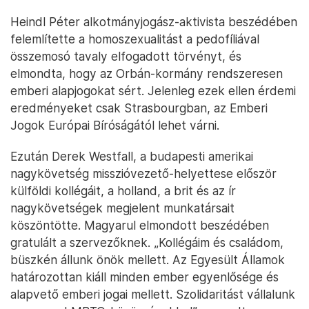
Heindl Péter alkotmányjogász-aktivista beszédében
felemlítette a homoszexualitást a pedofíliával
összemosó tavaly elfogadott törvényt, és
elmondta, hogy az Orbán-kormány rendszeresen
emberi alapjogokat sért. Jelenleg ezek ellen érdemi
eredményeket csak Strasbourgban, az Emberi
Jogok Európai Bíróságától lehet várni.
Ezután Derek Westfall, a budapesti amerikai
nagykövetség misszióvezető-helyettese először
külföldi kollégáit, a holland, a brit és az ír
nagykövetségek megjelent munkatársait
köszöntötte. Magyarul elmondott beszédében
gratulált a szervezőknek. „Kollégáim és családom,
büszkén állunk önök mellett. Az Egyesült Államok
határozottan kiáll minden ember egyenlősége és
alapvető emberi jogai mellett. Szolidaritást vállalunk