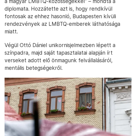
a magyar LMBTQ-közösségekkel” – mondta a
diplomata. Hozzátette azt is, hogy rendkívül
fontosak az ehhez hasonló, Budapesten kívüli
rendezvények az LMBTQ-emberek láthatósága
miatt.
Végül Ottó Dániel unikornisjelmezben lépett a
színpadra, majd saját tapasztalatai alapján írt
verseket adott elő önmagunk felvállalásáról,
mentális betegségekről.