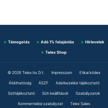
Támogatás
Adó 1% felajánlás
Hírlevelek
Telex Shop
© 2026 Telex.hu Zrt.
Impresszum
Etikai kódex
Átláthatóság
ÁSZF
Adatkezelési tájékoztató
Sütitájékoztató
Süti beállítások
Szabályzatok
Kommentelési szabályzat
Telex Sales