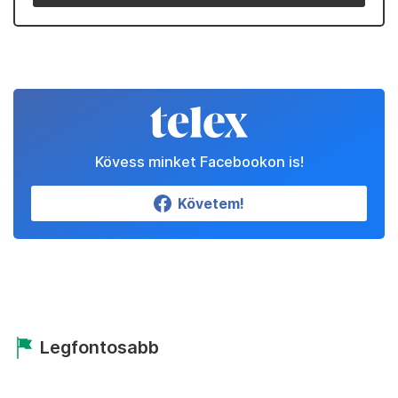
Kövess minket Facebookon is!
Követem!
Legfontosabb