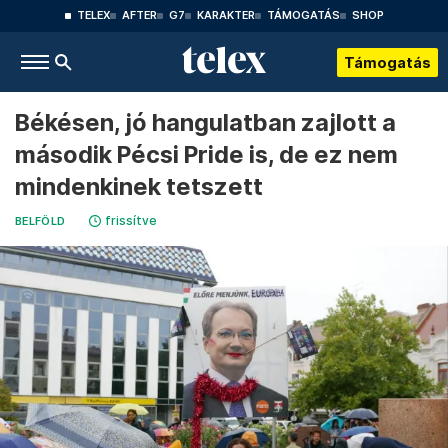
TELEX
AFTER
G7
KARAKTER
TÁMOGATÁS
SHOP
Támogatás
Békésen, jó hangulatban zajlott a
második Pécsi Pride is, de ez nem
mindenkinek tetszett
frissítve
BELFÖLD