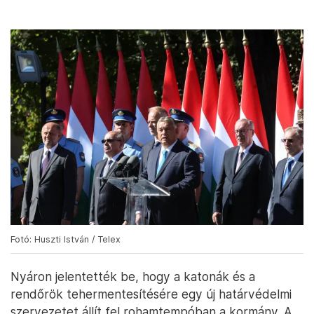
Fotó: Huszti István / Telex
Nyáron jelentették be, hogy a katonák és a
rendőrök tehermentesítésére egy új határvédelmi
szervezetet állít fel rohamtempóban a kormány. A