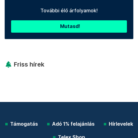
További élő árfolyamok!
Mutasd!
Friss hírek
Támogatás
Adó 1% felajánlás
Hírlevelek
Telex Shop