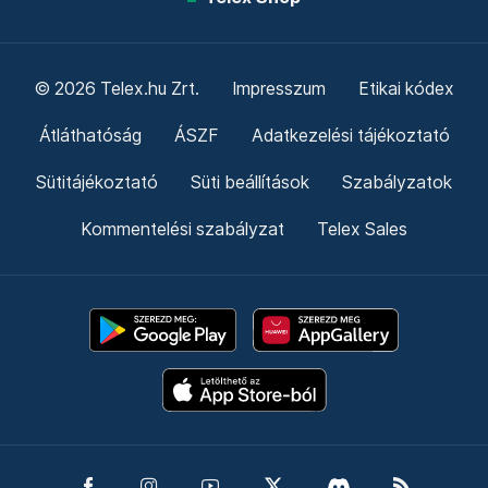
© 2026 Telex.hu Zrt.
Impresszum
Etikai kódex
Átláthatóság
ÁSZF
Adatkezelési tájékoztató
Sütitájékoztató
Süti beállítások
Szabályzatok
Kommentelési szabályzat
Telex Sales