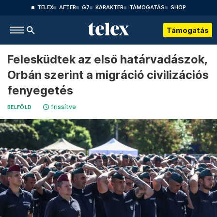
TELEX
AFTER
G7
KARAKTER
TÁMOGATÁS
SHOP
Támogatás
Felesküdtek az első határvadászok,
Orbán szerint a migráció civilizációs
fenyegetés
frissítve
BELFÖLD