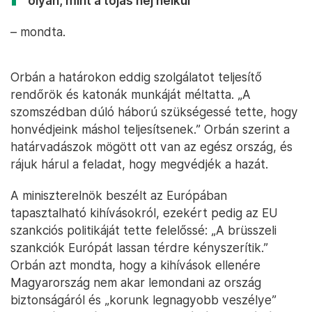
olyan, mint a tojás héj nélkül”
– mondta.
Orbán a határokon eddig szolgálatot teljesítő
rendőrök és katonák munkáját méltatta. „A
szomszédban dúló háború szükségessé tette, hogy
honvédjeink máshol teljesítsenek.” Orbán szerint a
határvadászok mögött ott van az egész ország, és
rájuk hárul a feladat, hogy megvédjék a hazát.
A miniszterelnök beszélt az Európában
tapasztalható kihívásokról, ezekért pedig az EU
szankciós politikáját tette felelőssé: „A brüsszeli
szankciók Európát lassan térdre kényszerítik.”
Orbán azt mondta, hogy a kihívások ellenére
Magyarország nem akar lemondani az ország
biztonságáról és „korunk legnagyobb veszélye”