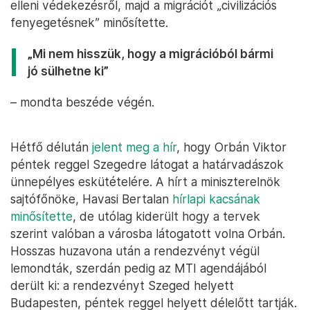
elleni védekezésről, majd a migrációt „civilizációs
fenyegetésnek” minősítette.
„Mi nem hisszük, hogy a migrációból bármi
jó sülhetne ki”
– mondta beszéde végén.
Hétfő délután
jelent meg a hír
, hogy Orbán Viktor
péntek reggel Szegedre látogat a határvadászok
ünnepélyes eskütételére. A hírt a miniszterelnök
sajtófőnöke, Havasi Bertalan
hírlapi kacsának
minősítette
, de utólag kiderült hogy a tervek
szerint valóban a városba látogatott volna Orbán.
Hosszas huzavona után a rendezvényt végül
lemondták, szerdán pedig az MTI agendájából
derült ki: a rendezvényt Szeged helyett
Budapesten, péntek reggel helyett délelőtt tartják.