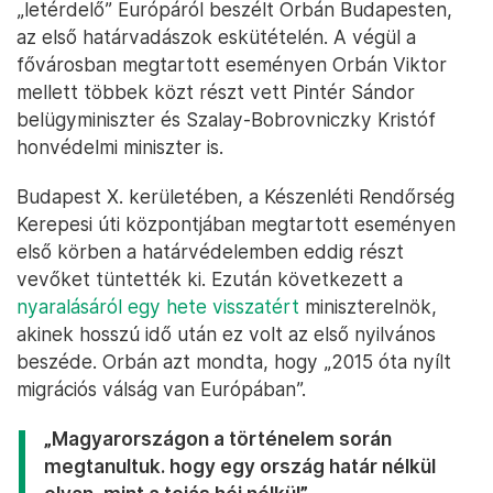
„letérdelő” Európáról beszélt Orbán Budapesten,
az első határvadászok eskütételén. A végül a
fővárosban megtartott eseményen Orbán Viktor
mellett többek közt részt vett Pintér Sándor
belügyminiszter és Szalay-Bobrovniczky Kristóf
honvédelmi miniszter is.
Budapest X. kerületében, a Készenléti Rendőrség
Kerepesi úti központjában megtartott eseményen
első körben a határvédelemben eddig részt
vevőket tüntették ki. Ezután következett a
nyaralásáról egy hete visszatért
miniszterelnök,
akinek hosszú idő után ez volt az első nyilvános
beszéde. Orbán azt mondta, hogy „2015 óta nyílt
migrációs válság van Európában”.
„Magyarországon a történelem során
megtanultuk. hogy egy ország határ nélkül