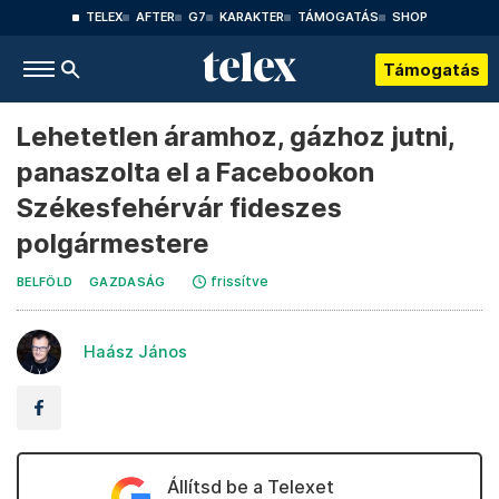
TELEX
AFTER
G7
KARAKTER
TÁMOGATÁS
SHOP
Támogatás
Lehetetlen áramhoz, gázhoz jutni,
panaszolta el a Facebookon
Székesfehérvár fideszes
polgármestere
frissítve
BELFÖLD
GAZDASÁG
Haász János
Állítsd be a Telexet