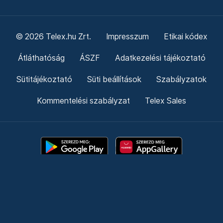
© 2026 Telex.hu Zrt.
Impresszum
Etikai kódex
Átláthatóság
ÁSZF
Adatkezelési tájékoztató
Sütitájékoztató
Süti beállítások
Szabályzatok
Kommentelési szabályzat
Telex Sales