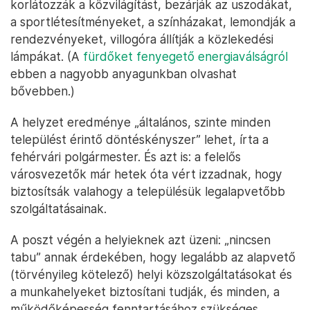
korlátozzák a közvilágítást, bezárják az uszodákat,
a sportlétesítményeket, a színházakat, lemondják a
rendezvényeket, villogóra állítják a közlekedési
lámpákat. (A
fürdőket fenyegető energiaválságról
ebben a nagyobb anyagunkban olvashat
bővebben.)
A helyzet eredménye „általános, szinte minden
települést érintő döntéskényszer” lehet, írta a
fehérvári polgármester. És azt is: a felelős
városvezetők már hetek óta vért izzadnak, hogy
biztosítsák valahogy a településük legalapvetőbb
szolgáltatásainak.
A poszt végén a helyieknek azt üzeni: „nincsen
tabu” annak érdekében, hogy legalább az alapvető
(törvényileg kötelező) helyi közszolgáltatásokat és
a munkahelyeket biztosítani tudják, és minden, a
működőképesség fenntartásához szükséges