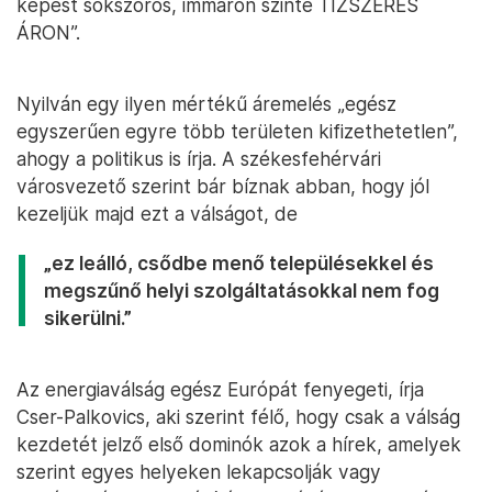
képest sokszoros, immáron szinte TÍZSZERES
ÁRON”.
Nyilván egy ilyen mértékű áremelés „egész
egyszerűen egyre több területen kifizethetetlen”,
ahogy a politikus is írja. A székesfehérvári
városvezető szerint bár bíznak abban, hogy jól
kezeljük majd ezt a válságot, de
„ez leálló, csődbe menő településekkel és
megszűnő helyi szolgáltatásokkal nem fog
sikerülni.”
Az energiaválság egész Európát fenyegeti, írja
Cser-Palkovics, aki szerint félő, hogy csak a válság
kezdetét jelző első dominók azok a hírek, amelyek
szerint egyes helyeken lekapcsolják vagy