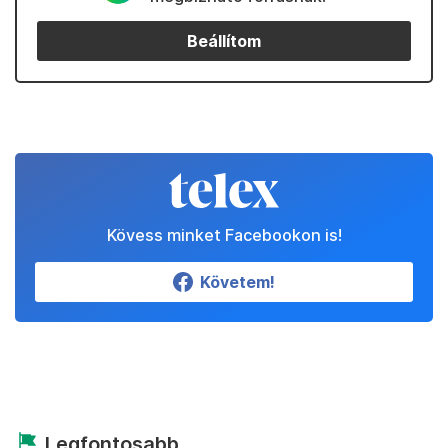
Beállítom
Kövess minket Facebookon is!
Követem!
Legfontosabb