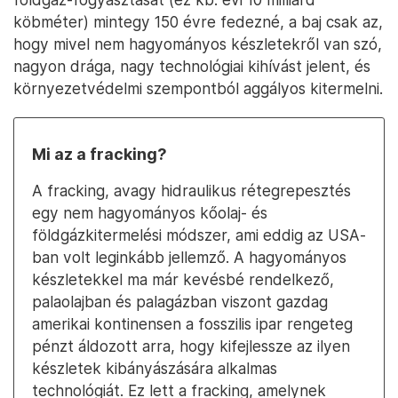
köbméter) mintegy 150 évre fedezné, a baj csak az,
hogy mivel nem hagyományos készletekről van szó,
nagyon drága, nagy technológiai kihívást jelent, és
környezetvédelmi szempontból aggályos kitermelni.
Mi az a fracking?
A fracking, avagy hidraulikus rétegrepesztés
egy nem hagyományos kőolaj- és
földgázkitermelési módszer, ami eddig az USA-
ban volt leginkább jellemző. A hagyományos
készletekkel ma már kevésbé rendelkező,
palaolajban és palagázban viszont gazdag
amerikai kontinensen a fosszilis ipar rengeteg
pénzt áldozott arra, hogy kifejlessze az ilyen
készletek kibányászására alkalmas
technológiát. Ez lett a fracking, amelynek