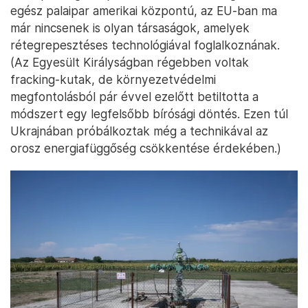
porozitás és áteresztőképesség, a magas
hőmérséklet és a nagy nyomás” további kihívásokat
jelentenek.
A projektet még csak nem is a legnagyobb magyar
fosszilis cég, a Mol viszi ezúttal, hanem
vegyesvállalati konstrukcióban tervezi kivitelezni az
MVM egy leányvállalata, az MVM CEEnergy Zrt. és
egy bizonyos Horizont General LLC. Utóbbi az
amerikai székhelyű Aspect Holdings LLC. palaipari
szereplő cége. Rájuk azért lehet szükség, mert az
egész palaipar amerikai központú, az EU-ban ma
már nincsenek is olyan társaságok, amelyek
rétegrepesztéses technológiával foglalkoznának.
(Az Egyesült Királyságban régebben voltak
fracking-kutak, de környezetvédelmi
megfontolásból pár évvel ezelőtt betiltotta a
módszert egy legfelsőbb bírósági döntés. Ezen túl