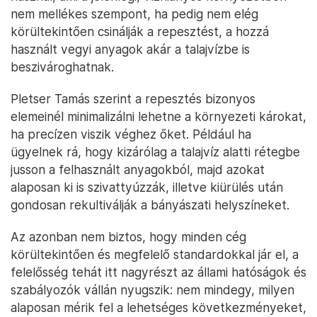
rezgések növelhetik a földrengés-kockázatot és
durva hanghatásokkal járnak, ami a környéken élő
állatokat, embereket egyaránt zavarja. Ha egy
kutat nem megfelelően termelnek ki és zárnak le a
folyamat végén, előfordulhat súlyosan
üvegházhatású gázok (pl. metán) szivárgása a föld
alól, illetve olyan szénhidrogének juthatnak a
levegőbe, amelyek egészségügyi kockázatot
jelenthetnek a környékbeliek számára. A víz is egy
problémás pont: a technológia eleve sok vizet
használ, ami a jelenlegi, vízhiányos környezetben
nem mellékes szempont, ha pedig nem elég
körültekintően csinálják a repesztést, a hozzá
használt vegyi anyagok akár a talajvízbe is
beszivároghatnak.
Pletser Tamás szerint a repesztés bizonyos
elemeinél minimalizálni lehetne a környezeti károkat,