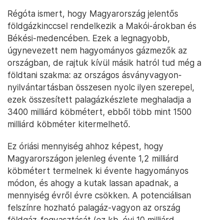
Régóta ismert, hogy Magyarország jelentős
földgázkinccsel rendelkezik a Makói-árokban és
Békési-medencében. Ezek a legnagyobb,
úgynevezett nem hagyományos gázmezők az
országban, de rajtuk kívül másik hatról tud még a
földtani szakma: az országos ásványvagyon-
nyilvántartásban összesen nyolc ilyen szerepel,
ezek összesített palagázkészlete meghaladja a
3400 milliárd köbmétert, ebből több mint 1500
milliárd köbméter kitermelhető.
Ez óriási mennyiség ahhoz képest, hogy
Magyarországon jelenleg évente 1,2 milliárd
köbmétert termelnek ki évente hagyományos
módon, és ahogy a kutak lassan apadnak, a
mennyiség évről évre csökken. A potenciálisan
felszínre hozható palagáz-vagyon az ország
földgáz-fogyasztását (ez kb. évi 10 milliárd