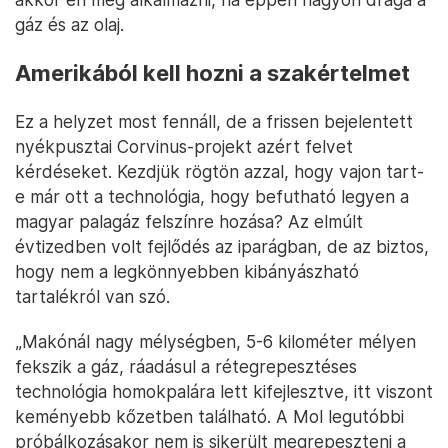
technológiai kihívást jelentő offshore kutak is 20-30
dollár/hordótól indulnak. Mindemellett a
kitermeléshez elengedhetetlen fúrások költsége is
elszállt napjainkra.
Míg a 2020-as mélyponton 2-3 millió
dollárba került egy fúrás, 2022-re nagyjából
10 millió dollárra ment fel ez az összeg.
Ezek az arányok a földgázra is igazak, így könnyű
belátni, hogy a rétegrepesztéses technológiát csak
akkor éri meg alkalmazni, ha éppen nagyon drága a
gáz és az olaj.
Amerikából kell hozni a szakértelmet
Ez a helyzet most fennáll, de a frissen bejelentett
nyékpusztai Corvinus-projekt azért felvet