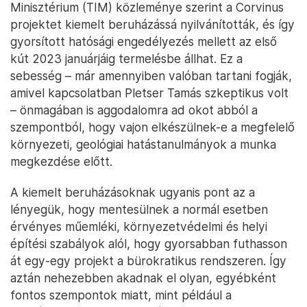
módszert jól alkalmazni. Az olyan, fracking-
nagyhatalomnak számító országokban, mint Kanada
is komoly viharokat kavar a módszer, az elmúlt évek
során több tartomány betiltotta a repesztést a saját
területén.
Gyorsított eljárásban nyomják végig
Amit a tervezett békési kitermelés esetében a
környezeti vetületről eddig tudni lehet, az nem
éppen megnyugtató: a Technológiai és Ipari
Minisztérium (TIM) közleménye szerint a Corvinus
projektet kiemelt beruházássá nyilvánították, és így
gyorsított hatósági engedélyezés mellett az első
kút 2023 januárjáig termelésbe állhat. Ez a
sebesség – már amennyiben valóban tartani fogják,
amivel kapcsolatban Pletser Tamás szkeptikus volt
– önmagában is aggodalomra ad okot abból a