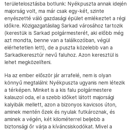
területelosztásba botlunk: Nyékpuszta annak idején
majorság volt, ma már csak egy-két, szinte
enyészetté váló gazdasági épület emlékeztet a régi
időkre. Közigazgatásilag Sarkad városához tartozik
(kerestük is Sarkad polgármesterét, aki előbb még
azt mondta, benne van a találkozóban, végül
elérhetetlen lett), de a puszta közelebb van a
Sarkadkeresztúr nevű faluhoz. Azon keresztül is
lehet megközelíteni.
Ha az ember először jár arrafelé, nem is olyan
könnyű megtalálni: Nyékpuszta ugyanis nem létezik
a térképen. Minket is a kis falu polgármestere
kalauzol oda, el a szebb időket látott majorsági
kalyibák mellett, azon a bizonyos kavicsos úton,
aminek mentén őzek és nyulak futkároznak, és
aminek a végén, két kilométerrel beljebb a
biztonsági őr várja a kíváncsiskodókat. Mivel a