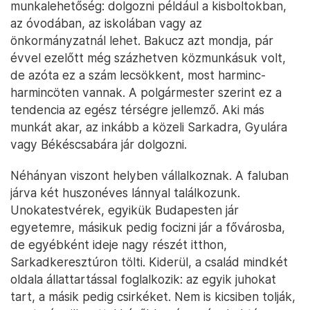
munkalehetőség: dolgozni például a kisboltokban,
az óvodában, az iskolában vagy az
önkormányzatnál lehet. Bakucz azt mondja, pár
évvel ezelőtt még százhetven közmunkásuk volt,
de azóta ez a szám lecsökkent, most harminc-
harmincöten vannak. A polgármester szerint ez a
tendencia az egész térségre jellemző. Aki más
munkát akar, az inkább a közeli Sarkadra, Gyulára
vagy Békéscsabára jár dolgozni.
Néhányan viszont helyben vállalkoznak. A faluban
járva két huszonéves lánnyal találkozunk.
Unokatestvérek, egyikük Budapesten jár
egyetemre, másikuk pedig focizni jár a fővárosba,
de egyébként ideje nagy részét itthon,
Sarkadkeresztúron tölti. Kiderül, a család mindkét
oldala állattartással foglalkozik: az egyik juhokat
tart, a másik pedig csirkéket. Nem is kicsiben tolják,