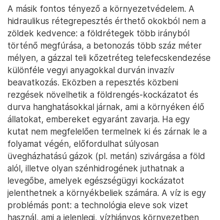
vállalatokat találni, de a rétegrepesztéshez minden
bizonnyal az USA-ból kell majd gépeket,
szakembereket hozni, ami tovább drágítja a
kitermelési költségeket” – mondta az Erste
elemzője. Az MVM CEEnergy mindenesetre egy
tapasztalat nélküli cég ezen a területen, ennek
fényében kissé meglepőnek látszik, hogy a Mol
helyett rájuk bízta az állam a projekt egyik felét.
Az EU-ban sok helyen tiltják
A másik fontos tényező a környezetvédelem. A
hidraulikus rétegrepesztés érthető okokból nem a
zöldek kedvence: a földrétegek több irányból
történő megfúrása, a betonozás több száz méter
mélyen, a gázzal teli kőzetréteg telefecskendezése
különféle vegyi anyagokkal durván invazív
beavatkozás. Eközben a repesztés közbeni