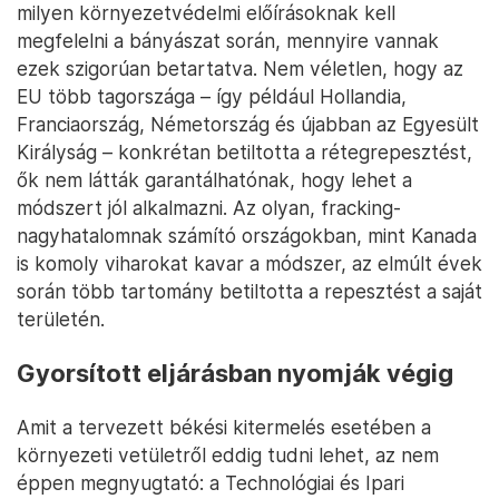
ha precízen viszik véghez őket. Például ha
ügyelnek rá, hogy kizárólag a talajvíz alatti rétegbe
jusson a felhasznált anyagokból, majd azokat
alaposan ki is szivattyúzzák, illetve kiürülés után
gondosan rekultiválják a bányászati helyszíneket.
Az azonban nem biztos, hogy minden cég
körültekintően és megfelelő standardokkal jár el, a
felelősség tehát itt nagyrészt az állami hatóságok és
szabályozók vállán nyugszik: nem mindegy, milyen
alaposan mérik fel a lehetséges következményeket,
milyen környezetvédelmi előírásoknak kell
megfelelni a bányászat során, mennyire vannak
ezek szigorúan betartatva. Nem véletlen, hogy az
EU több tagországa – így például Hollandia,
Franciaország, Németország és újabban az Egyesült
Királyság – konkrétan betiltotta a rétegrepesztést,
ők nem látták garantálhatónak, hogy lehet a