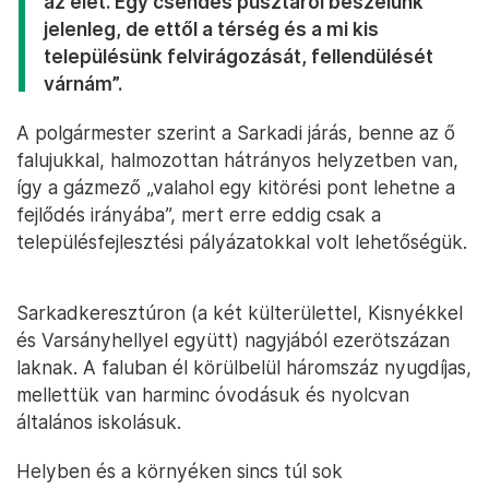
az élet. Egy csendes pusztáról beszélünk
jelenleg, de ettől a térség és a mi kis
településünk felvirágozását, fellendülését
várnám”.
A polgármester szerint a Sarkadi járás, benne az ő
falujukkal, halmozottan hátrányos helyzetben van,
így a gázmező „valahol egy kitörési pont lehetne a
fejlődés irányába”, mert erre eddig csak a
településfejlesztési pályázatokkal volt lehetőségük.
Sarkadkeresztúron (a két külterülettel, Kisnyékkel
és Varsányhellyel együtt) nagyjából ezerötszázan
laknak. A faluban él körülbelül háromszáz nyugdíjas,
mellettük van harminc óvodásuk és nyolcvan
általános iskolásuk.
Helyben és a környéken sincs túl sok