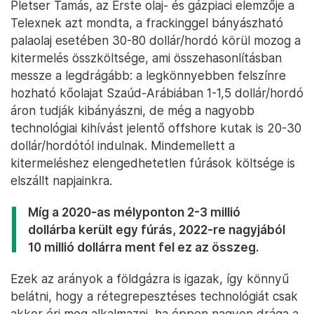
Ottfelejtett tábla Nyékpusztán – Fotó: Melegh Noémi Napsugár /
Telex
Pletser Tamás, az Erste olaj- és gázpiaci elemzője a
Telexnek azt mondta, a frackinggel bányászható
palaolaj esetében 30-80 dollár/hordó körül mozog a
kitermelés összköltsége, ami összehasonlításban
messze a legdrágább: a legkönnyebben felszínre
hozható kőolajat Szaúd-Arábiában 1-1,5 dollár/hordó
áron tudják kibányászni, de még a nagyobb