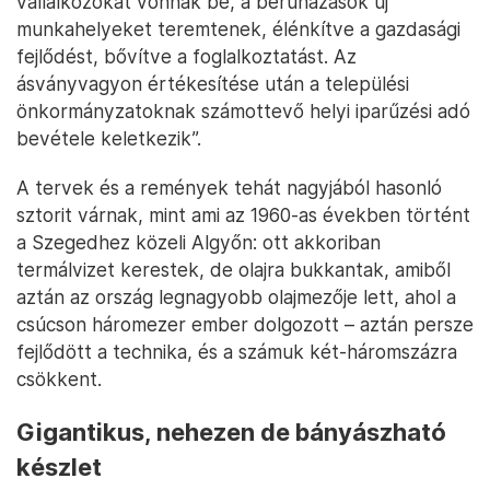
vállalkozókat vonnak be, a beruházások új
munkahelyeket teremtenek, élénkítve a gazdasági
fejlődést, bővítve a foglalkoztatást. Az
ásványvagyon értékesítése után a települési
önkormányzatoknak számottevő helyi iparűzési adó
bevétele keletkezik”.
A tervek és a remények tehát nagyjából hasonló
sztorit várnak, mint ami az 1960-as években történt
a Szegedhez közeli Algyőn: ott akkoriban
termálvizet kerestek, de olajra bukkantak, amiből
aztán az ország legnagyobb olajmezője lett, ahol a
csúcson háromezer ember dolgozott – aztán persze
fejlődött a technika, és a számuk két-háromszázra
csökkent.
Gigantikus, nehezen de bányászható
készlet