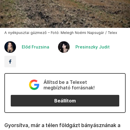
A nyékpusztai gázmező – Fotó: Melegh Noémi Napsugár / Telex
Előd Fruzsina
Presinszky Judit
Állítsd be a Telexet
megbízható forrásnak!
Beállítom
Gyorsítva, már a télen földgázt bányásznának a