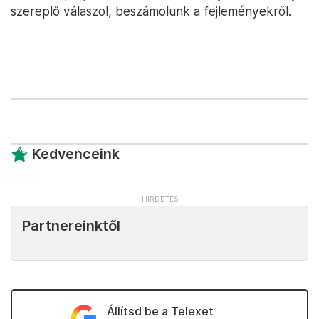
Fotó: Melegh Noémi Napsugár / Telex
A projekt környezeti vetületével kapcsolatban a
TIM-et is megkérdeztük, emellett érdeklődtünk
arról, hogyhogy nem az ismertebb, makói kincset
próbálják meg először felszínre hozni, miért nem a
Mol fogja végezni a feltárást, biztosan tartható-e a
2023 eleji dátum, és mennyibe fog kerülni
várhatóan a bányászat? Mivel a tárca közleménye
szerint azon is gondolkodnak, hogy a bányajáradék-
rendszeren keresztül ösztönözzék a
földgázkitermelést, arra is rákérdeztünk, vajon