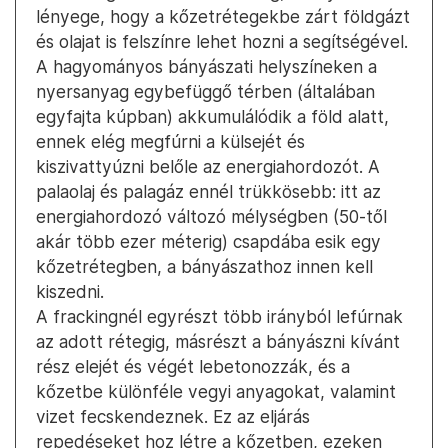
lényege, hogy a kőzetrétegekbe zárt földgázt
és olajat is felszínre lehet hozni a segítségével.
A hagyományos bányászati helyszíneken a
nyersanyag egybefüggő térben (általában
egyfajta kúpban) akkumulálódik a föld alatt,
ennek elég megfúrni a külsejét és
kiszivattyúzni belőle az energiahordozót. A
palaolaj és palagáz ennél trükkösebb: itt az
energiahordozó változó mélységben (50-től
akár több ezer méterig) csapdába esik egy
kőzetrétegben, a bányászathoz innen kell
kiszedni.
A frackingnél egyrészt több irányból lefúrnak
az adott rétegig, másrészt a bányászni kívánt
rész elejét és végét lebetonozzák, és a
kőzetbe különféle vegyi anyagokat, valamint
vizet fecskendeznek. Ez az eljárás
repedéseket hoz létre a kőzetben, ezeken