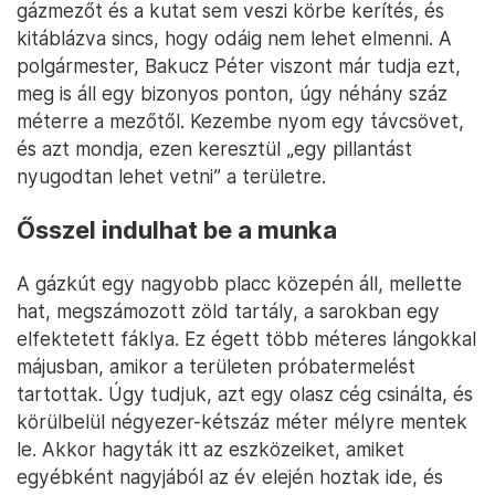
gázmezőt és a kutat sem veszi körbe kerítés, és
kitáblázva sincs, hogy odáig nem lehet elmenni. A
polgármester, Bakucz Péter viszont már tudja ezt,
meg is áll egy bizonyos ponton, úgy néhány száz
méterre a mezőtől. Kezembe nyom egy távcsövet,
és azt mondja, ezen keresztül „egy pillantást
nyugodtan lehet vetni” a területre.
Ősszel indulhat be a munka
A gázkút egy nagyobb placc közepén áll, mellette
hat, megszámozott zöld tartály, a sarokban egy
elfektetett fáklya. Ez égett több méteres lángokkal
májusban, amikor a területen próbatermelést
tartottak. Úgy tudjuk, azt egy olasz cég csinálta, és
körülbelül négyezer-kétszáz méter mélyre mentek
le. Akkor hagyták itt az eszközeiket, amiket
egyébként nagyjából az év elején hoztak ide, és