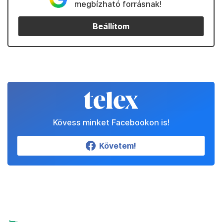
tervben van-e kedvezmény bevezetése a nem
hagyományos kitermelési technikák (így a fracking)
esetén. Az MVM CEEnergy-nél is érdeklődtünk a
Corvinus projekt részleteiről, amennyiben bármelyik
szereplő válaszol, beszámolunk a fejleményekről.
Kedvenceink
Partnereinktől