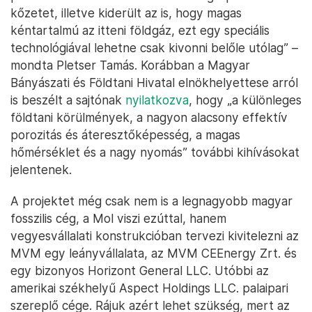
kérdéseket. Kezdjük rögtön azzal, hogy vajon tart-
e már ott a technológia, hogy befutható legyen a
magyar palagáz felszínre hozása? Az elmúlt
évtizedben volt fejlődés az iparágban, de az biztos,
hogy nem a legkönnyebben kibányászható
tartalékról van szó.
„Makónál nagy mélységben, 5-6 kilométer mélyen
fekszik a gáz, ráadásul a rétegrepesztéses
technológia homokpalára lett kifejlesztve, itt viszont
keményebb kőzetben található. A Mol legutóbbi
próbálkozásakor nem is sikerült megrepeszteni a
kőzetet, illetve kiderült az is, hogy magas
kéntartalmú az itteni földgáz, ezt egy speciális
technológiával lehetne csak kivonni belőle utólag” –
mondta Pletser Tamás. Korábban a Magyar
Bányászati és Földtani Hivatal elnökhelyettese arról
is beszélt a sajtónak
nyilatkozva
, hogy „a különleges
földtani körülmények, a nagyon alacsony effektív