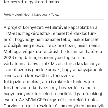
szempontból, hogy vajon elkészülnek-e a megfelelő
környezeti, geológiai hatástanulmányok a munka
megkezdése előtt.
A kiemelt beruházásoknak ugyanis pont az a
lényegük, hogy mentesülnek a normál esetben
érvényes műemléki, környezetvédelmi és helyi
építési szabályok alól, hogy gyorsabban futhasson
át egy-egy projekt a bürokratikus rendszeren. Így
aztán nehezebben akadnak el olyan, egyébként
fontos szempontok miatt, mint például a
természetre gyakorolt hatás.