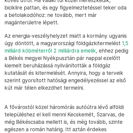
köves útról. Ha valaki túl közel merészkedik,
biciklire pattan, és egy figyelmeztetéssel teker oda
a betolakodóhoz: ne tovább, mert már
magánterületre lépett.
Az energia-veszélyhelyzet miatt a kormány ugyanis
úgy döntött, a magyarországi földgázkitermelést
1,5
milliárd köbméterről 2 milliárdra emelik
, ehhez pedig
a Békés megyei Nyékpusztán pár nappal ezelőtt
kiemelt beruházássá nyilvánították a földgáz
kutatását és kitermelését. Annyira, hogy a terveik
szerint gyorsított hatósági engedélyezéssel az első
kút már télen elkezdhet termelni.
A fővárostól közel háromórás autóútra lévő alföldi
településhez el kell menni Kecskemét, Szarvas, de
még Békéscsaba mellett is, és még tovább, szinte
egészen a román határig. Itt aztán érdekes