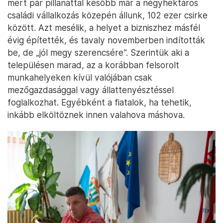
mert pár pillanattal később már a négyhektáros
családi vállalkozás közepén állunk, 102 ezer csirke
között. Azt mesélik, a helyet a bizniszhez másfél
évig építették, és tavaly novemberben indították
be, de „jól megy szerencsére”. Szerintük aki a
településen marad, az a korábban felsorolt
munkahelyeken kívül valójában csak
mezőgazdasággal vagy állattenyésztéssel
foglalkozhat. Egyébként a fiatalok, ha tehetik,
inkább elköltöznek innen valahova máshova.