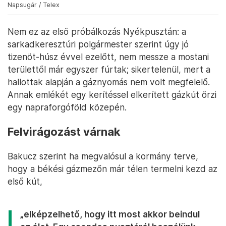
Napsugár / Telex
Nem ez az első próbálkozás Nyékpusztán: a
sarkadkeresztúri polgármester szerint úgy jó
tizenöt-húsz évvel ezelőtt, nem messze a mostani
területtől már egyszer fúrtak; sikertelenül, mert a
hallottak alapján a gáznyomás nem volt megfelelő.
Annak emlékét egy kerítéssel elkerített gázkút őrzi
egy napraforgóföld közepén.
Felvirágozást várnak
Bakucz szerint ha megvalósul a kormány terve,
hogy a békési gázmezőn már télen termelni kezd az
első kút,
„elképzelhető, hogy itt most akkor beindul