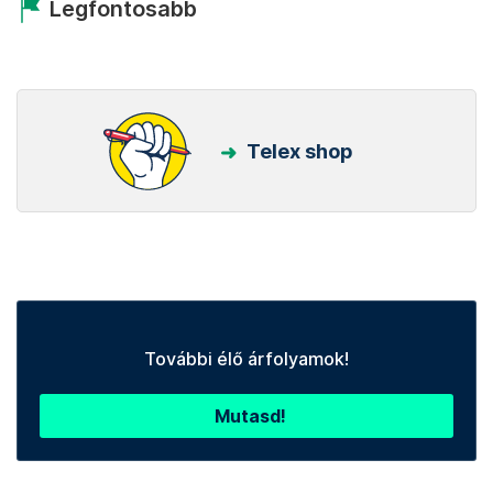
Állítsd be a Telexet
megbízható forrásnak!
Beállítom
Kövess minket Facebookon is!
Követem!