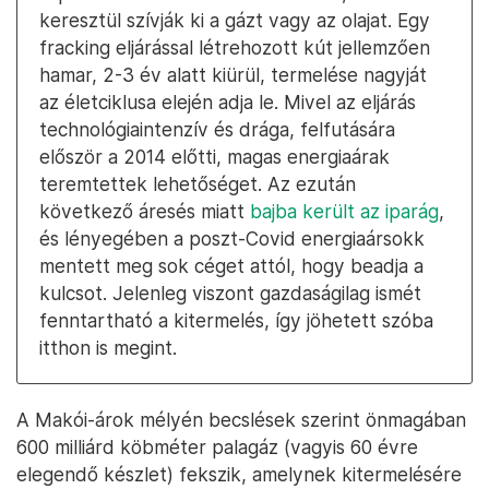
keresztül szívják ki a gázt vagy az olajat. Egy
fracking eljárással létrehozott kút jellemzően
hamar, 2-3 év alatt kiürül, termelése nagyját
az életciklusa elején adja le. Mivel az eljárás
technológiaintenzív és drága, felfutására
először a 2014 előtti, magas energiaárak
teremtettek lehetőséget. Az ezután
következő áresés miatt
bajba került az iparág
,
és lényegében a poszt-Covid energiaársokk
mentett meg sok céget attól, hogy beadja a
kulcsot. Jelenleg viszont gazdaságilag ismét
fenntartható a kitermelés, így jöhetett szóba
itthon is megint.
A Makói-árok mélyén becslések szerint önmagában
600 milliárd köbméter palagáz (vagyis 60 évre
elegendő készlet) fekszik, amelynek kitermelésére