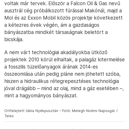
voltak már tervek. Először a Falcon Oil & Gas nevű
ausztrál cég próbálkozott fúrással Makónál, majd a
Mol és az Exxon Mobil közös projektje következett
a kétezres évek végén, ám a gazdaságos
bányászatba mindkét társaságnak beletört a
bicskája.
A nem várt technológiai akadályokba ütköző
projektek 2010 körül elhaltak, a palagáz kitermelése
a fosszilis tüzelőanyagok árának 2014-es
összeomlása után pedig pláne nem jöhetett szóba,
hiszen a hidraulikus rétegrepesztéses technológia
jóval drágább – mind az olaj, mind a gáz esetében –,
mint a hagyományos bányászat.