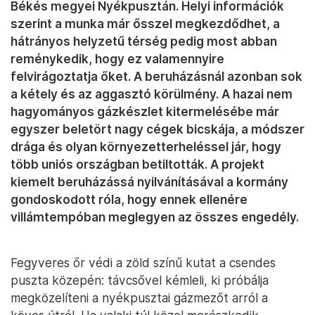
Békés megyei Nyékpusztán. Helyi információk
szerint a munka már ősszel megkezdődhet, a
hátrányos helyzetű térség pedig most abban
reménykedik, hogy ez valamennyire
felvirágoztatja őket. A beruházásnál azonban sok
a kétely és az aggasztó körülmény. A hazai nem
hagyományos gázkészlet kitermelésébe már
egyszer beletört nagy cégek bicskája, a módszer
drága és olyan környezetterheléssel jár, hogy
több uniós országban betiltották. A projekt
kiemelt beruházássá nyilvánításával a kormány
gondoskodott róla, hogy ennek ellenére
villámtempóban meglegyen az összes engedély.
Fegyveres őr védi a zöld színű kutat a csendes
puszta közepén: távcsővel kémleli, ki próbálja
megközelíteni a nyékpusztai gázmezőt arról a