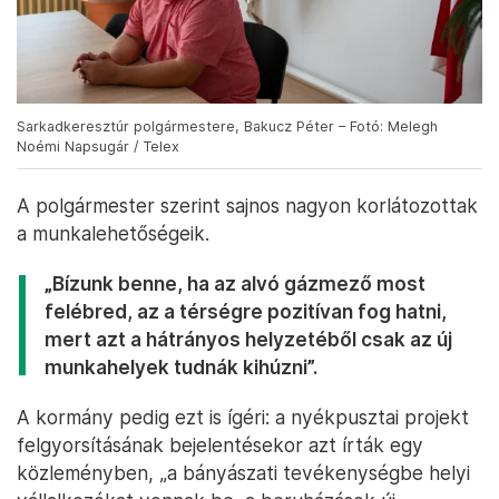
Sarkadkeresztúr polgármestere, Bakucz Péter – Fotó: Melegh
Noémi Napsugár / Telex
A polgármester szerint sajnos nagyon korlátozottak
a munkalehetőségeik.
„Bízunk benne, ha az alvó gázmező most
felébred, az a térségre pozitívan fog hatni,
mert azt a hátrányos helyzetéből csak az új
munkahelyek tudnák kihúzni”.
A kormány pedig ezt is ígéri: a nyékpusztai projekt
felgyorsításának bejelentésekor azt írták egy
közleményben, „a bányászati tevékenységbe helyi