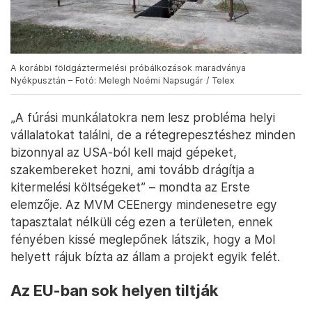
Ukrajnában próbálkoztak még a technikával az
orosz energiafüggőség csökkentése érdekében.)
A korábbi földgáztermelési próbálkozások maradványa
Nyékpusztán – Fotó: Melegh Noémi Napsugár / Telex
„A fúrási munkálatokra nem lesz probléma helyi