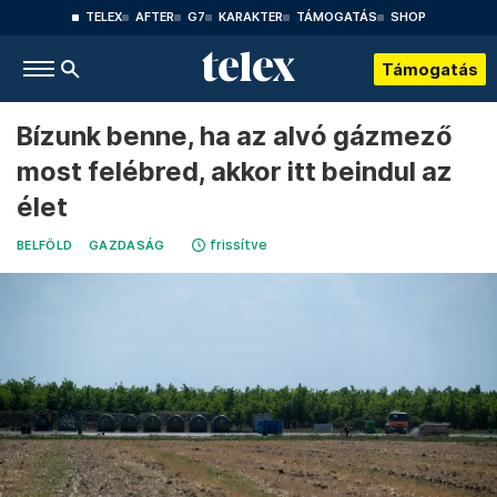
TELEX
AFTER
G7
KARAKTER
TÁMOGATÁS
SHOP
Támogatás
Bízunk benne, ha az alvó gázmező
most felébred, akkor itt beindul az
élet
frissítve
BELFÖLD
GAZDASÁG