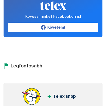
Kövess minket Facebookon is!
Követem!
Legfontosabb
Telex shop