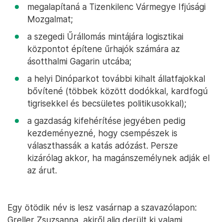
megalapítaná a Tizenkilenc Vármegye Ifjúsági
Mozgalmat;
a szegedi Űrállomás mintájára logisztikai
központot építene űrhajók számára az
ásotthalmi Gagarin utcába;
a helyi Dinóparkot további kihalt állatfajokkal
bővítené (többek között dodókkal, kardfogú
tigrisekkel és becsületes politikusokkal);
a gazdaság kifehérítése jegyében pedig
kezdeményezné, hogy csempészek is
választhassák a katás adózást. Persze
kizárólag akkor, ha magánszemélynek adják el
az árut.
Egy ötödik név is lesz vasárnap a szavazólapon:
Greller Zsuzsanna, akiről alig derült ki valami