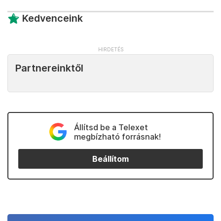
Kedvenceink
Partnereinktől
Állítsd be a Telexet
megbízható forrásnak!
Beállítom