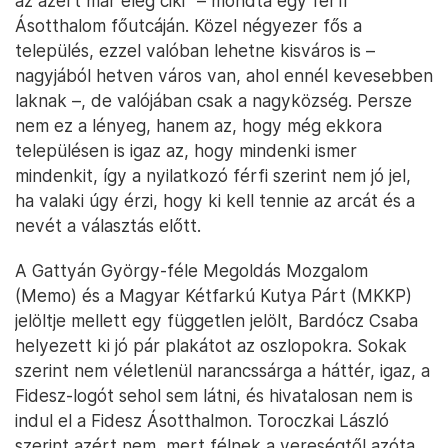
az azért már elég ciki” – mondta egy férfi
Ásotthalom főutcáján. Közel négyezer fős a
település, ezzel valóban lehetne kisváros is –
nagyjából hetven város van, ahol ennél kevesebben
laknak –, de valójában csak a nagyközség. Persze
nem ez a lényeg, hanem az, hogy még ekkora
településen is igaz az, hogy mindenki ismer
mindenkit, így a nyilatkozó férfi szerint nem jó jel,
ha valaki úgy érzi, hogy ki kell tennie az arcát és a
nevét a választás előtt.
A Gattyán György-féle Megoldás Mozgalom
(Memo) és a Magyar Kétfarkú Kutya Párt (MKKP)
jelöltje mellett egy független jelölt, Bardócz Csaba
helyezett ki jó pár plakátot az oszlopokra. Sokak
szerint nem véletlenül narancssárga a háttér, igaz, a
Fidesz-logót sehol sem látni, és hivatalosan nem is
indul el a Fidesz Ásotthalmon. Toroczkai László
szerint azért nem, mert félnek a vereségtől azóta,