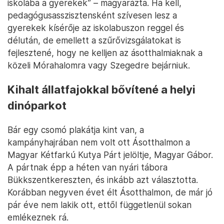
iskolába a gyerekek” – magyarázta. Ha kell,
pedagógusasszisztensként szívesen lesz a
gyerekek kísérője az iskolabuszon reggel és
délután, de emellett a szűrővizsgálatokat is
fejlesztené, hogy ne kelljen az ásotthalmiaknak a
közeli Mórahalomra vagy Szegedre bejárniuk.
Kihalt állatfajokkal bővítené a helyi
dinóparkot
Bár egy csomó plakátja kint van, a
kampányhajrában nem volt ott Ásotthalmon a
Magyar Kétfarkú Kutya Párt jelöltje, Magyar Gábor.
A pártnak épp a héten van nyári tábora
Bükkszentkereszten, és inkább azt választotta.
Korábban negyven évet élt Ásotthalmon, de már jó
pár éve nem lakik ott, ettől függetlenül sokan
emlékeznek rá.