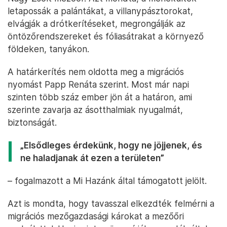
letapossák a palántákat, a villanypásztorokat,
elvágják a drótkerítéseket, megrongálják az
öntözőrendszereket és fóliasátrakat a környező
földeken, tanyákon.
A határkerítés nem oldotta meg a migrációs
nyomást Papp Renáta szerint. Most már napi
szinten több száz ember jön át a határon, ami
szerinte zavarja az ásotthalmiak nyugalmát,
biztonságát.
„Elsődleges érdekünk, hogy ne jöjjenek, és
ne haladjanak át ezen a területen”
– fogalmazott a Mi Hazánk által támogatott jelölt.
Azt is mondta, hogy tavasszal elkezdték felmérni a
migrációs mezőgazdasági károkat a mezőőri