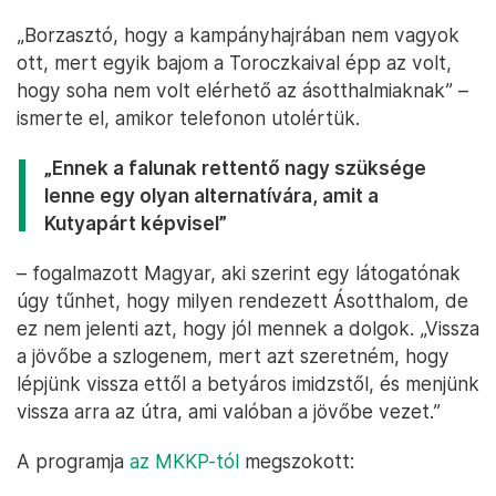
„Borzasztó, hogy a kampányhajrában nem vagyok
ott, mert egyik bajom a Toroczkaival épp az volt,
hogy soha nem volt elérhető az ásotthalmiaknak” –
ismerte el, amikor telefonon utolértük.
„Ennek a falunak rettentő nagy szüksége
lenne egy olyan alternatívára, amit a
Kutyapárt képvisel”
– fogalmazott Magyar, aki szerint egy látogatónak
úgy tűnhet, hogy milyen rendezett Ásotthalom, de
ez nem jelenti azt, hogy jól mennek a dolgok. „Vissza
a jövőbe a szlogenem, mert azt szeretném, hogy
lépjünk vissza ettől a betyáros imidzstől, és menjünk
vissza arra az útra, ami valóban a jövőbe vezet.”
A programja
az MKKP-tól
megszokott: