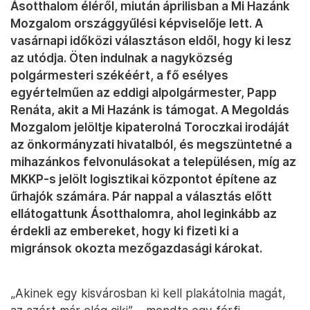
Ásotthalom éléről, miután áprilisban a Mi Hazánk
Mozgalom országgyűlési képviselője lett. A
vasárnapi időközi választáson eldől, hogy ki lesz
az utódja. Öten indulnak a nagyközség
polgármesteri székéért, a fő esélyes
egyértelműen az eddigi alpolgármester, Papp
Renáta, akit a Mi Hazánk is támogat. A Megoldás
Mozgalom jelöltje kipaterolná Toroczkai irodáját
az önkormányzati hivatalból, és megszüntetné a
mihazánkos felvonulásokat a településen, míg az
MKKP-s jelölt logisztikai központot építene az
űrhajók számára. Pár nappal a választás előtt
ellátogattunk Ásotthalomra, ahol leginkább az
érdekli az embereket, hogy ki fizeti ki a
migránsok okozta mezőgazdasági károkat.
„Akinek egy kisvárosban ki kell plakátolnia magát,