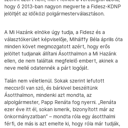
hogy ő 2013-ban nagyon megverte a Fidesz-KDNP
jelöltjét az időközi polgármesterválasztáson.
A Mi Hazánk elnöke úgy tudja, a Fidesz és a
választókerület képviselője, Mihálffy Béla április óta
minden követ megmozgatott azért, hogy erős
jelöltet tudjanak állítani Ásotthalmon a Mi Hazánk
ellen, de nem találtak megfelelő embert, akinek a
neve mellé odatennék a párt logóját.
Talán nem véletlenül. Sokak szerint lefutott
meccsről van szó, és bárkivel beszéltünk
Ásotthalmon, mindenki azt mondta, az
alpolgármester, Papp Renáta fog nyerni. „Renáta
ezer éve itt él, sokan ismerik, bizonyított már az
önkormányzatban” – mondta róla egy ásotthalmi
férfi, de más is azt emelte ki, hogy róla már tudják,