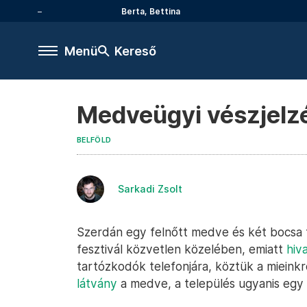
Berta, Bettina
Menü
Kereső
Medveügyi vészjelzés
BELFÖLD
Sarkadi Zsolt
Szerdán egy felnőtt medve és két bocsa t
fesztivál közvetlen közelében, emiatt
hiv
tartózkodók telefonjára, köztük a miein
látvány
a medve, a település ugyanis egy ö