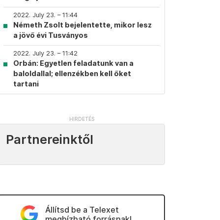
2022. July 23. – 11:44
Németh Zsolt bejelentette, mikor lesz
a jövő évi Tusványos
2022. July 23. – 11:42
Orbán: Egyetlen feladatunk van a
baloldallal; ellenzékben kell őket
tartani
Partnereinktől
Állítsd be a Telexet
megbízható forrásnak!