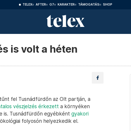
TELEX
AFTER
G7
KARAKTER
TÁMOGATÁS
SHOP
 is volt a héten
űnt fel Tusnádfürdőn az Olt partján, a
atalos vészjelzés érkezett
a környéken
kre is. Tusnádfürdőn egyébként
gyakori
kológiai folyosón helyezkedik el.