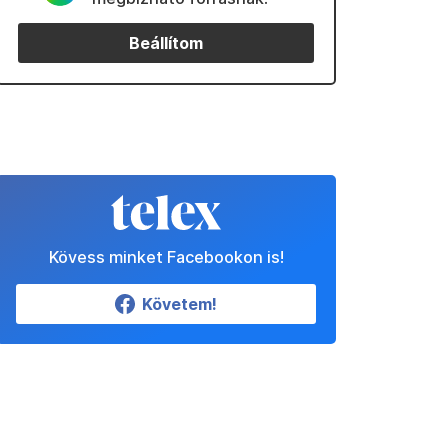
Beállítom
Kövess minket Facebookon is!
Követem!