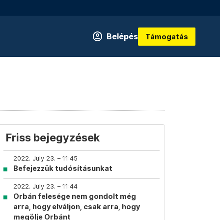
Belépés
Támogatás
Friss bejegyzések
2022. July 23. – 11:45
Befejezzük tudósításunkat
2022. July 23. – 11:44
Orbán felesége nem gondolt még
arra, hogy elváljon, csak arra, hogy
megölje Orbánt