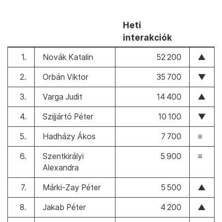
Heti
interakciók
1.
Novák Katalin
52 200
▲
2.
Orbán Viktor
35 700
▼
3.
Varga Judit
14 400
▲
4.
Szijjártó Péter
10 100
▼
5.
Hadházy Ákos
7 700
≡
6.
Szentkirályi
5 900
≡
Alexandra
7.
Márki-Zay Péter
5 500
▲
8.
Jakab Péter
4 200
▲