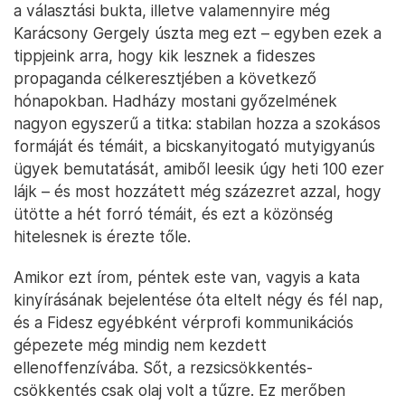
a választási bukta, illetve valamennyire még
Karácsony Gergely úszta meg ezt – egyben ezek a
tippjeink arra, hogy kik lesznek a fideszes
propaganda célkeresztjében a következő
hónapokban. Hadházy mostani győzelmének
nagyon egyszerű a titka: stabilan hozza a szokásos
formáját és témáit, a bicskanyitogató mutyigyanús
ügyek bemutatását, amiből leesik úgy heti 100 ezer
lájk – és most hozzátett még százezret azzal, hogy
ütötte a hét forró témáit, és ezt a közönség
hitelesnek is érezte tőle.
Amikor ezt írom, péntek este van, vagyis a kata
kinyírásának bejelentése óta eltelt négy és fél nap,
és a Fidesz egyébként vérprofi kommunikációs
gépezete még mindig nem kezdett
ellenoffenzívába. Sőt, a rezsicsökkentés-
csökkentés csak olaj volt a tűzre. Ez merőben