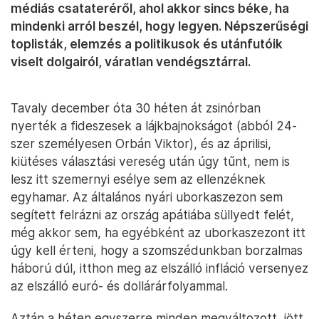
médiás csatateréről, ahol akkor sincs béke, ha
mindenki arról beszél, hogy legyen. Népszerűségi
toplisták, elemzés a politikusok és utánfutóik
viselt dolgairól, váratlan vendégsztárral.
Tavaly december óta 30 héten át zsinórban
nyerték a fideszesek a lájkbajnokságot (abból 24-
szer személyesen Orbán Viktor), és az áprilisi,
kiütéses választási vereség után úgy tűnt, nem is
lesz itt szemernyi esélye sem az ellenzéknek
egyhamar. Az általános nyári uborkaszezon sem
segített felrázni az ország apátiába süllyedt felét,
még akkor sem, ha egyébként az uborkaszezont itt
úgy kell érteni, hogy a szomszédunkban borzalmas
háború dúl, itthon meg az elszálló infláció versenyez
az elszálló euró- és dollárárfolyammal.
Aztán a héten egyszerre minden megváltozott, jött