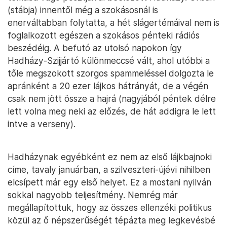
(stábja) innentől még a szokásosnál is
enerváltabban folytatta, a hét slágertémáival nem is
foglalkozott egészen a szokásos pénteki rádiós
beszédéig. A befutó az utolsó napokon így
Hadházy-Szijjártó különmeccsé vált, ahol utóbbi a
tőle megszokott szorgos spammeléssel dolgozta le
apránként a 20 ezer lájkos hátrányát, de a végén
csak nem jött össze a hajrá (nagyjából péntek délre
lett volna meg neki az előzés, de hát addigra le lett
intve a verseny).
Hadházynak egyébként ez nem az első lájkbajnoki
címe, tavaly januárban, a szilveszteri-újévi nihilben
elcsípett már egy első helyet. Ez a mostani nyilván
sokkal nagyobb teljesítmény. Nemrég már
megállapítottuk, hogy az összes ellenzéki politikus
közül az ő népszerűségét tépázta meg legkevésbé