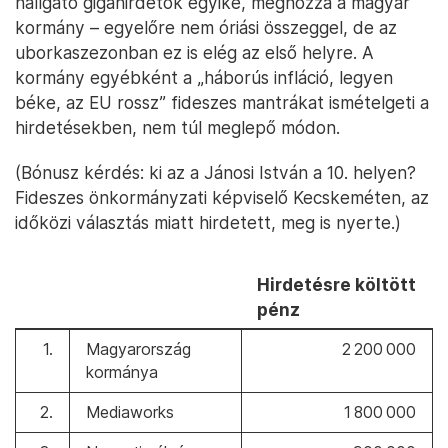
hallgató gigahirdetők egyike, méghozzá a magyar
kormány – egyelőre nem óriási összeggel, de az
uborkaszezonban ez is elég az első helyre. A
kormány egyébként a „háborús infláció, legyen
béke, az EU rossz” fideszes mantrákat ismételgeti a
hirdetésekben, nem túl meglepő módon.
(Bónusz kérdés: ki az a Jánosi István a 10. helyen?
Fideszes önkormányzati képviselő Kecskeméten, az
időközi választás miatt hirdetett, meg is nyerte.)
Hirdetésre költött
pénz
1.
Magyarország
2 200 000
kormánya
2.
Mediaworks
1 800 000