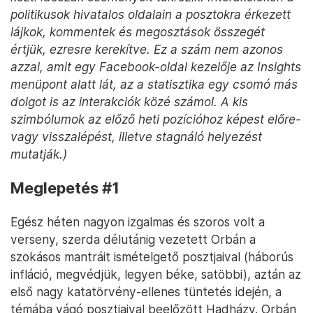
politikusok hivatalos oldalain a posztokra érkezett
lájkok, kommentek és megosztások összegét
értjük, ezresre kerekítve. Ez a szám nem azonos
azzal, amit egy Facebook-oldal kezelője az Insights
menüpont alatt lát, az a statisztika egy csomó más
dolgot is az interakciók közé számol. A kis
szimbólumok az előző heti pozícióhoz képest előre-
vagy visszalépést, illetve stagnáló helyezést
mutatják.)
Meglepetés #1
Egész héten nagyon izgalmas és szoros volt a
verseny, szerda délutánig vezetett Orbán a
szokásos mantráit ismételgető posztjaival (háborús
infláció, megvédjük, legyen béke, satöbbi), aztán az
első nagy katatörvény-ellenes tüntetés idején, a
témába vágó posztjaival beelőzött Hadházy. Orbán