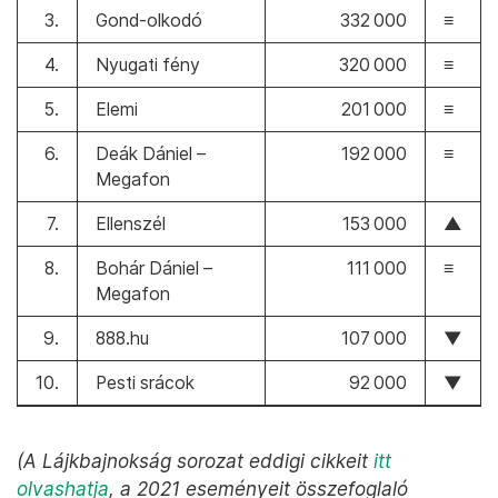
3.
Gond-olkodó
332 000
≡
4.
Nyugati fény
320 000
≡
5.
Elemi
201 000
≡
6.
Deák Dániel –
192 000
≡
Megafon
7.
Ellenszél
153 000
▲
8.
Bohár Dániel –
111 000
≡
Megafon
9.
888.hu
107 000
▼
10.
Pesti srácok
92 000
▼
(A Lájkbajnokság sorozat eddigi cikkeit
itt
olvashatja
, a 2021 eseményeit összefoglaló