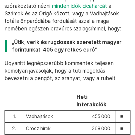
szórakoztató nézni
minden idők cicaharcát
a
Számok és az Origó között, vagy a Vadhajtások
totális önparódiába fordulását azzal a maga
nemében egészen bravúros szalagcímmel, hogy:
„Ütik, verik és rugdossák szeretett magyar
forintunkat: 405 egy retkes euró”
Ugyanitt legnépszerűbb kommentek teljesen
komolyan javasolják, hogy a tuti megoldás
bevezetni a pengőt, az aranyat, vagy a rubelt.
Heti
interakciók
1.
Vadhajtások
455 000
≡
2.
Orosz hírek
368 000
≡