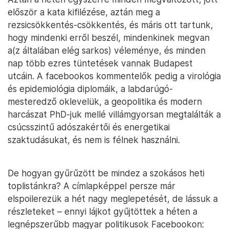
először a kata kifilézése, aztán meg a
rezsicsökkentés-csökkentés, és máris ott tartunk,
hogy mindenki erről beszél, mindenkinek megvan
a(z általában elég sarkos) véleménye, és minden
nap több ezres tüntetések vannak Budapest
utcáin. A facebookos kommentelők pedig a virológia
és epidemiológia diplomáik, a labdarúgó-
mesteredző oklevelük, a geopolitika és modern
harcászat PhD-juk mellé villámgyorsan megtalálták a
csúcsszintű adószakértői és energetikai
szaktudásukat, és nem is félnek használni.
De hogyan gyűrűzött be mindez a szokásos heti
toplistánkra? A címlapképpel persze már
elspoilerezük a hét nagy meglepetését, de lássuk a
részleteket – ennyi lájkot gyűjtöttek a héten a
legnépszerűbb magyar politikusok Facebookon: