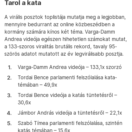
Tarol a kata
A virális posztok toplistája mutatja meg a legjobban,
mennyire bedurrant az online közbeszédben a
kormány számára kínos két téma. Varga-Damm
Andrea videója egészen hihetetlen számokat mutat,
a 133-szoros viralitás brutális rekord, tavaly 95-
szörös adatot mutatott az év legvirálisabb posztja.
Varga-Damm Andrea videója – 133,1x szorzó
Tordai Bence parlamenti felszólalása kata-
témában – 49,9x
Tordai Bence videója a katás tüntetésről –
30,6x
Jámbor András videója a tüntetésről – 22,1x
Szabó Tímea parlamenti felszólalása, szintén
katás témában – 15,6x