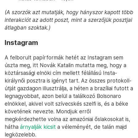
(A szorzók azt mutatják, hogy hányszor kapott több
interakciót az adott poszt, mint a szerzőjük posztjai
átlagban szoktak.)
Instagram
A felborult papírformák hetét az Instagram sem
úszta meg, itt Novák Katalin mutatta meg, hogy a
köztársasági elnöki cím mellett félállású Insta-
királynői posztra is igényt tart. Az összes protokoll-
útját gazdagon illusztrálja, a héten a brazíliai futott a
legnagyobbat, azon belül a találkozó Bolsonaro
elnökkel, akivel volt szívecskés szelfi is, és a béke
követének nevezte. Mondjuk erről
megkérdezhette volna az amazóniai őslakosokat is,
hátha
árnyalják kicsit
a véleményét, de talán majd
legközelebb.