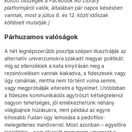
költött összegek a Facebook Ad Library
platformjáról valók, általában pár napos késésben
vannak, most a július 6. és 12. közti időszak
költéseit mutatják.)
Párhuzamos valóságok
A hét legnépszerűbb posztjai szépen illusztrálják az
alternatív univerzumokra szakadt magyar politikát:
míg az ellenzékiek a kata kinyírásán meg a
rezsinövelésen vannak kiakadva, a fideszesek vagy
úgy csinálnak, mintha nem történt volna semmi,
vagy megpróbálják elterelni a figyelmet. Utóbbiban
a fideszes kommunikációs agytröszt kétségtelenül
nagyon tehetséges, jól emlékezhetünk néhány
világbajnok húzásukra, mint például az egyre
kínosabb Fudan-ügy lemosása a pedofilos-
melegellenes manőverrel. Most azonban – egyelőre