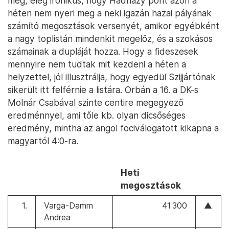
meg, elég ironikus, hogy Hadházy pont azon a
héten nem nyeri meg a neki igazán hazai pályának
számító megosztások versenyét, amikor egyébként
a nagy toplistán mindenkit megelőz, és a szokásos
számainak a dupláját hozza. Hogy a fideszesek
mennyire nem tudtak mit kezdeni a héten a
helyzettel, jól illusztrálja, hogy egyedül Szijjártónak
sikerült itt felférnie a listára. Orbán a 16. a DK-s
Molnár Csabával szinte centire megegyező
eredménnyel, ami tőle kb. olyan dicsőséges
eredmény, mintha az angol fociválogatott kikapna a
magyartól 4:0-ra.
Heti
megosztások
1.
Varga-Damm
41 300
▲
Andrea