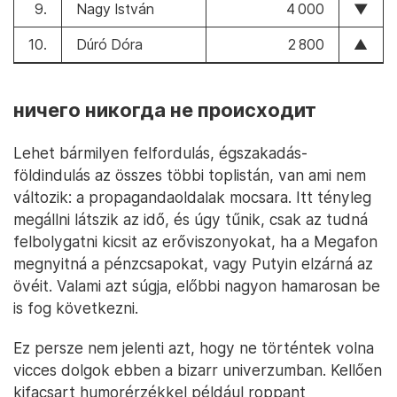
9.
Nagy István
4 000
▼
10.
Dúró Dóra
2 800
▲
ничего никогда не происходит
Lehet bármilyen felfordulás, égszakadás-
földindulás az összes többi toplistán, van ami nem
változik: a propagandaoldalak mocsara. Itt tényleg
megállni látszik az idő, és úgy tűnik, csak az tudná
felbolygatni kicsit az erőviszonyokat, ha a Megafon
megnyitná a pénzcsapokat, vagy Putyin elzárná az
övéit. Valami azt súgja, előbbi nagyon hamarosan be
is fog következni.
Ez persze nem jelenti azt, hogy ne történtek volna
vicces dolgok ebben a bizarr univerzumban. Kellően
kifacsart humorérzékkel például roppant