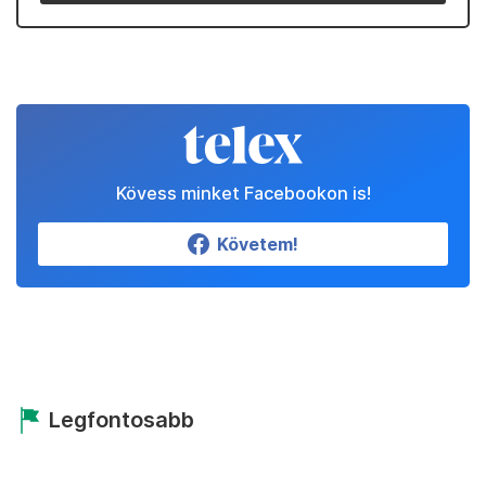
Kövess minket Facebookon is!
Követem!
Legfontosabb