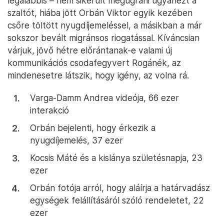
legalábbis – nem sikerült megugrani ugyanezt a
szaltót, hiába jött Orbán Viktor egyik kezében
csőre töltött nyugdíjemeléssel, a másikban a már
sokszor bevált migránsos riogatással. Kíváncsian
várjuk, jövő hétre előrántanak-e valami új
kommunikációs csodafegyvert Rogánék, az
mindenesetre látszik, hogy igény, az volna rá.
Varga-Damm Andrea videója, 66 ezer
interakció
Orbán bejelenti, hogy érkezik a
nyugdíjemelés, 37 ezer
Kocsis Máté és a kislánya születésnapja, 23
ezer
Orbán fotója arról, hogy aláírja a határvadász
egységek felállításáról szóló rendeletet, 22
ezer