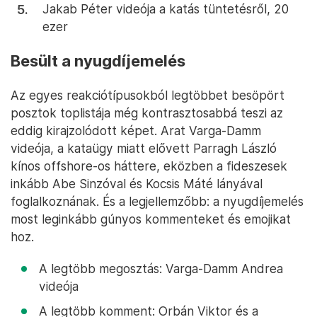
Jakab Péter videója a katás tüntetésről, 20
ezer
Besült a nyugdíjemelés
Az egyes reakciótípusokból legtöbbet besöpört
posztok toplistája még kontrasztosabbá teszi az
eddig kirajzolódott képet. Arat Varga-Damm
videója, a kataügy miatt elővett Parragh László
kínos offshore-os háttere, eközben a fideszesek
inkább Abe Sinzóval és Kocsis Máté lányával
foglalkoznának. És a legjellemzőbb: a nyugdíjemelés
most leginkább gúnyos kommenteket és emojikat
hoz.
A legtöbb megosztás: Varga-Damm Andrea
videója
A legtöbb komment: Orbán Viktor és a