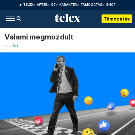
TELEX
AFTER
G7
KARAKTER
TÁMOGATÁS
SHOP
Támogatás
Valami megmozdult
BELFÖLD