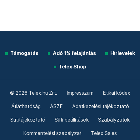
Támogatás
Adó 1% felajánlás
Hírlevelek
Telex Shop
© 2026 Telex.hu Zrt.
Impresszum
Etikai kódex
Átláthatóság
ÁSZF
Adatkezelési tájékoztató
Sütitájékoztató
Süti beállítások
Szabályzatok
Kommentelési szabályzat
Telex Sales