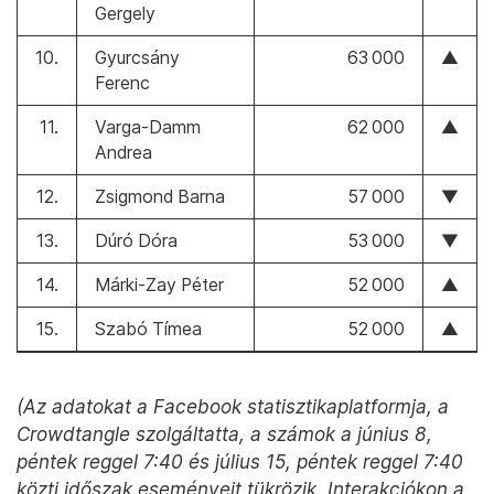
Gergely
10.
Gyurcsány
63 000
▲
Ferenc
11.
Varga-Damm
62 000
▲
Andrea
12.
Zsigmond Barna
57 000
▼
13.
Dúró Dóra
53 000
▼
14.
Márki-Zay Péter
52 000
▲
15.
Szabó Tímea
52 000
▲
(Az adatokat a Facebook statisztikaplatformja, a
Crowdtangle szolgáltatta, a számok a június 8,
péntek reggel 7:40 és július 15, péntek reggel 7:40
közti időszak eseményeit tükrözik. Interakciókon a