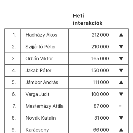
Heti
interakciók
1.
Hadházy Ákos
212 000
▲
2.
Szijjártó Péter
210 000
▼
3.
Orbán Viktor
165 000
▼
4.
Jakab Péter
150 000
▼
5.
Jámbor András
111 000
▲
6.
Varga Judit
100 000
▼
7.
Mesterházy Attila
87 000
≡
8.
Novák Katalin
81 000
▼
9.
Karácsony
66 000
▲