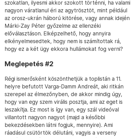
szokatlan, ilyesmi akkor szokott történni, ha valami
nagyon váratlanul éri az agytrösztöt, mint például
az orosz-ukrán háború kitörése, vagy annak idején
Márki-Zay Péter győzelme az ellenzéki
előválasztáson. Elképzelhető, hogy annyira
elkényelmesedtek, hogy nem is számítottak rá,
hogy ez a két ügy ekkora hullámokat fog verni?
Meglepetés #2
Régi ismerősként köszönthetjük a toplistán a 11.
helyre befutott Varga-Damm Andreát, aki ritkán
szerepel az élmezőnyben, de akkor mindig úgy,
hogy van egy szem virális posztja, ami az eget is
leszakítja. Ez most is így van, egy szál videóval
villantott nagyon nagyot (majd a későbbi
bekezdésekben látni fogjuk, mennyire). Ami
ráadásul csütörtök délutáni, vagyis a verseny