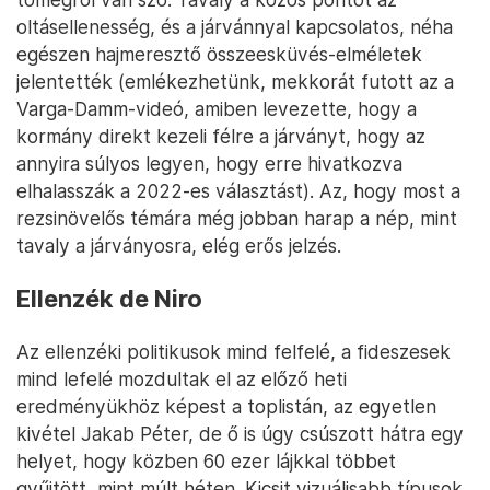
oltásellenesség, és a járvánnyal kapcsolatos, néha
egészen hajmeresztő összeesküvés-elméletek
jelentették (emlékezhetünk, mekkorát futott az a
Varga-Damm-videó, amiben levezette, hogy a
kormány direkt kezeli félre a járványt, hogy az
annyira súlyos legyen, hogy erre hivatkozva
elhalasszák a 2022-es választást). Az, hogy most a
rezsinövelős témára még jobban harap a nép, mint
tavaly a járványosra, elég erős jelzés.
Ellenzék de Niro
Az ellenzéki politikusok mind felfelé, a fideszesek
mind lefelé mozdultak el az előző heti
eredményükhöz képest a toplistán, az egyetlen
kivétel Jakab Péter, de ő is úgy csúszott hátra egy
helyet, hogy közben 60 ezer lájkkal többet
gyűjtött, mint múlt héten. Kicsit vizuálisabb típusok,