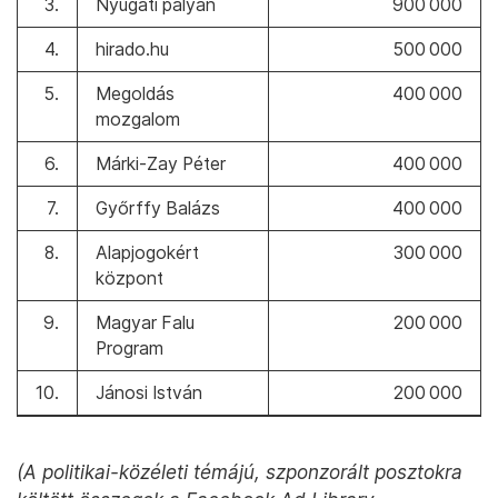
3.
Nyugati pályán
900 000
4.
hirado.hu
500 000
5.
Megoldás
400 000
mozgalom
6.
Márki-Zay Péter
400 000
7.
Győrffy Balázs
400 000
8.
Alapjogokért
300 000
központ
9.
Magyar Falu
200 000
Program
10.
Jánosi István
200 000
(A politikai-közéleti témájú, szponzorált posztokra