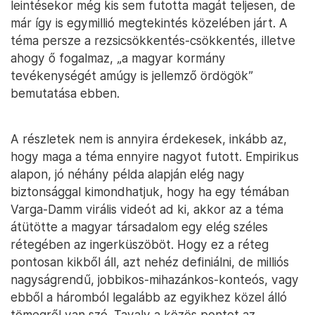
leintésekor még kis sem futotta magát teljesen, de
már így is egymillió megtekintés közelében járt. A
téma persze a rezsicsökkentés-csökkentés, illetve
ahogy ő fogalmaz, „a magyar kormány
tevékenységét amúgy is jellemző ördögök”
bemutatása ebben.
A részletek nem is annyira érdekesek, inkább az,
hogy maga a téma ennyire nagyot futott. Empirikus
alapon, jó néhány példa alapján elég nagy
biztonsággal kimondhatjuk, hogy ha egy témában
Varga-Damm virális videót ad ki, akkor az a téma
átütötte a magyar társadalom egy elég széles
rétegében az ingerküszöböt. Hogy ez a réteg
pontosan kikből áll, azt nehéz definiálni, de milliós
nagyságrendű, jobbikos-mihazánkos-konteós, vagy
ebből a háromból legalább az egyikhez közel álló
tömegről van szó. Tavaly a közös pontot az