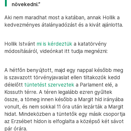
növekedni.”
Aki nem maradhat most a katában, annak Hollik a
kedvezményes átalányadózást és a kivát ajánlotta.
Hollik Istvánt
mi is kérdeztük
a katatörvény
módosításáról, videónkat itt tudja megnézni:
A hétfőn benyújtott, majd egy nappal később meg
is szavazott törvényjavaslat ellen tiltakozók kedd
délelőtt
tüntetést szerveztek
a Parlament elé, a
Kossuth térre. A téren legalább ezren gyűltek
össze, a tömeg innen később a Margit híd irányába
vonult, és nem sokkal 11 óra után lezárták a Margit
hidat. Mindeközben a tüntetők egy másik csoportja
az Erzsébet hídon is elfoglalta a középső két sávot
pár órára.