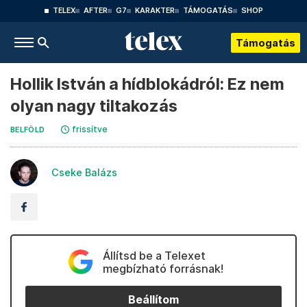
TELEX
AFTER
G7
KARAKTER
TÁMOGATÁS
SHOP
Támogatás
Hollik István a hídblokádról: Ez nem
olyan nagy tiltakozás
frissítve
BELFÖLD
Cseke Balázs
Állítsd be a Telexet
megbízható forrásnak!
Beállítom