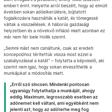
embert érint. Helyette arról beszélt, hogy az elmúlt
években sokan adóelkerülésre, bújtatott
foglalkozásra használták a katát, és tömegessé
váltak a visszaélések. A háborús gazdasági
helyzetben és a növekvő infláció miatt azonban ez
már nem fér bele Hollik szerint.
„Semmi mást nem csináltunk, csak az eredeti
koncepcióhoz térítettük vissza most ezzel a
szabályozással a katát” – folytatta a képviselő, aki
szerint nem igaz, hogy sokan elveszíthetik a
munkájukat a módosítás miatt.
„Erről szó sincsen. Mindenki pontosan
ugyanúgy folytathatja a munkáját, ahogy
eddig. Maximum, legrosszabb esetben az
adónemet kell váltani, ami egyébként nem
jelenti azt, hogy az adóterhe meg fog