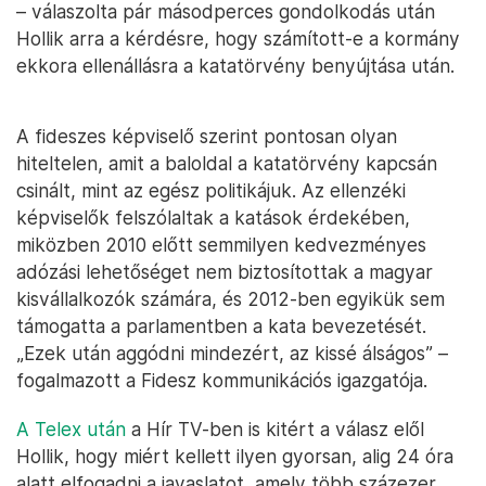
– válaszolta pár másodperces gondolkodás után
Hollik arra a kérdésre, hogy számított-e a kormány
ekkora ellenállásra a katatörvény benyújtása után.
A fideszes képviselő szerint pontosan olyan
hiteltelen, amit a baloldal a katatörvény kapcsán
csinált, mint az egész politikájuk. Az ellenzéki
képviselők felszólaltak a katások érdekében,
miközben 2010 előtt semmilyen kedvezményes
adózási lehetőséget nem biztosítottak a magyar
kisvállalkozók számára, és 2012-ben egyikük sem
támogatta a parlamentben a kata bevezetését.
„Ezek után aggódni mindezért, az kissé álságos” –
fogalmazott a Fidesz kommunikációs igazgatója.
A Telex után
a Hír TV-ben is kitért a válasz elől
Hollik, hogy miért kellett ilyen gyorsan, alig 24 óra
alatt elfogadni a javaslatot, amely több százezer