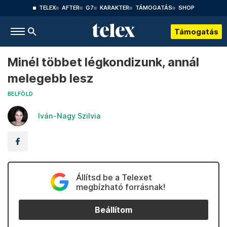
TELEX
AFTER
G7
KARAKTER
TÁMOGATÁS
SHOP
Támogatás
Minél többet légkondizunk, annál
melegebb lesz
BELFÖLD
Iván-Nagy Szilvia
Állítsd be a Telexet
megbízható forrásnak!
Beállítom