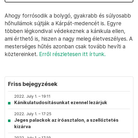
Ahogy forrósodik a bolygó, gyakrabb és súlyosabb
hőhullámok sújtják a Kárpát-medencét is. Egyre
többen légkondival védekeznek a kánikula ellen,
ami érthető is, hiszen a nagy meleg életveszélyes. A
mesterséges hűtés azonban csak tovább hevíti a
köztereinket.
Erről részletesen itt írtunk.
Friss bejegyzések
2022. July 1. – 19:11
Kánikulatudosításunkat ezennel lezárjuk
2022. July 1. – 17:25
Jeges palackok az íróasztalon, a szellőztetés
kizárva
2022. July 1. – 17:19