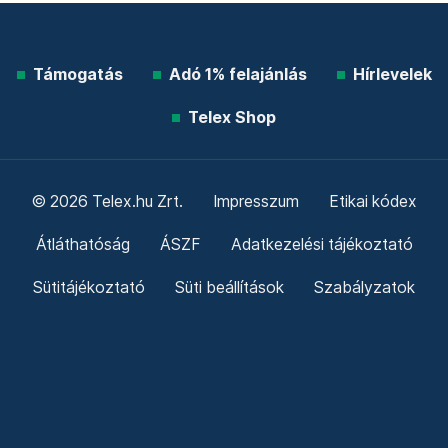
Támogatás
Adó 1% felajánlás
Hírlevelek
Telex Shop
© 2026 Telex.hu Zrt.
Impresszum
Etikai kódex
Átláthatóság
ÁSZF
Adatkezelési tájékoztató
Sütitájékoztató
Süti beállítások
Szabályzatok
Kommentelési szabályzat
Telex Sales