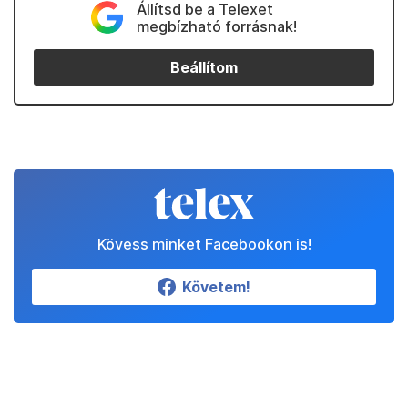
Állítsd be a Telexet
megbízható forrásnak!
Beállítom
Kövess minket Facebookon is!
Követem!