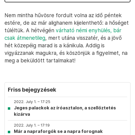
Nem mintha hűvösre fordult volna az idő péntek
estére, de az már alighanem kijelenthető: a hőséget
túléltük. A hétvégén
várható némi enyhülés, bár
csak átmenetileg
, mert utána visszatér, és a jövő
hét közepéig marad is a kánikula. Addig is
vigyázzanak magukra, és köszönjük a figyelmet, na
meg a beküldött tartalmakat!
Friss bejegyzések
2022. July 1. – 17:25
Jeges palackok az íróasztalon, a szellőztetés
kizárva
2022. July 1. – 17:19
Már a napraforgók se a napra forognak