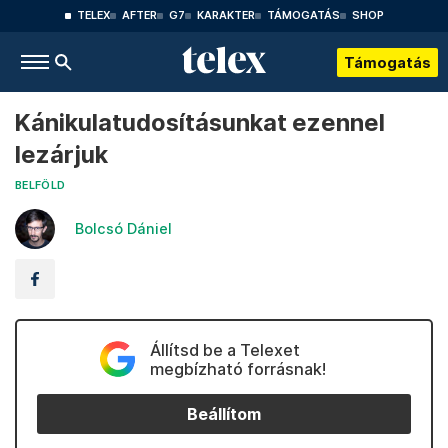
TELEX
AFTER
G7
KARAKTER
TÁMOGATÁS
SHOP
Támogatás
Kánikulatudosításunkat ezennel
lezárjuk
BELFÖLD
Bolcsó Dániel
Állítsd be a Telexet
megbízható forrásnak!
Beállítom