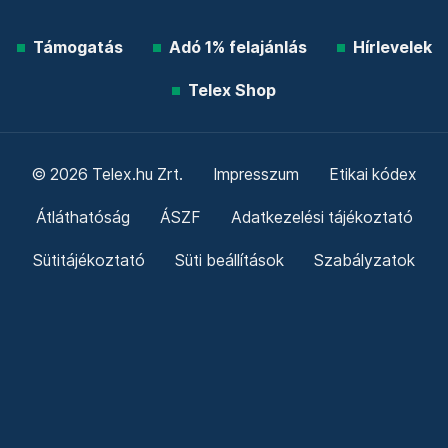
Támogatás
Adó 1% felajánlás
Hírlevelek
Telex Shop
© 2026 Telex.hu Zrt.
Impresszum
Etikai kódex
Átláthatóság
ÁSZF
Adatkezelési tájékoztató
Sütitájékoztató
Süti beállítások
Szabályzatok
Kommentelési szabályzat
Telex Sales