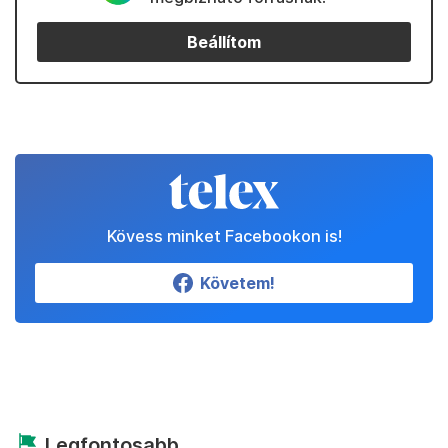
Beállítom
Kövess minket Facebookon is!
Követem!
Legfontosabb