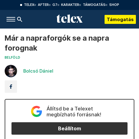
TELEX
AFTER
G7
KARAKTER
TÁMOGATÁS
SHOP
Támogatás
Már a napraforgók se a napra
forognak
BELFÖLD
Bolcsó Dániel
Állítsd be a Telexet
megbízható forrásnak!
Beállítom