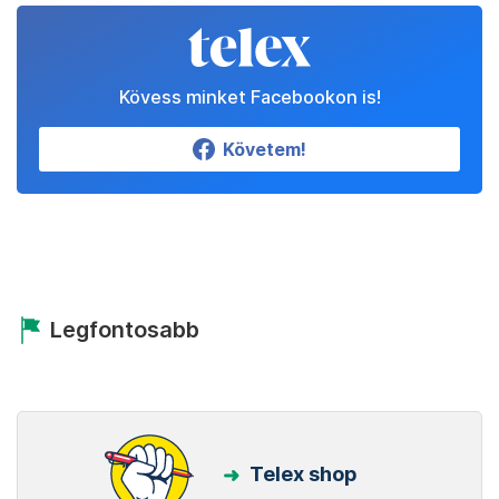
Kövess minket Facebookon is!
Követem!
Legfontosabb
Telex shop