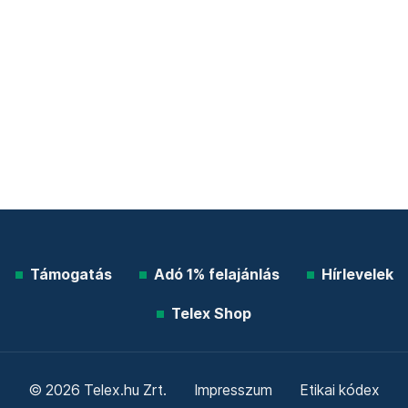
Támogatás
Adó 1% felajánlás
Hírlevelek
Telex Shop
© 2026 Telex.hu Zrt.
Impresszum
Etikai kódex