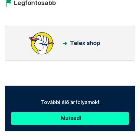
Legfontosabb
Telex shop
További élő árfolyamok!
Mutasd!