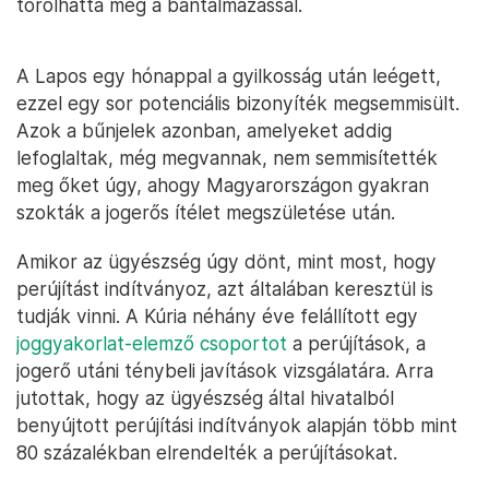
torolhatta meg a bántalmazással.
A Lapos egy hónappal a gyilkosság után leégett,
ezzel egy sor potenciális bizonyíték megsemmisült.
Azok a bűnjelek azonban, amelyeket addig
lefoglaltak, még megvannak, nem semmisítették
meg őket úgy, ahogy Magyarországon gyakran
szokták a jogerős ítélet megszületése után.
Amikor az ügyészség úgy dönt, mint most, hogy
perújítást indítványoz, azt általában keresztül is
tudják vinni. A Kúria néhány éve felállított egy
joggyakorlat-elemző csoportot
a perújítások, a
jogerő utáni ténybeli javítások vizsgálatára. Arra
jutottak, hogy az ügyészség által hivatalból
benyújtott perújítási indítványok alapján több mint
80 százalékban elrendelték a perújításokat.