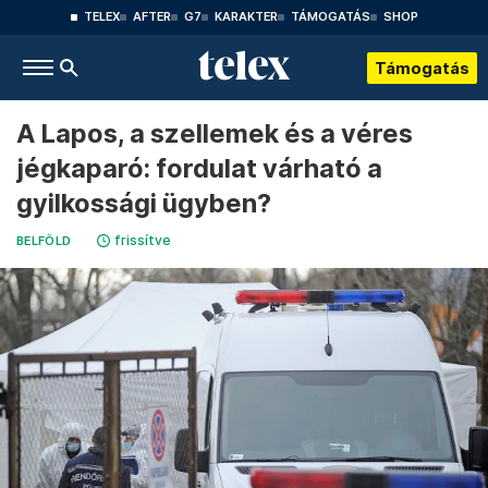
TELEX
AFTER
G7
KARAKTER
TÁMOGATÁS
SHOP
Támogatás
A Lapos, a szellemek és a véres
jégkaparó: fordulat várható a
gyilkossági ügyben?
frissítve
BELFÖLD