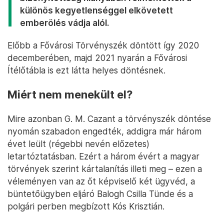
különös kegyetlenséggel elkövetett
emberölés vádja alól.
Előbb a Fővárosi Törvényszék döntött így 2020
decemberében, majd 2021 nyarán a Fővárosi
Ítélőtábla is ezt látta helyes döntésnek.
Miért nem menekült el?
Mire azonban G. M. Cazant a törvényszék döntése
nyomán szabadon engedték, addigra már három
évet leült (régebbi nevén előzetes)
letartóztatásban. Ezért a három évért a magyar
törvények szerint kártalanítás illeti meg – ezen a
véleményen van az őt képviselő két ügyvéd, a
büntetőügyben eljáró Balogh Csilla Tünde és a
polgári perben megbízott Kós Krisztián.