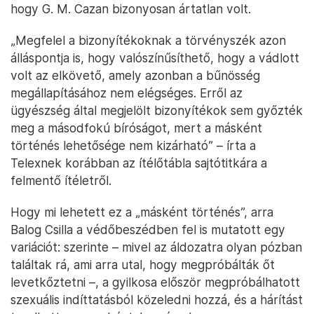
hogy G. M. Cazan bizonyosan ártatlan volt.
„Megfelel a bizonyítékoknak a törvényszék azon
álláspontja is, hogy valószínűsíthető, hogy a vádlott
volt az elkövető, amely azonban a bűnösség
megállapításához nem elégséges. Erről az
ügyészség által megjelölt bizonyítékok sem győzték
meg a másodfokú bíróságot, mert a másként
történés lehetősége nem kizárható” – írta a
Telexnek korábban az ítélőtábla sajtótitkára a
felmentő ítéletről.
Hogy mi lehetett ez a „másként történés”, arra
Balog Csilla a védőbeszédben fel is mutatott egy
variációt: szerinte – mivel az áldozatra olyan pózban
találtak rá, ami arra utal, hogy megpróbálták őt
levetkőztetni –, a gyilkosa először megpróbálhatott
szexuális indíttatásból közeledni hozzá, és a hárítást