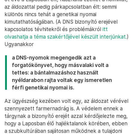
az áldozattal pedig párkapcsolatban élt: semmi
különös nincs tehát a genetikai nyomai
kimutathatóságában. (A DNS bizonyító erejével
kapcsolatos tévhitekről és problémákról
itt
olvashatja a téma szakértőjével készült interjúnkat.
)
Ugyanakkor
a DNS-nyomok megengedik azt a
forgatókönyvet, hogy másvalaki volt a
tettes: a bántalmazáshoz használt
nyéldarabon rajta voltak egy ismeretlen
férfi genetikai nyomai is.
Az ügyészség kezében volt egy, az áldozat vérével
szennyezett farmernadrág is. A védelem ennek a
tárgynak a bizonyító erejét azzal kérdőjelezte meg,
hogy a Laposban élő hajléktalanok körében, ebben
a szubkultúrában sajátosan működnek a tulajdoni