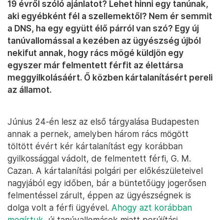
19 évről szóló ajánlatot? Lehet hinni egy tanúnak,
aki egyébként fél a szellemektől? Nem ér semmit
a DNS, ha egy együtt élő párról van szó? Egy új
tanúvallomással a kezében az ügyészség újból
nekifut annak, hogy rács mögé küldjön egy
egyszer már felmentett férfit az élettársa
meggyilkolásáért. Ő közben kártalanításért pereli
az államot.
Június 24-én lesz az első tárgyalása Budapesten
annak a pernek, amelyben három rács mögött
töltött évért kér kártalanítást egy korábban
gyilkossággal vádolt, de felmentett férfi, G. M.
Cazan. A kártalanítási polgári per előkészületeivel
nagyjából egy időben, bár a büntetőügy jogerősen
felmentéssel zárult, éppen az ügyészségnek is
dolga volt a férfi ügyével.
Ahogy azt korábban
megírtuk
, új tanúvallomások miatt perújítási