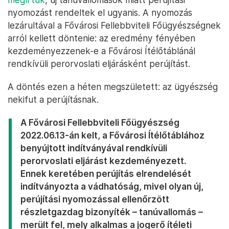
nyomozást rendeltek el ugyanis. A nyomozás
lezárultával a Fővárosi Fellebbviteli Főügyészségnek
arról kellett döntenie: az eredmény fényében
kezdeményezzenek-e a Fővárosi Ítélőtáblánál
rendkívüli perorvoslati eljárásként perújítást.
A döntés ezen a héten megszületett: az ügyészség
nekifut a perújításnak.
A Fővárosi Fellebbviteli Főügyészség
2022.06.13-án kelt, a Fővárosi Ítélőtáblához
benyújtott indítványával rendkívüli
perorvoslati eljárást kezdeményezett.
Ennek keretében perújítás elrendelését
indítványozta a vádhatóság, mivel olyan új,
perújítási nyomozással ellenőrzött
részletgazdag bizonyíték – tanúvallomás –
merült fel, mely alkalmas a jogerő ítéleti