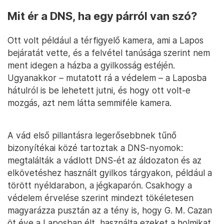
Mit ér a DNS, ha egy párról van szó?
Ott volt például a térfigyelő kamera, ami a Lapos
bejáratát vette, és a felvétel tanúsága szerint nem
ment idegen a házba a gyilkosság estéjén.
Ugyanakkor – mutatott rá a védelem – a Laposba
hátulról is be lehetett jutni, és hogy ott volt-e
mozgás, azt nem látta semmiféle kamera.
A vád első pillantásra legerősebbnek tűnő
bizonyítékai közé tartoztak a DNS-nyomok:
megtalálták a vádlott DNS-ét az áldozaton és az
elkövetéshez használt gyilkos tárgyakon, például a
törött nyéldarabon, a jégkaparón. Csakhogy a
védelem érvelése szerint mindezt tökéletesen
magyarázza pusztán az a tény is, hogy G. M. Cazan
öt éve a Laposban élt, használta ezeket a holmikat,