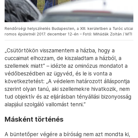
Rendőrségi helyszínelés Budapesten, a XIII. kerületben a Turóc utcai
romos épületnél 2017. december 12-én – Fotó: Mihádák Zoltán / MTI
„Csütörtökön visszamentem a házba, hogy a
cuccaimat elhozzam, de kiszaladtam a házból, a
szellemek miatt” – idézte az ominózus mondatot a
védőbeszédben az ügyvéd, és le is vonta a
következtetést: „A védelem határozott álláspontja
szerint olyan tanú, aki szellemekre hivatkozik, nem
tud objektív és az eljárásban tényállási bizonyosság
alapjául szolgáló vallomást tenni.”
Másként történés
A büntetőper végére a bíróság nem azt mondta ki,