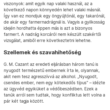
viszonyok: amit egyik nap valaki használ, az a
következő napon könnyedén lehet valaki másnál.
Így van ez mondjuk egy öngyújtónál, egy takarónál,
de akár egy farmernadrágnál is. Vagyis a gyilkosság
idején hordhatta éppen más is azt a bizonyos
farmert. A nadrág korcáról nem készült szakértői
vizsgálat, amiből erre következtetni lehetne.
Szellemek és szavahihetőség
G. M. Cazant az eredeti eljárásban három tanú is
nyugodt természetű embernek írta le, olyannak,
akit nem tesz agresszívvá az alkohol. „Nyugodt,
csendes ember, nem egy kötekedős típus” – idézte
az ügyvéd egyiküket a védőbeszédben. Ezek a
tanúk arról sem tudtak, hogy konfliktus lett volna a
pár két tagja között.