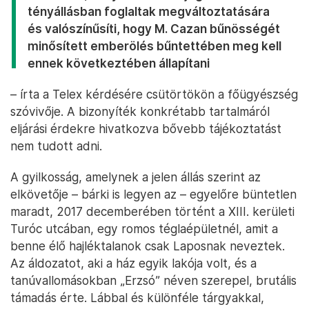
tényállásban foglaltak megváltoztatására
és valószínűsíti, hogy M. Cazan bűnösségét
minősített emberölés bűntettében meg kell
ennek következtében állapítani
– írta a Telex kérdésére csütörtökön a főügyészség
szóvivője. A bizonyíték konkrétabb tartalmáról
eljárási érdekre hivatkozva bővebb tájékoztatást
nem tudott adni.
A gyilkosság, amelynek a jelen állás szerint az
elkövetője – bárki is legyen az – egyelőre büntetlen
maradt, 2017 decemberében történt a XIII. kerületi
Turóc utcában, egy romos téglaépületnél, amit a
benne élő hajléktalanok csak Laposnak neveztek.
Az áldozatot, aki a ház egyik lakója volt, és a
tanúvallomásokban „Erzsó” néven szerepel, brutális
támadás érte. Lábbal és különféle tárgyakkal,