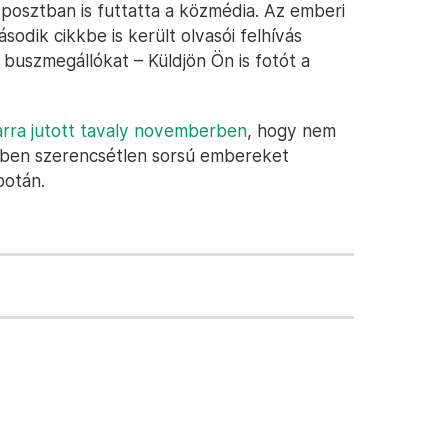
posztban is futtatta a közmédia. Az emberi
dik cikkbe is került olvasói felhívás
 buszmegállókat – Küldjön Ön is fotót a
arra jutott tavaly novemberben
, hogy nem
yben szerencsétlen sorsú embereket
potán.