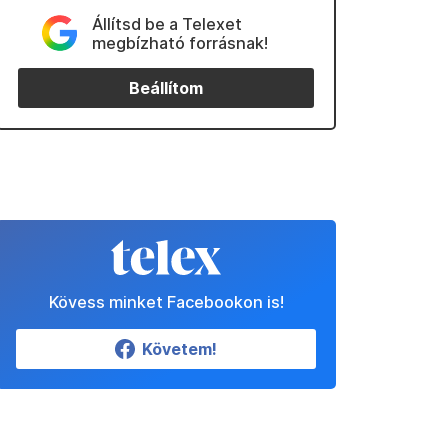
Állítsd be a Telexet
megbízható forrásnak!
Beállítom
Kövess minket Facebookon is!
Követem!