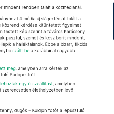
or mindent rendben talált a közmédiánál.
nyhoz hű média új slágertémát talált a
s közrend kérdése kitüntetett figyelmet
 festett kép szerint a főváros Karácsony
k pusztul, szemét és kosz borít mindent,
epik a hajléktalanok. Ebbe a bizarr, fikciós
senybe
szállt be
a korábbinál nagyobb
tett meg
, amelyben arra kérték az
ztuló Budapestről;
l
lehoztak egy összeállítást
, amelyben
t szerencsétlen élethelyzetben levő
zenny, dugók – Küldjön fotót a lepusztuló