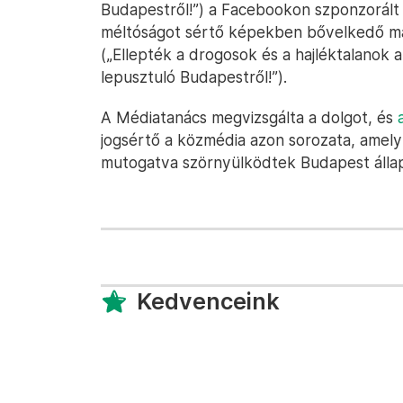
Budapestről!”) a Facebookon szponzorált 
méltóságot sértő képekben bővelkedő máso
(„Ellepték a drogosok és a hajléktalanok a
lepusztuló Budapestről!”).
A Médiatanács megvizsgálta a dolgot, és
jogsértő a közmédia azon sorozata, amel
mutogatva szörnyülködtek Budapest álla
Kedvenceink