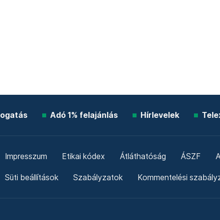
ogatás
Adó 1% felajánlás
Hírlevelek
Tele
Impresszum
Etikai kódex
Átláthatóság
ÁSZF
A
Süti beállítások
Szabályzatok
Kommentelési szabály