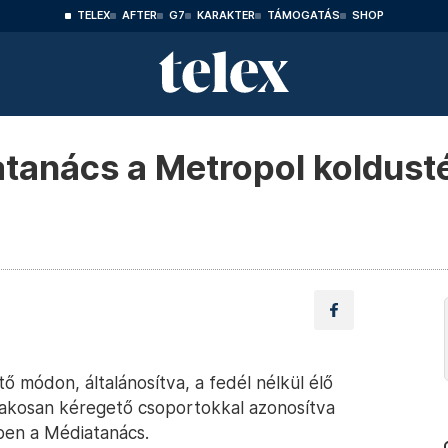
TELEX
AFTER
G7
KARAKTER
TÁMOGATÁS
SHOP
iatanács a Metropol koldus
ő módon, általánosítva, a fedél nélkül élő
akosan kéregető csoportokkal azonosítva
ben a Médiatanács.