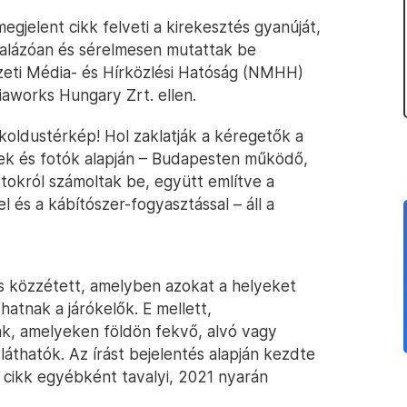
megjelent cikk felveti a kirekesztés gyanúját,
galázóan és sérelmesen mutattak be
zeti Média- és Hírközlési Hatóság (NMHH)
iaworks Hungary Zrt. ellen.
 koldustérkép! Hol zaklatják a kéregetők a
lek és fotók alapján – Budapesten működő,
okról számoltak be, együtt említve a
 és a kábítószer-fogyasztással – áll a
is közzétett, amelyben azokat a helyeket
hatnak a járókelők. E mellett,
tak, amelyeken földön fekvő, alvó vagy
áthatók. Az írást bejelentés alapján kezdte
 cikk egyébként tavalyi, 2021 nyarán