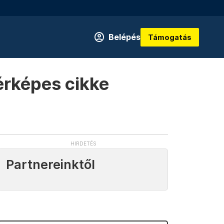
Belépés
Támogatás
térképes cikke
Partnereinktől