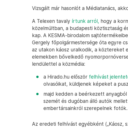
Vizsgált már hasonlót a Médiatanács, akk
A Telexen tavaly
írtunk arról,
hogy a kormá
közelmúltban, a budapesti köztisztaság é
kap. A KESMA-birodalom sajtótermékeiben
Gergely főpolgármestersége óta egyre csa
az utakon káosz uralkodik, a köztereket ell
elemekben bővelkedő nyomorpornóver
lendülettel a közmédia:
a Hirado.hu először
felhívást jelente
olvasóikat, küldjenek képeket a pus
majd kedden a beérkezett anyagbó
szemét és dugóban álló autók mellet
embertársainkról szerepelnek fotók.
Az eredeti felhívást egyébként („Káosz, s