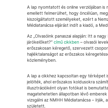
A lap nyomtatott és online verziójában is 
emellett felmerülhet, hogy öncélúan, me
kiszolgáltatott személyeket, ezért a Nem
Médiatanácsa eljárást indít a kiadó, a Med
Az „Olvasóink panaszai alapján: Itt a nagy
járókelőket?”
című cikkben
– olvasói leve
erőszakosan kéregető, szervezett csoport
hajléktalanságot az erőszakos kéregetéssel
közleményben.
A lap a cikkhez kapcsoltan egy térképet 
jelölték, ahol erőszakos koldusokra számít
illusztrációként olyan fotókat is bemutat
magatehetetlen állapotban lévő emberek l
vizsgálni az NMHH Médiatanácsa – írják, a
született.