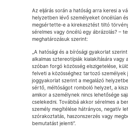
Az eljárás során a hatóság arra keresi a vá
helyzetben lévő személyeket öncélúan és
megsértette-e a kirekesztést tiltó törvény
sérelmes vagy öncélú egy ábrázolás? – tes
meghatározásuk szerint:
„A hatósági és a bírósági gyakorlat szeri
alkalmas sztereotípiák kialakítására vagy 
szóban forgó közösség elszigetelése, külö
felveti a közösséghez tartozó személyek j
joggyakorlat szerint a megalázó helyzetb
sértő, méltóságot romboló helyzet, a kiszo
amikor a személynek nincs lehetősége saj
cselekedni. Továbbá akkor sérelmes a bem
személy megítélése hátrányos, negatív leh
szórakoztatás, haszonszerzés vagy megbot
bemutatást jelenti”.