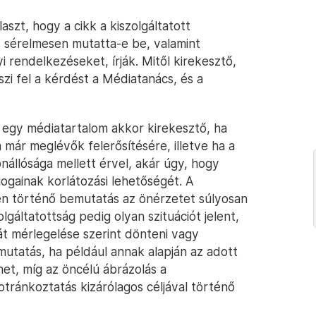
laszt, hogy a cikk a kiszolgáltatott
 sérelmesen mutatta-e be, valamint
i rendelkezéseket, írják. Mitől kirekesztő,
zi fel a kérdést a Médiatanács, és a
nt egy médiatartalom akkor kirekesztő, ha
a már meglévők felerősítésére, illetve ha a
nállósága mellett érvel, akár úgy, hogy
ogainak korlátozási lehetőségét. A
en történő bemutatás az önérzetet súlyosan
lgáltatottság pedig olyan szituációt jelent,
át mérlegelése szerint dönteni vagy
utatás, ha például annak alapján az adott
et, míg az öncélú ábrázolás a
ránkoztatás kizárólagos céljával történő