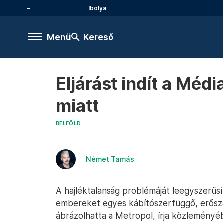
Ibolya
Menü
Kereső
Eljárást indít a Méd
miatt
BELFÖLD
Német Tamás
A hajléktalanság problémáját leegyszerűsít
embereket egyes kábítószerfüggő, erősz
ábrázolhatta a Metropol, írja közleményé