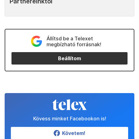
Partnereinktől
Állítsd be a Telexet
megbízható forrásnak!
Beállítom
Kövess minket Facebookon is!
Követem!