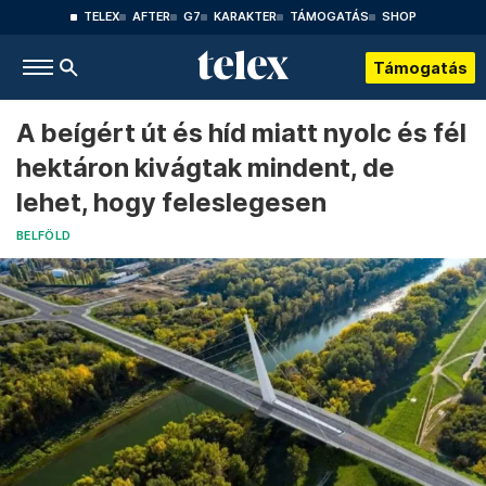
TELEX
AFTER
G7
KARAKTER
TÁMOGATÁS
SHOP
Támogatás
A beígért út és híd miatt nyolc és fél
hektáron kivágtak mindent, de
lehet, hogy feleslegesen
BELFÖLD