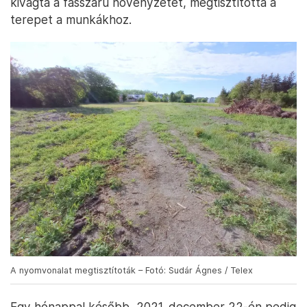
kivágta a fásszárú növényzetet, megtisztította a
terepet a munkákhoz.
A nyomvonalat megtisztítoták – Fotó: Sudár Ágnes / Telex
Egy hónappal később, 2021. december 22-én pedig