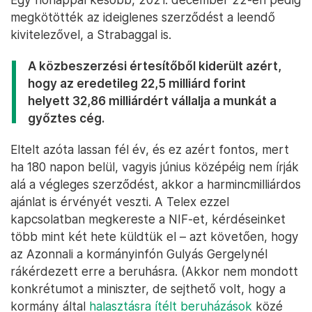
megkötötték az ideiglenes szerződést a leendő
kivitelezővel, a Strabaggal is.
A közbeszerzési értesítőből kiderült azért,
hogy az eredetileg 22,5 milliárd forint
helyett 32,86 milliárdért vállalja a munkát a
győztes cég.
Eltelt azóta lassan fél év, és ez azért fontos, mert
ha 180 napon belül, vagyis június középéig nem írják
alá a végleges szerződést, akkor a harmincmilliárdos
ajánlat is érvényét veszti. A Telex ezzel
kapcsolatban megkereste a NIF-et, kérdéseinket
több mint két hete küldtük el – azt követően, hogy
az Azonnali a kormányinfón Gulyás Gergelynél
rákérdezett erre a beruhásra. (Akkor nem mondott
konkrétumot a miniszter, de sejthető volt, hogy a
kormány által
halasztásra ítélt beruházások
közé