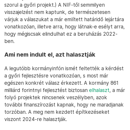
szorul a győri projekt.) A NIF-től semmilyen
visszajelzést nem kaptunk, de természetesen
várjuk a válaszukat a már említett határidő lejártára
vonatkozóan, illetve arra, hogy látnak-e esélyt arra,
hogy mégiscsak elindulhat ez a beruházás 2022-
ben.
Ami nem indult el, azt halasztják
A legutóbb kormányinfón ismét feltették a kérdést
a győri fejlesztésre vonatkozóan, s most már
egészen konkrét válasz érkezett. A kormány 861
milliárd forintnyi fejlesztést biztosan
elhalaszt
, a már
folyó projektek nincsenek veszélyben, azok
további finanszírozást kapnak, hogy ne maradjanak
torzóban. A meg nem kezdett építkezéseket
viszont 2024-re halasztják.