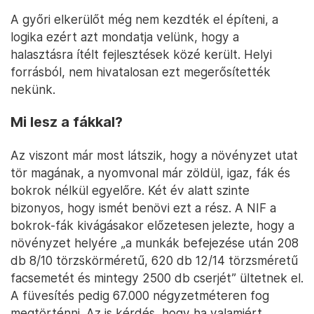
A győri elkerülőt még nem kezdték el építeni, a
logika ezért azt mondatja velünk, hogy a
halasztásra ítélt fejlesztések közé került. Helyi
forrásból, nem hivatalosan ezt megerősítették
nekünk.
Mi lesz a fákkal?
Az viszont már most látszik, hogy a növényzet utat
tör magának, a nyomvonal már zöldül, igaz, fák és
bokrok nélkül egyelőre. Két év alatt szinte
bizonyos, hogy ismét benövi ezt a rész. A NIF a
bokrok-fák kivágásakor előzetesen jelezte, hogy a
növényzet helyére „a munkák befejezése után 208
db 8/10 törzskörméretű, 620 db 12/14 törzsméretű
facsemetét és mintegy 2500 db cserjét” ültetnek el.
A füvesítés pedig 67.000 négyzetméteren fog
megtörténni. Az is kérdés, hogy ha valamiért