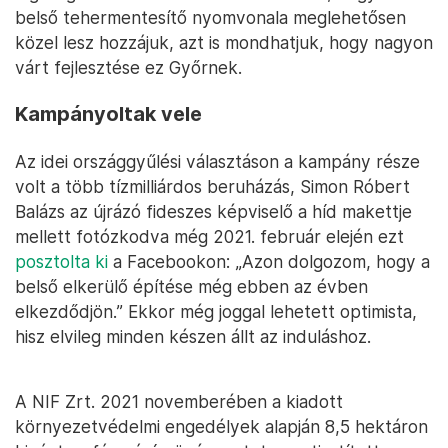
belső tehermentesítő nyomvonala meglehetősen
közel lesz hozzájuk, azt is mondhatjuk, hogy nagyon
várt fejlesztése ez Győrnek.
Kampányoltak vele
Az idei országgyűlési választáson a kampány része
volt a több tízmilliárdos beruházás, Simon Róbert
Balázs az újrázó fideszes képviselő a híd makettje
mellett fotózkodva még 2021. február elején ezt
posztolta ki
a Facebookon: „Azon dolgozom, hogy a
belső elkerülő építése még ebben az évben
elkezdődjön.” Ekkor még joggal lehetett optimista,
hisz elvileg minden készen állt az induláshoz.
A NIF Zrt. 2021 novemberében a kiadott
környezetvédelmi engedélyek alapján 8,5 hektáron