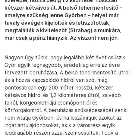
szerepel, hozzá pedig 1,2 kilométer hosszan
kétszer kétsávos út. A belső tehermentesítő –
amelyre szükség lenne Győrben – helyét már
tavaly évvégén kijelölték és letisztították,
megtalálták a kivitelezőt (Strabag) a munkára,
már csak a pénz hiányzik. Az viszont nem jön.
Nagyon úgy tűnik, hogy legalább két évet csúszik
Győr egyik legnagyobb, eredetileg erre az évre
tervezett beruházása. A belső tehermentesítő útról
és a hozzá kapcsolódó hídról van szó, még
pontosabban egy 200 méter hosszú, kétszer
kétsávos hídról és 1,2 kilométeres útról, zajvédő
falról, körgeometriájú csomópontról és
körforgalomról. A beruházás szükségességét senki
nem vitatja Győrben, és ha leszámítjuk azokat az
ingatlantulajdonosokat, akik a városrész egyik
legdrágább részén azzal szembesültek, hogy a