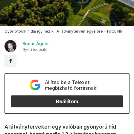
Győr ötödik hídja így néz ki. A látványterven egyelőre – Fotó: NIF
Sudár Ágnes
Győri tudósító
Állítsd be a Telexet
megbízható forrásnak!
Beállítom
A látványterveken egy valóban gyönyörű híd