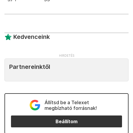
Kedvenceink
Partnereinktől
Állítsd be a Telexet
megbízható forrásnak!
Beállítom