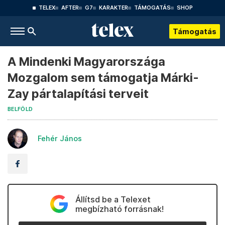
TELEX
AFTER
G7
KARAKTER
TÁMOGATÁS
SHOP
Támogatás
A Mindenki Magyarországa
Mozgalom sem támogatja Márki-
Zay pártalapítási terveit
BELFÖLD
Fehér János
Állítsd be a Telexet
megbízható forrásnak!