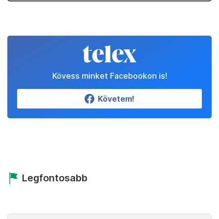
Kövess minket Facebookon is!
Követem!
Legfontosabb