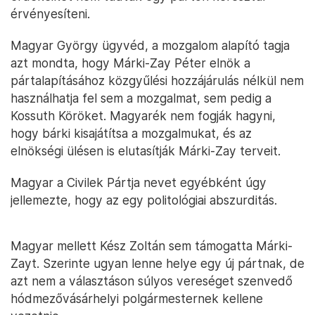
érvényesíteni.
Magyar György ügyvéd, a mozgalom alapító tagja
azt mondta, hogy Márki-Zay Péter elnök a
pártalapításához közgyűlési hozzájárulás nélkül nem
használhatja fel sem a mozgalmat, sem pedig a
Kossuth Köröket. Magyarék nem fogják hagyni,
hogy bárki kisajátítsa a mozgalmukat, és az
elnökségi ülésen is elutasítják Márki-Zay terveit.
Magyar a Civilek Pártja nevet egyébként úgy
jellemezte, hogy az egy politológiai abszurditás.
Magyar mellett Kész Zoltán sem támogatta Márki-
Zayt. Szerinte ugyan lenne helye egy új pártnak, de
azt nem a választáson súlyos vereséget szenvedő
hódmezővásárhelyi polgármesternek kellene