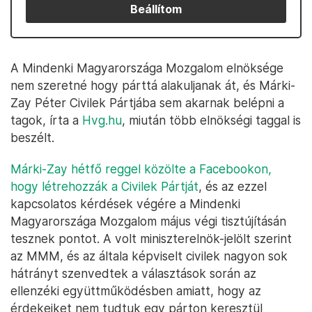
Beállítom
A Mindenki Magyarországa Mozgalom elnöksége
nem szeretné hogy párttá alakuljanak át, és Márki-
Zay Péter Civilek Pártjába sem akarnak belépni a
tagok, írta a
Hvg.hu
, miután több elnökségi taggal is
beszélt.
Márki-Zay hétfő reggel közölte a Facebookon,
hogy létrehozzák a Civilek Pártját
, és az ezzel
kapcsolatos kérdések végére a Mindenki
Magyarországa Mozgalom május végi tisztújításán
tesznek pontot. A volt miniszterelnök-jelölt szerint
az MMM, és az általa képviselt civilek nagyon sok
hátrányt szenvedtek a választások során az
ellenzéki együttműködésben amiatt, hogy az
érdekeiket nem tudtuk egy párton keresztül