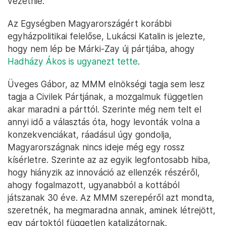
vezetnie.
Az Egységben Magyarországért korábbi
egyházpolitikai felelőse, Lukácsi Katalin is jelezte,
hogy nem lép be Márki-Zay új pártjába, ahogy
Hadházy Ákos is ugyanezt tette
.
Üveges Gábor, az MMM elnökségi tagja sem lesz
tagja a Civilek Pártjának, a mozgalmuk független
akar maradni a párttól. Szerinte még nem telt el
annyi idő a választás óta, hogy levonták volna a
konzekvenciákat, ráadásul úgy gondolja,
Magyarországnak nincs ideje még egy rossz
kísérletre. Szerinte az az egyik legfontosabb hiba,
hogy hiányzik az innováció az ellenzék részéről,
ahogy fogalmazott, ugyanabból a kottából
játszanak 30 éve. Az MMM szerepéről azt mondta,
szeretnék, ha megmaradna annak, aminek létrejött,
egy pártoktól független katalizátornak.