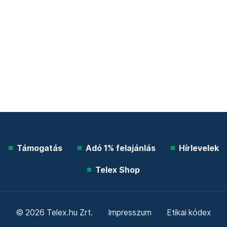
Támogatás
Adó 1% felajánlás
Hírlevelek
Telex Shop
© 2026 Telex.hu Zrt.
Impresszum
Etikai kódex