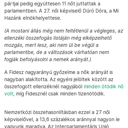
pártjai pedig együttesen 11 nőt juttattak a
parlamentben. A 27. női képviselő Dúró Dóra, a Mi
Hazánk elnökhelyettese.
(A mostani állás még nem feltétlenül a végleges, az
ellenzéki összefogás listáján még elképzelhető
mozgás, mert lesz, aki nem ül be végül a
parlamentbe, de a változások várhatóan nem
fogják befolyásolni a nemek arányát.)
A Fidesz nagyarányú győzelme a nők arányát is
nagyban alakította. Az egyéni jelöltek között az
összefogott ellenzéknél nagyjából
minden ötödik nő
volt
, míg Fidesznél csak minden tizenötödik.
Nemzetközi összehasonlításban ezzel a 27 női
képviselővel, a 13,6 százalékos aránnyal nagyon le
vagyunk maradva. Az Interparlamentáris Unió