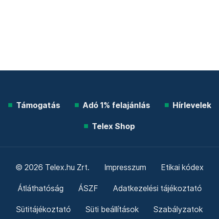
Támogatás
Adó 1% felajánlás
Hírlevelek
Telex Shop
© 2026 Telex.hu Zrt.
Impresszum
Etikai kódex
Átláthatóság
ÁSZF
Adatkezelési tájékoztató
Sütitájékoztató
Süti beállítások
Szabályzatok