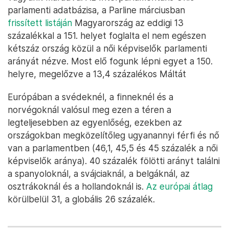
parlamenti adatbázisa, a Parline márciusban
frissített listáján
Magyarország az eddigi 13
százalékkal a 151. helyet foglalta el nem egészen
kétszáz ország közül a női képviselők parlamenti
arányát nézve. Most elő fogunk lépni egyet a 150.
helyre, megelőzve a 13,4 százalékos Máltát
Európában a svédeknél, a finneknél és a
norvégoknál valósul meg ezen a téren a
legteljesebben az egyenlőség, ezekben az
országokban megközelítőleg ugyanannyi férfi és nő
van a parlamentben (46,1, 45,5 és 45 százalék a női
képviselők aránya). 40 százalék fölötti arányt találni
a spanyoloknál, a svájciaknál, a belgáknál, az
osztrákoknál és a hollandoknál is.
Az európai átlag
körülbelül 31, a globális 26 százalék.