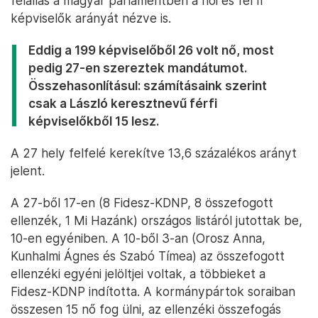
felállás a magyar parlamentben a női és férfi
képviselők arányát nézve is.
Eddig a 199 képviselőből 26 volt nő, most
pedig 27-en szereztek mandátumot.
Összehasonlításul: számításaink szerint
csak a László keresztnevű férfi
képviselőkből 15 lesz.
A 27 hely felfelé kerekítve 13,6 százalékos arányt
jelent.
A 27-ből 17-en (8 Fidesz-KDNP, 8 összefogott
ellenzék, 1 Mi Hazánk) országos listáról jutottak be,
10-en egyéniben. A 10-ből 3-an (Orosz Anna,
Kunhalmi Ágnes és Szabó Tímea) az összefogott
ellenzéki egyéni jelöltjei voltak, a többieket a
Fidesz-KDNP indította. A kormánypártok soraiban
összesen 15 nő fog ülni, az ellenzéki összefogás