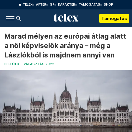
TELEX
AFTER
G7
KARAKTER
TÁMOGATÁS
SHOP
Támogatás
Marad mélyen az európai átlag alatt
a női képviselők aránya – még a
Lászlókból is majdnem annyi van
BELFÖLD
VÁLASZTÁS 2022