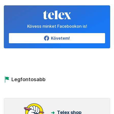
Kövess minket Facebookon is!
Követem!
Legfontosabb
Telex shop