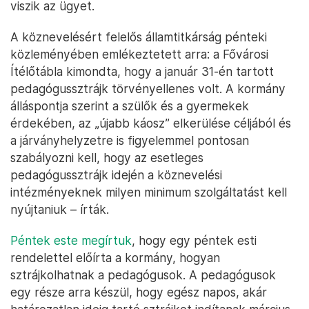
viszik az ügyet.
A köznevelésért felelős államtitkárság pénteki
közleményében emlékeztetett arra: a Fővárosi
Ítélőtábla kimondta, hogy a január 31-én tartott
pedagógussztrájk törvényellenes volt. A kormány
álláspontja szerint a szülők és a gyermekek
érdekében, az „újabb káosz” elkerülése céljából és
a járványhelyzetre is figyelemmel pontosan
szabályozni kell, hogy az esetleges
pedagógussztrájk idején a köznevelési
intézményeknek milyen minimum szolgáltatást kell
nyújtaniuk – írták.
Péntek este megírtuk
, hogy egy péntek esti
rendelettel előírta a kormány, hogyan
sztrájkolhatnak a pedagógusok. A pedagógusok
egy része arra készül, hogy egész napos, akár