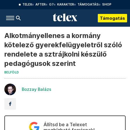
TELEX
AFTER
G7
KARAKTER
TÁMOGATÁS
SHOP
Támogatás
Alkotmányellenes a kormány
kötelező gyerekfelügyeletről szóló
rendelete a sztrájkolni készülő
pedagógusok szerint
BELFÖLD
Bozzay Balázs
Állítsd be a Telexet