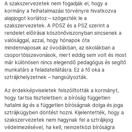
A szakszervezetek nem fogadják el, hogy a
kormány a felhatalmazási törvényre hivatkozva
alapjogot korlátoz – szögezték le a
szakszervezetek. A PDSZ és a PSZ szerint a
rendelet előírásai köszönőviszonyban sincsenek a
valósággal, azzal, hogy hónapok óta
mindennaposak az óvodákban, az iskolákban a
csoportösszevonások, mert eddig sem volt és most
már különösen nincs elegendő pedagógus és segítő
munkatárs a feladatellátásra. Ez a fő oka a
sztrájkhelyzetnek – hangsúlyozták.
Az érdekképviseletek felszólították a kormányt,
hogy tartsa tiszteletben: a bíróság független
hatalmi ág és a független bíróságnak dolga és joga
sztrájkügyben döntést hozni. Kijelentették, hogy a
szakszervezetek nem hagynak fel a sztrájkjog
védelmezésével, ha kell, nemzetközi bíróságra