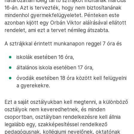
határozatlan ideig tartó sztrájkot indítanak március
16-án. Azt is tervezték, hogy nem biztosítanának
mindenhol gyermekfelügyeletet. Pénteken este
azonban kijött egy Orbán Viktor aláírásával ellátott
rendelet, ami ezt a tervet némileg átszabta.
A sztrájkkal érintett munkanapon reggel 7 óra és
iskolák esetében 16 óra,
általános iskola esetében 17 óra,
óvodák esetében 18 óra között kell felügyelni
a gyerekekre.
Ezt a saját osztályukban kell megtenni, a különböző
osztályok nem keveredhetnek, és minden
csoportban, osztályban rendelkezésre kell állnia
legalább egy, szakképesítéssel rendelkező
pedagógusnak, kollégiumi nevelőnek, oktatónak