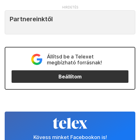
Partnereinktől
Állítsd be a Telexet
megbízható forrásnak!
Beállítom
Kövess minket Facebookon is!