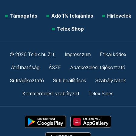
Támogatás
Adó 1% felajánlás
Hírlevelek
Telex Shop
© 2026 Telex.hu Zrt.
Impresszum
Etikai kódex
Átláthatóság
ÁSZF
Adatkezelési tájékoztató
Sütitájékoztató
Süti beállítások
Szabályzatok
Kommentelési szabályzat
Telex Sales