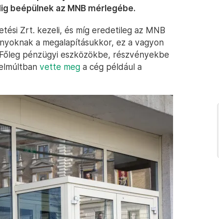
edig beépülnek az MNB mérlegébe.
tési Zrt. kezeli, és míg eredetileg az MNB
tványoknak a megalapításukkor, ez a vagyon
ki. Főleg pénzügyi eszközökbe, részvényekbe
zelmúltban
vette meg
a cég például a