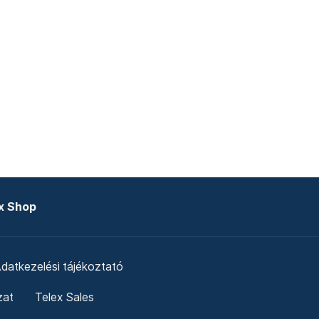
x Shop
datkezelési tájékoztató
zat
Telex Sales