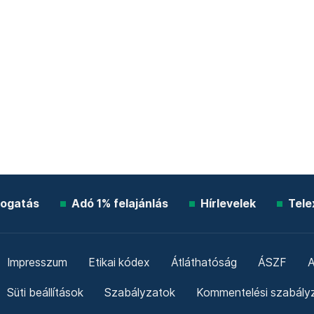
ogatás
Adó 1% felajánlás
Hírlevelek
Tele
Impresszum
Etikai kódex
Átláthatóság
ÁSZF
A
Süti beállítások
Szabályzatok
Kommentelési szabály