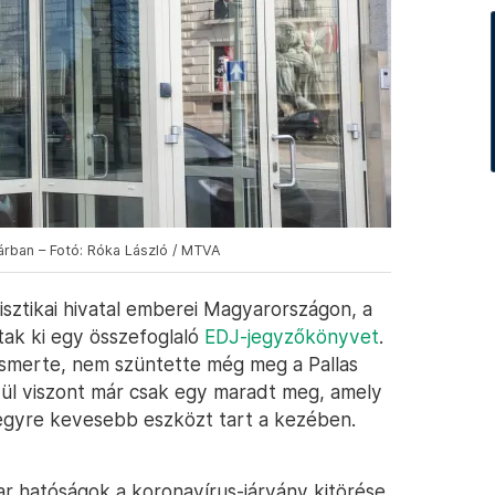
Várban – Fotó: Róka László / MTVA
tisztikai hivatal emberei Magyarországon, a
tak ki egy összefoglaló
EDJ-jegyzőkönyvet
.
ismerte, nem szüntette még meg a Pallas
zül viszont már csak egy maradt meg, amely
s egyre kevesebb eszközt tart a kezében.
r hatóságok a koronavírus-járvány kitörése