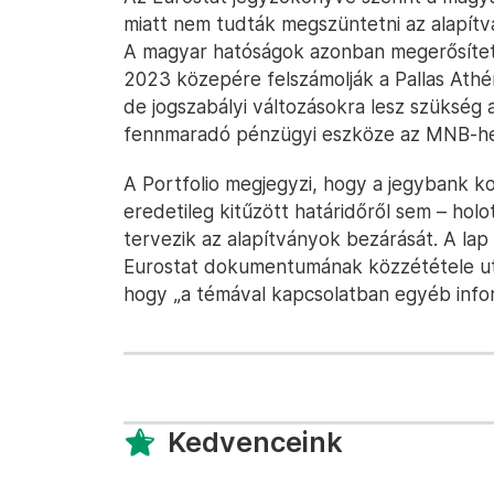
miatt nem tudták megszüntetni az alapítv
A magyar hatóságok azonban megerősíte
2023 közepére felszámolják a Pallas Athén
de jogszabályi változásokra lesz szükség
fennmaradó pénzügyi eszköze az MNB-hez
A Portfolio megjegyzi, hogy a jegybank 
eredetileg kitűzött határidőről sem – hol
tervezik az alapítványok bezárását. A la
Eurostat dokumentumának közzététele utá
hogy „a témával kapcsolatban egyéb infor
Kedvenceink