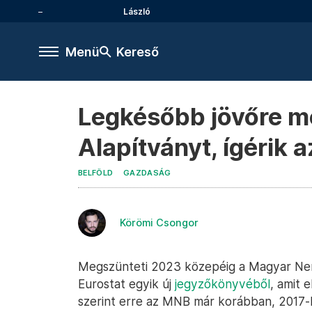
László
Menü
Kereső
Legkésőbb jövőre m
Alapítványt, ígérik
BELFÖLD
GAZDASÁG
Körömi Csongor
Megszünteti 2023 közepéig a Magyar Nemze
Eurostat egyik új
jegyzőkönyvéből
, amit 
szerint erre az MNB már korábban, 2017-be