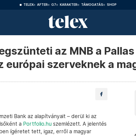
TELEX
AFTER
G7
KARAKTER
TÁMOGATÁS
SHOP
egszünteti az MNB a Pallas
 az európai szerveknek a m
ti Bank az alapítványait – derül ki az
elsőként a
Portfolio.hu
szemlézett. A jelentés
n ígéretet tett, igaz, erről a magyar