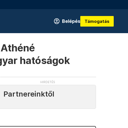
Belépés
Támogatás
 Athéné
agyar hatóságok
Partnereinktől