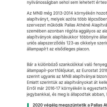
nyilvánosságban sehol sem lehetett értesü
Az MNB még 2013-2014 környékén hozott 
alapítványt, melyek azóta több lépcsőben
szervezet működik Pallas Athéné Alapítván
szemében azonban régóta aggályos az al
alapítványok alapításukkor többnyire áll
uniós alapszerződés 123-as cikkelye szer
állampapírt az elsődleges piacon.
Bár a különböző szankciókkal való fenyeg
állampapír-portfóliójukat, az Eurostat 20
szerint ugyanis az MNB alapítványai biz
Emiatt szerintük az alapítványokat át kell
Erről már 2016-17 környékén is egyeztett
jegybankkal, és meg is állapodtak abban,
2020 végéig megszüntetik a Pallas A