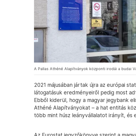
A Pallas Athéné Alapítványok központi irodái a budai 
2021 májusában jártak újra az európai sta
látogatásuk eredményeiről pedig most ad
Ebből kiderül, hogy a magyar jegybank el
Athéné Alapítványokat – a hat entitás kö
több mint húsz leányvállalatot irányít, é
Az Eurostat jegyzőkönyve szerint a magya