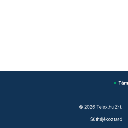
Tám
© 2026 Telex.hu Zrt.
Sütitájékoztató