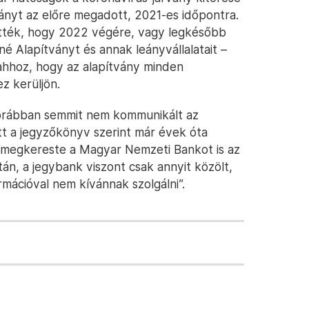
ányt az előre megadott, 2021-es időpontra.
tték, hogy 2022 végére, vagy legkésőbb
é Alapítványt és annak leányvállalatait –
 ahhoz, hogy az alapítvány minden
 kerüljön.
korábban semmit nem kommunikált az
ott a jegyzőkönyv szerint már évek óta
p megkereste a Magyar Nemzeti Bankot is az
n, a jegybank viszont csak annyit közölt,
mációval nem kívánnak szolgálni”.