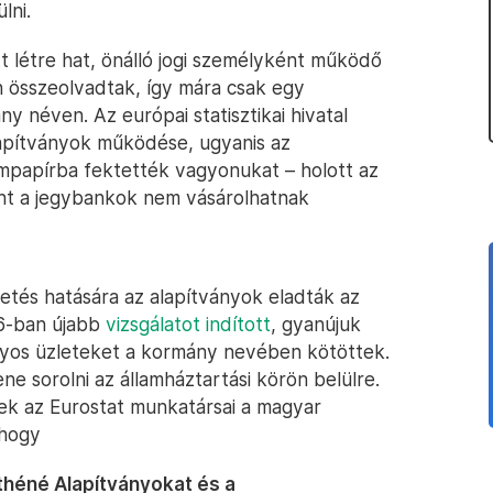
lni.
létre hat, önálló jogi személyként működő
 összeolvadtak, így mára csak egy
y néven. Az európai statisztikai hivatal
apítványok működése, ugyanis az
ampapírba fektették vagyonukat – holott az
int a jegybankok nem vásárolhatnak
etés hatására az alapítványok eladták az
16-ban újabb
vizsgálatot indított
, gyanújuk
onyos üzleteket a kormány nevében kötöttek.
ene sorolni az államháztartási körön belülre.
ek az Eurostat munkatársai a magyar
 hogy
théné Alapítványokat és a