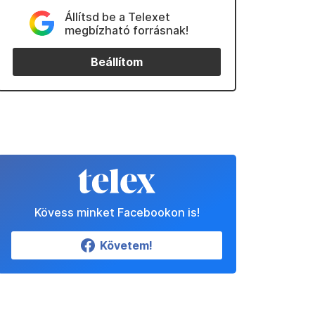
Állítsd be a Telexet
megbízható forrásnak!
Beállítom
Kövess minket Facebookon is!
Követem!