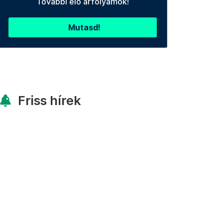
További élő árfolyamok!
Mutasd!
Friss hírek