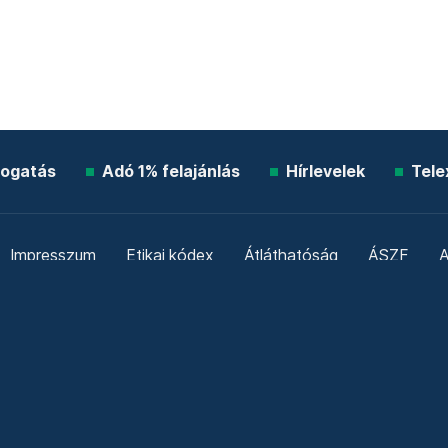
ogatás
Adó 1% felajánlás
Hírlevelek
Tele
Impresszum
Etikai kódex
Átláthatóság
ÁSZF
A
Süti beállítások
Szabályzatok
Kommentelési szabály