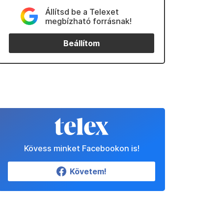
Állítsd be a Telexet
megbízható forrásnak!
Beállítom
Kövess minket Facebookon is!
Követem!