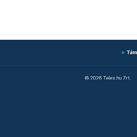
Tám
© 2026 Telex.hu Zrt.
Sütitájékoztató