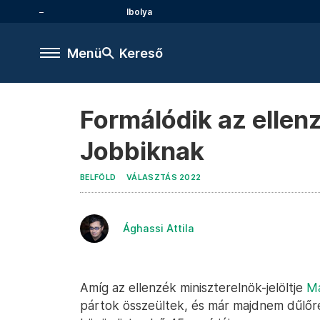
Ibolya
Menü
Kereső
Formálódik az ellenz
Jobbiknak
BELFÖLD
VÁLASZTÁS 2022
Ághassi Attila
Amíg az ellenzék miniszterelnök-jelöltje
Má
pártok összeültek, és már majdnem dűlőre 