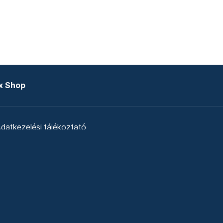
x Shop
datkezelési tájékoztató
zat
Telex Sales