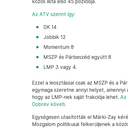
közös lista első 45 pozíciója.
Az ATV szerint így:
DK 14
Jobbik 12
Momentum 8
MSZP és Párbeszéd együtt 8
LMP 3 vagy 4.
Ezzel a leosztással csak az MSZP és a P
egymaga szeretne annyi helyet, amenny
hogy az LMP-nek saját frakciója lehet.
Az 
Dobrev követi.
Egységesen utasították el Márki-Zay kéré
Mozgalom politikusai felkerüljenek a közös