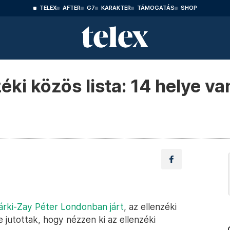
TELEX
AFTER
G7
KARAKTER
TÁMOGATÁS
SHOP
éki közös lista: 14 helye va
rki-Zay Péter Londonban járt
, az ellenzéki
jutottak, hogy nézzen ki az ellenzéki