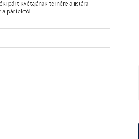
i párt kvótájának terhére a listára
 a pártoktól.