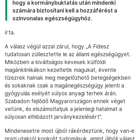
hogy a kormánybuktatás után mindenki
számára biztosítani kell a hozzáférést a
színvonalas egészségügyhöz.
írta.
A válasz végül azzal zárul, hogy „A Fidesz
tudatosan züllesztette le az állami egészségügyet.
Miközben a kiváltságos kevesek külföldi
magánklinikákon kezeltetik magukat, évente
tízezrek halnak meg megelőzhető betegségekben
és sokaknak csak a magánegészségügy jelenti a
gyógyulás esélyét súlyos anyagi terhek árán.
Szabadon fejlődő Magyarországon ennek véget
vetünk, és elszámoltatjuk a jelenlegi hatalmat a
súlyosan elhibázott jarványkezelésért”.
Mindenesetre most újból rákérdeztünk, hogy van-e
grazi utakról konkrét tudomásuk, amint újbóli válasz