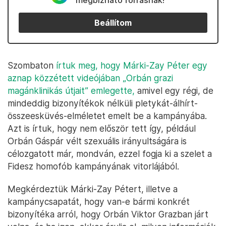
megbízható forrásnak!
Beállítom
Szombaton
írtuk meg, hogy Márki-Zay Péter egy
aznap közzétett videójában „Orbán grazi
magánklinikás útjait” emlegette,
amivel egy régi, de
mindeddig bizonyítékok nélküli pletykát-álhírt-
összeesküvés-elméletet emelt be a kampányába.
Azt is írtuk, hogy nem először tett így, például
Orbán Gáspár vélt szexuális irányultságára is
célozgatott már, mondván, ezzel fogja ki a szelet a
Fidesz homofób kampányának vitorlájából.
Megkérdeztük Márki-Zay Pétert, illetve a
kampánycsapatát, hogy van-e bármi konkrét
bizonyítéka arról, hogy Orbán Viktor Grazban járt