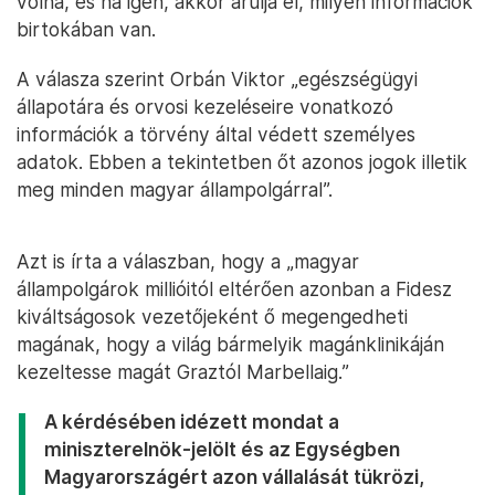
volna, és ha igen, akkor árulja el, milyen információk
birtokában van.
A válasza szerint Orbán Viktor „egészségügyi
állapotára és orvosi kezeléseire vonatkozó
információk a törvény által védett személyes
adatok. Ebben a tekintetben őt azonos jogok illetik
meg minden magyar állampolgárral”.
Azt is írta a válaszban, hogy a „magyar
állampolgárok millióitól eltérően azonban a Fidesz
kiváltságosok vezetőjeként ő megengedheti
magának, hogy a világ bármelyik magánklinikáján
kezeltesse magát Graztól Marbellaig.”
A kérdésében idézett mondat a
miniszterelnök-jelölt és az Egységben
Magyarországért azon vállalását tükrözi,