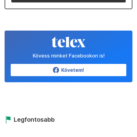
Kövess minket Facebookon is!
Követem!
Legfontosabb