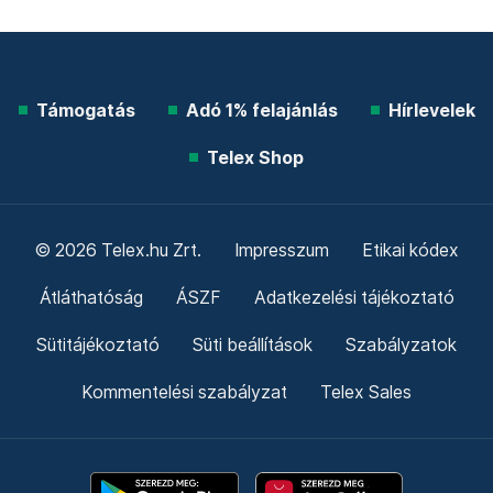
Támogatás
Adó 1% felajánlás
Hírlevelek
Telex Shop
© 2026 Telex.hu Zrt.
Impresszum
Etikai kódex
Átláthatóság
ÁSZF
Adatkezelési tájékoztató
Sütitájékoztató
Süti beállítások
Szabályzatok
Kommentelési szabályzat
Telex Sales