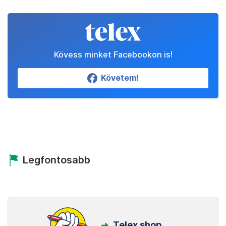
Kövess minket Facebookon is!
Követem!
Legfontosabb
Telex shop