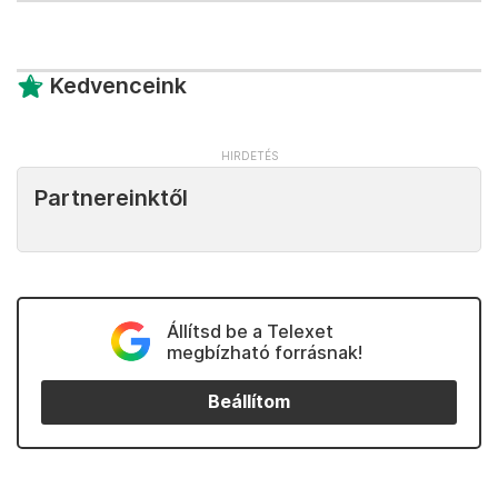
Kedvenceink
Partnereinktől
Állítsd be a Telexet
megbízható forrásnak!
Beállítom