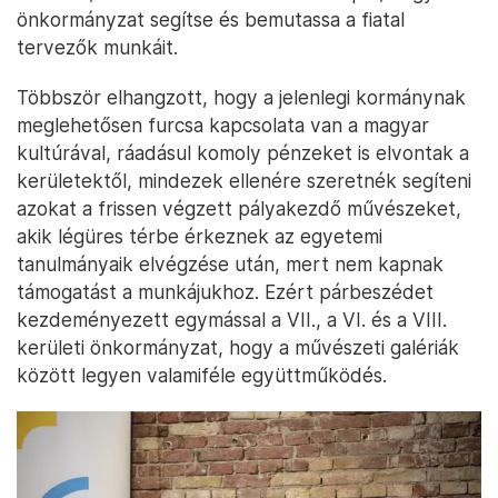
önkormányzat segítse és bemutassa a fiatal
tervezők munkáit.
Többször elhangzott, hogy a jelenlegi kormánynak
meglehetősen furcsa kapcsolata van a magyar
kultúrával, ráadásul komoly pénzeket is elvontak a
kerületektől, mindezek ellenére szeretnék segíteni
azokat a frissen végzett pályakezdő művészeket,
akik légüres térbe érkeznek az egyetemi
tanulmányaik elvégzése után, mert nem kapnak
támogatást a munkájukhoz. Ezért párbeszédet
kezdeményezett egymással a VII., a VI. és a VIII.
kerületi önkormányzat, hogy a művészeti galériák
között legyen valamiféle együttműködés.