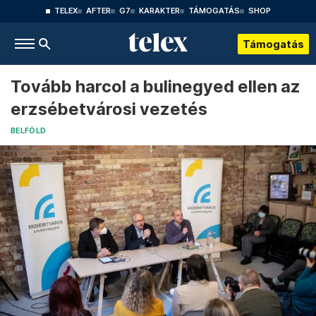
TELEX
AFTER
G7
KARAKTER
TÁMOGATÁS
SHOP
Támogatás
Tovább harcol a bulinegyed ellen az
erzsébetvárosi vezetés
BELFÖLD