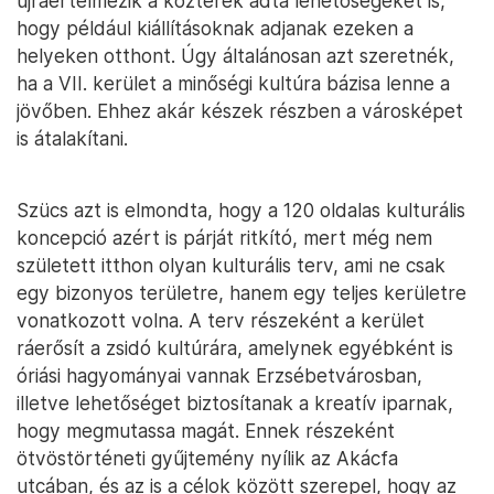
újraértelmezik a közterek adta lehetőségeket is,
hogy például kiállításoknak adjanak ezeken a
helyeken otthont. Úgy általánosan azt szeretnék,
ha a VII. kerület a minőségi kultúra bázisa lenne a
jövőben. Ehhez akár készek részben a városképet
is átalakítani.
Szücs azt is elmondta, hogy a 120 oldalas kulturális
koncepció azért is párját ritkító, mert még nem
született itthon olyan kulturális terv, ami ne csak
egy bizonyos területre, hanem egy teljes kerületre
vonatkozott volna. A terv részeként a kerület
ráerősít a zsidó kultúrára, amelynek egyébként is
óriási hagyományai vannak Erzsébetvárosban,
illetve lehetőséget biztosítanak a kreatív iparnak,
hogy megmutassa magát. Ennek részeként
ötvöstörténeti gyűjtemény nyílik az Akácfa
utcában, és az is a célok között szerepel, hogy az