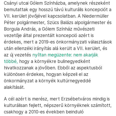
Csányi utcai Gólem Színházba, amelynek részeként
bemutattak egy hosszú távú kulturális koncepciót a
VII. kerület jövőjével kapcsolatban. A Niedermüller
Péter polgármester, Szücs Balázs alpolgármester és
Borgula András, a Gólem Színház művészeti
vezetője által prezentált koncepció azért is
érdekes, mert a 2019-es önkormányzati választások
után ellenzéki irányítás alá került a VII. kerület, és
az új vezetés
nyíltan megüzente: nem akarják
többé,
hogy a környékre bulinegyedként
hivatkozzanak a jövőben. Ebből az aspektusból
különösen érdekes, hogyan képzeli el az
önkormányzat a környék kultúrnegyeddé
alakítását.
A cél azért is merész, mert Erzsébetváros mindig is
kulturálisan fejlett, népszerű környéknek számított,
csakhogy a 2010-es években beinduló