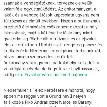
szánnak a vendéglátóknak, terveznek-e velük
valamiféle együttműködést. Az önkormányzat, a
lakók és a vendéglátósok kapcsolata ugyanis nem
túl rózsás az elmúlt években, hiszen a buliturizmus
érezhető életminőség-csökkenést okozott a helyi
lakosoknak, majd a két éve tartó járvány miatt
gyakorlatilag földbe állt a turizmus és az éjszakai
élet a kerületben. Utóbbi miatt rengeteg panasz és
kritika is érte Niedermüller polgármesteri munkáját,
hiszen amíg a szomszédos kerületek
önkormányzata ingyenes parkolóhelyeket adott a
vendéglátóhelyeknek, hogy teraszt nyithassanak,
addig
erre Erzsébetváros nem volt hajlandó
.
Niedermüller a Telex kérdésére elmondta, hogy
éppen ma reggel volt a Grund nevű helyen
találkozója Pikó András józsefvárosi és Baranyi