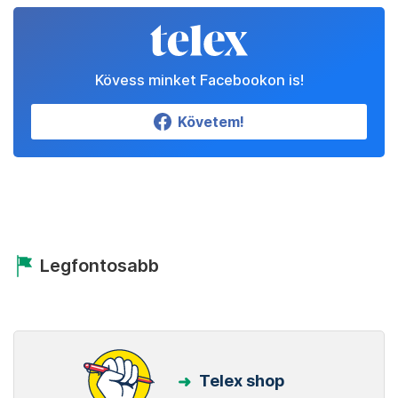
Kövess minket Facebookon is!
Követem!
Legfontosabb
Telex shop