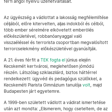
férfi angol nyelvű üzenetváltásait.
Az ügyészség a vádlottat a lakosság megfélemlítése
céljából, előre kitervelten, aljas indokból és célból,
több ember sérelmére elkövetett emberölés
előkészületével, robbanóanyaggal való
visszaéléssel és terrorista csoportban megvalósított
terrorcselekmény előkészületével gyanúsítják.
A 21. éves férfit a
TEK fogta el
június elején
Kecskemét kertvárosi, meglehetősen jómódú
részén. Látszólag sziklaszilárd, biztos háttérrel
rendelkezett: ügyvéd és pedagógus szülőkkel, a
Kecskeméti Piarista Gimnázium tanulója
volt
, majd
Budapesten járt egyetemre.
A 1999-ben született vádlott a vádirat ismertetése
után azt mondta: „Elismerem, hogy cseteltem, de az