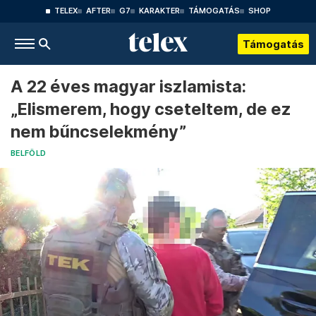
TELEX
AFTER
G7
KARAKTER
TÁMOGATÁS
SHOP
Támogatás
A 22 éves magyar iszlamista:
„Elismerem, hogy cseteltem, de ez
nem bűncselekmény”
BELFÖLD