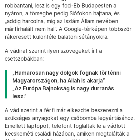
robbantani, lesz is egy foci-Eb Budapesten a
nyáron, a tömegbe pedig Siófokon hajtana, és
„addig harcolna, míg az Iszlám Állam nevében
mártírhalált nem hal”. A Google-térképen többször
rákeresett különféle balatoni sétányokra.
A vádirat szerint ilyen szövegeket írt a
csetszobákban:
„Hamarosan nagy dolgok fognak történni
Magyarországon, ha Allah is akarja”.
„Az Európa Bajnokság is nagy durranás
lesz.”
A vád szerint a férfi már elkezdte beszerezni a
szükséges anyagokat egy csőbomba legyártásához.
Emellett laptopot, telefont foglaltak le a vádlott
kecskeméti családi házában, amiken megtalálták a