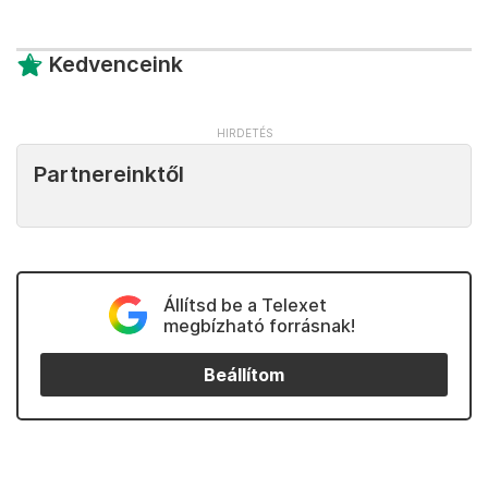
Kedvenceink
Partnereinktől
Állítsd be a Telexet
megbízható forrásnak!
Beállítom