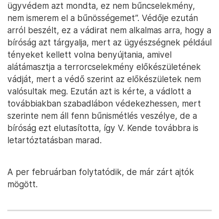
ügyvédem azt mondta, ez nem bűncselekmény,
nem ismerem el a bűnösségemet”. Védője ezután
arról beszélt, ez a vádirat nem alkalmas arra, hogy a
bíróság azt tárgyalja, mert az ügyészségnek például
tényeket kellett volna benyújtania, amivel
alátámasztja a terrorcselekmény előkészületének
vádját, mert a védő szerint az előkészületek nem
valósultak meg. Ezután azt is kérte, a vádlott a
továbbiakban szabadlábon védekezhessen, mert
szerinte nem áll fenn bűnismétlés veszélye, de a
bíróság ezt elutasította, így V. Kende továbbra is
letartóztatásban marad.
A per februárban folytatódik, de már zárt ajtók
mögött.