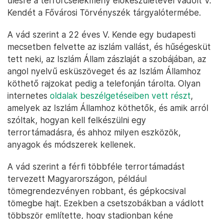
ülésre a terrorcselekmény előkészületével vádolt V.
Kendét a Fővárosi Törvényszék tárgyalótermébe.
A vád szerint a 22 éves V. Kende egy budapesti
mecsetben felvette az iszlám vallást, és hűségesküt
tett neki, az Iszlám Állam zászlaját a szobájában, az
angol nyelvű esküszöveget és az Iszlám Államhoz
köthető rajzokat pedig a telefonján tárolta. Olyan
internetes
oldalak beszélgetéseiben vett részt
,
amelyek az Iszlám Államhoz köthetők, és amik arról
szóltak, hogyan kell felkészülni egy
terrortámadásra, és ahhoz milyen eszközök,
anyagok és módszerek kellenek.
A vád szerint a férfi többféle terrortámadást
tervezett Magyarországon, például
tömegrendezvényen robbant, és gépkocsival
tömegbe hajt. Ezekben a csetszobákban a vádlott
többször említette, hogy stadionban kéne