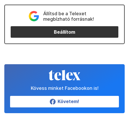
Állítsd be a Telexet
megbízható forrásnak!
Beállítom
Kövess minket Facebookon is!
Követem!