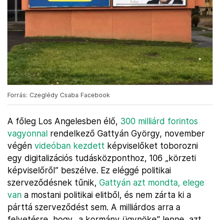
Forrás: Czeglédy Csaba Facebook
A főleg Los Angelesben élő,
300 milliárd forintos
vagyonnal
rendelkező Gattyán György, november
végén
videóban kezdett
képviselőket toborozni
egy digitalizációs tudásközponthoz, 106 „körzeti
képviselőről” beszélve. Ez eléggé politikai
szerveződésnek tűnik,
Gattyán azt mondta, elege
van
a mostani politikai elitből, és nem zárta ki a
párttá szerveződést sem. A milliárdos arra a
felvetésre, hogy „a kormány ügynöke” lenne, azt