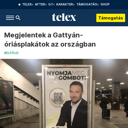
TELEX
AFTER
G7
KARAKTER
TÁMOGATÁS
SHOP
Támogatás
Megjelentek a Gattyán-
óriásplakátok az országban
BELFÖLD