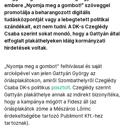
embere „Nyomja meg a gombot!” szöveggel
promotálja a beharangozott digitális
tudásközpontját vagy a lebegtetett politikai
szándékait, ezt nem tudni. A DK-s Czeglédy
Csaba szerint sokat mondó, hogy a Gattyán által
elfoglalt plakáthelyeken idáig kormányzati
hirdetések voltak.
„Nyomja meg a gombot” felhívással és saját
arcképével van jelen Gattyán György az
óriásplakátokon, amiről Szombathelyről Czeglédy
Csaba DK-s politikus
posztolt
. Czeglédy szerint
Gattyán plakáthelye annak az indirekt bizonyítéka,
hogy a kampánya mögött a Fidesz áll (az
óriásplakátok zöme a Mészáros Lőrinc
érdekeltségébe tartozó Publimont Kft.-hez
tartoznak).