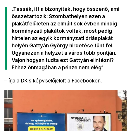
„Tessék, itt a bizonyíték, hogy összenő, ami
összetartozik: Szombathelyen ezen a
plakátfelületen az elmúlt sok évben mindig
kormányzati plakátok voltak, most pedig
hirtelen az egyik kormányzati óriásplakát
helyén Gattyán György hirdetése tűnt fel.
Ugyanezen a helyzet a város több pontján.
Vajon hogyan tudta ezt Gattyán elintézni?
Ehhez önmagában a pénze nem elég”
– írja a DK-s képviselőjelölt a Facebookon.