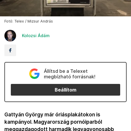
Fotó: Telex / Mizsur András
Kolozsi Ádám
Állítsd be a Telexet
megbízható forrásnak!
Beállítom
Gattyán György már óriásplakátokon is
kampányol. Magyarország pornóiparból
meggazdagodott harmadik legvagyonosabb