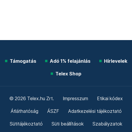
Támogatás
Adó 1% felajánlás
Hírlevelek
Telex Shop
© 2026 Telex.hu Zrt.
Impresszum
Etikai kódex
Átláthatóság
ÁSZF
Adatkezelési tájékoztató
Sütitájékoztató
Süti beállítások
Szabályzatok