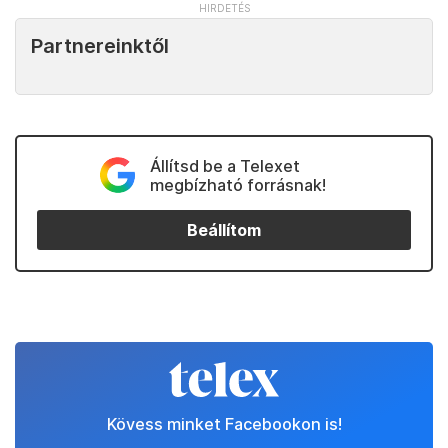
Partnereinktől
Állítsd be a Telexet
megbízható forrásnak!
Beállítom
Kövess minket Facebookon is!