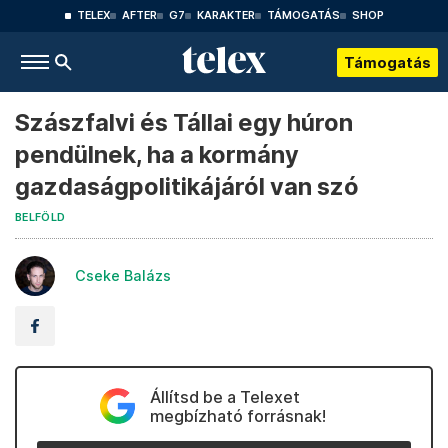
TELEX
AFTER
G7
KARAKTER
TÁMOGATÁS
SHOP
Támogatás
Szászfalvi és Tállai egy húron
pendülnek, ha a kormány
gazdaságpolitikájáról van szó
BELFÖLD
Cseke Balázs
Állítsd be a Telexet
megbízható forrásnak!