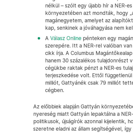
nélkül – szólt egy újabb hír a NER-e
környezetében azt mondták, hogy „a
magánegyetem, amelyet az alapítóktól
kap, senkinek a jóváhagyása nem kell
A
Válasz Online
pénteken egy magántő
szerepére. Itt a NER-rel valóban van
cikk írja. A Columbus Magántőkealap 
hanem 30 százalékos tulajdonrészt v
cégükbe raktak pénzt a NER-es tula
terjeszkedése volt. Ettől függetlenü
milliót, Gattyánék csak 79 milliót t
cégben.
Az előbbiek alapján Gattyán környezetéb
nyereség miatt Gattyán lepaktálna a NER-r
politikusok, újságírók azonnal kijelentik,
szeretne eladni az állam segítségével, íg