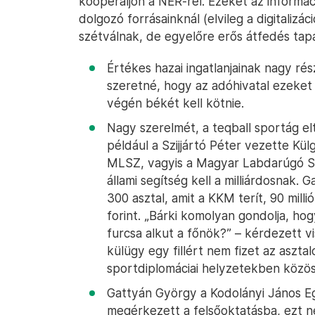
kooperáljon a NER-rel. Ezeket az informá
dolgozó forrásainknál (elvileg a digitaliz
szétválnak, de egyelőre erős átfedés tapa
Értékes hazai ingatlanjainak nagy rész
szeretné, hogy az adóhivatal ezeket
végén békét kell kötnie.
Nagy szerelmét, a teqball sportág elt
például a Szijjártó Péter vezette Kü
MLSZ, vagyis a Magyar Labdarúgó Sz
állami segítség kell a milliárdosnak
300 asztal, amit a KKM terít, 90 milli
forint. „Bárki komolyan gondolja, ho
furcsa alkut a főnök?” – kérdezett v
külügy egy fillért nem fizet az aszta
sportdiplomáciai helyzetekben közös
Gattyán György a Kodolányi János 
megérkezett a felsőoktatásba, ezt n