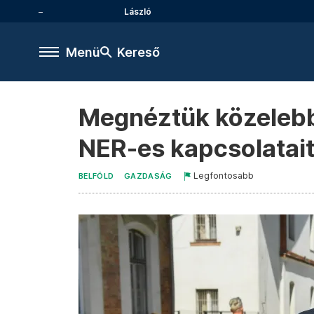
László
Menü
Kereső
Megnéztük közelebbr
NER-es kapcsolatai
Legfontosabb
BELFÖLD
GAZDASÁG