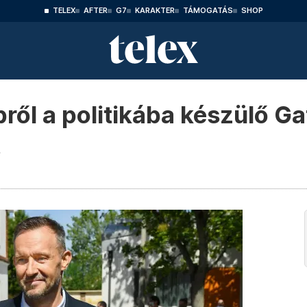
TELEX
AFTER
G7
KARAKTER
TÁMOGATÁS
SHOP
ől a politikába készülő G
t