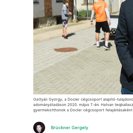
Gattyán György, a Docler cégcsoport alapító-tulajdo
adományátadáson 2020. május 7-én. Hatvan teqballas
gyermekotthonok a Docler cégcsoport felajánlásaként –
Brückner Gergely