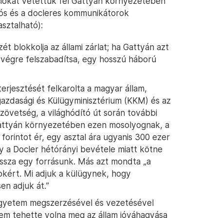
ciókat vetettük fel Gattyán környezetében
ációs és a docleres kommunikátorok
sztalható):
ét blokkolja az állami zárlat; ha Gattyán azt
 végre felszabadítsa, egy hosszú háború
erjesztését felkarolta a magyar állam,
lgazdasági és Külügyminisztérium (KKM) és az
övetség, a világhódító út során további
. Gattyán környezetében ezen mosolyognak, a
ó forintot ér, egy asztal ára ugyanis 300 ezer
gy a Docler hétórányi bevétele miatt kötne
issza egy forrásunk. Más azt mondta „a
lokért. Mi adjuk a külügynek, hogy
en adjuk át.”
Egyetem megszerzésével és vezetésével
em tehette volna meg az állam jóváhagyása