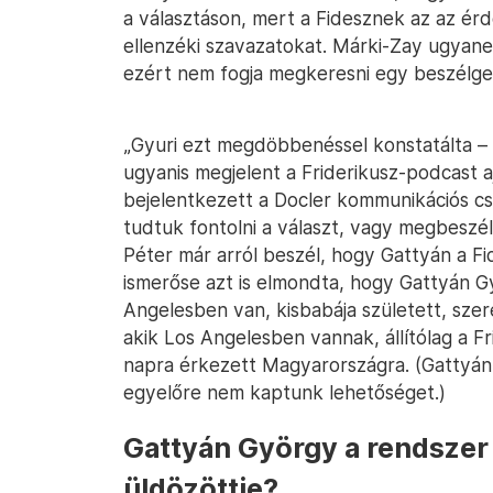
a választáson, mert a Fidesznek az az érd
ellenzéki szavazatokat. Márki-Zay ugyan
ezért nem fogja megkeresni egy beszélge
„Gyuri ezt megdöbbenéssel konstatálta –
ugyanis megjelent a Friderikusz-podcast 
bejelentkezett a Docler kommunikációs 
tudtuk fontolni a választ, vagy megbeszél
Péter már arról beszél, hogy Gattyán a Fid
ismerőse azt is elmondta, hogy Gattyán 
Angelesben van, kisbabája született, szere
akik Los Angelesben vannak, állítólag a F
napra érkezett Magyarországra. (Gattyánt
egyelőre nem kaptunk lehetőséget.)
Gattyán György a rendszer
üldözöttje?