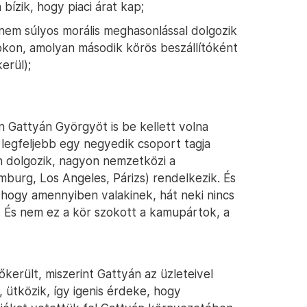
 bízik, hogy piaci árat kap;
em súlyos morális meghasonlással dolgozik
okon, amolyan második körös beszállítóként
erül);
 Gattyán Györgyöt is be kellett volna
 legfeljebb egy negyedik csoport tagja
on dolgozik, nagyon nemzetközi a
mburg, Los Angeles, Párizs) rendelkezik. És
, hogy amennyiben valakinek, hát neki nincs
És nem ez a kör szokott a kamupártok, a
őkerült, miszerint Gattyán az üzleteivel
 ütközik, így igenis érdeke, hogy