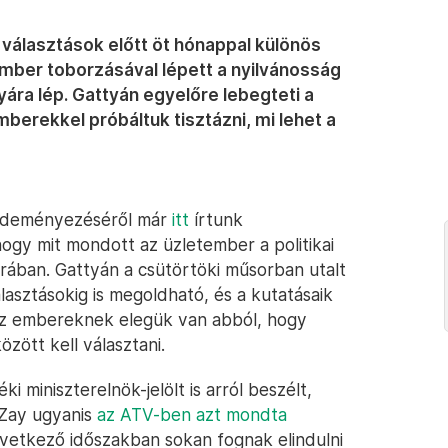
 választások előtt öt hónappal különös
 ember toborzásával lépett a nyilvánosság
lyára lép. Gattyán egyelőre lebegteti a
berekkel próbáltuk tisztázni, mi lehet a
kezdeményezéséről már
itt
írtunk
ogy mit mondott az üzletember a politikai
ában. Gattyán a csütörtöki műsorban utalt
lasztásokig is megoldható, és a kutatásaik
 az embereknek elegük van abból, hogy
özött kell választani.
 miniszterelnök-jelölt is arról beszélt,
-Zay ugyanis
az ATV-ben azt mondta
övetkező időszakban sokan fognak elindulni