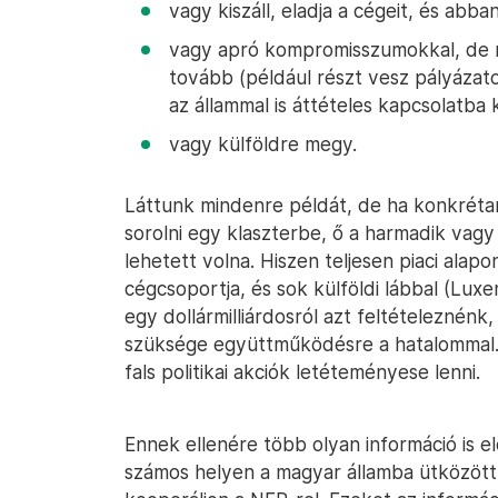
vagy kiszáll, eladja a cégeit, és abban
vagy apró kompromisszumokkal, de n
tovább (például részt vesz pályázat
az állammal is áttételes kapcsolatba k
vagy külföldre megy.
Láttunk mindenre példát, de ha konkrétan
sorolni egy klaszterbe, ő a harmadik vagy
lehetett volna. Hiszen teljesen piaci alap
cégcsoportja, és sok külföldi lábbal (Luxe
egy dollármilliárdosról azt feltételeznénk
szüksége együttműködésre a hatalommal. 
fals politikai akciók letéteményese lenni.
Ennek ellenére több olyan információ is el
számos helyen a magyar államba ütközött,