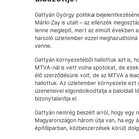
Gattyán György politikai bejelentkezésén
Márki-Zay is utalt – az ellenzék megosztá
lenne meglepő, mert az elmúlt években 
harcoló üzletember ezzel meghazudtolná az
venne.
Gattyán környezetéből hallottuk azt is, 
MTVA-nál is vett volna spotokat, de ezek
élő szerződésünk volt, de az MTVA a lead
hallottuk. Az üzletember környezete ezt 
üzeneteivel elgondolkodtatja a baloldali 
bizonytalanítja el.
Gattyán nemrég beszélt arról, hogy egy
Magyarországon három útja van, ha egy á
építőiparban, közbeszerzések körül) dolg