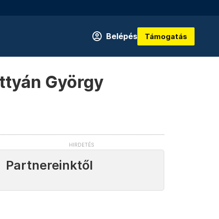
Belépés
Támogatás
attyán György
Partnereinktől