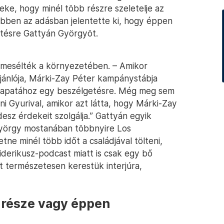
eke, hogy minél több részre szeletelje az
ebben az adásban jelentette ki, hogy éppen
tésre Gattyán Györgyöt.
 mesélték a környezetében. – Amikor
ajánlója, Márki-Zay Péter kampánystábja
csapatához egy beszélgetésre. Még meg sem
ni Gyurival, amikor azt látta, hogy Márki-Zay
esz érdekeit szolgálja.” Gattyán egyik
György mostanában többnyire Los
tne minél több időt a családjával tölteni,
riderikusz-podcast miatt is csak egy bő
 természetesen kerestük interjúra,
 része vagy éppen