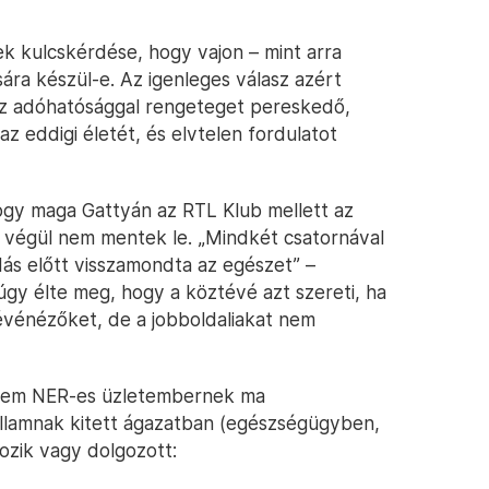
ek kulcskérdése, hogy vajon – mint arra
sára készül-e. Az igenleges válasz azért
az adóhatósággal rengeteget pereskedő,
 eddigi életét, és elvtelen fordulatot
hogy maga Gattyán az RTL Klub mellett az
 végül nem mentek le. „Mindkét csatornával
ás előtt visszamondta az egészet” –
úgy élte meg, hogy a köztévé azt szereti, ha
tévénézőket, de a jobboldaliakat nem
 nem NER-es üzletembernek ma
llamnak kitett ágazatban (egészségügyben,
ozik vagy dolgozott: