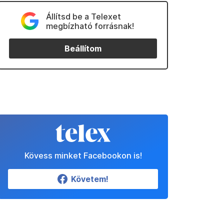
Állítsd be a Telexet
megbízható forrásnak!
Beállítom
Kövess minket Facebookon is!
Követem!