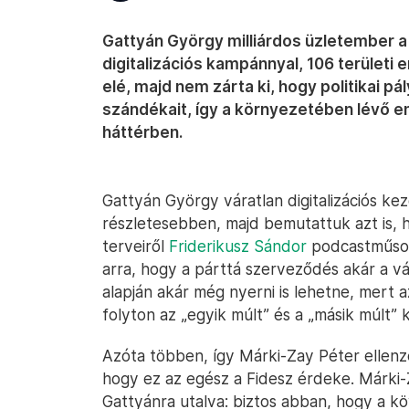
Gattyán György milliárdos üzletember a
digitalizációs kampánnyal, 106 területi
elé, majd nem zárta ki, hogy politikai pá
szándékait, így a környezetében lévő em
háttérben.
Gattyán György váratlan digitalizációs 
részletesebben, majd bemutattuk azt is, h
terveiről
Friderikusz Sándor
podcastműsor
arra, hogy a párttá szerveződés akár a vá
alapján akár még nyerni is lehetne, mert
folyton az „egyik múlt” és a „másik múlt” k
Azóta többen, így Márki-Zay Péter ellenzéki
hogy ez az egész a Fidesz érdeke. Márki
Gattyánra utalva: biztos abban, hogy a k