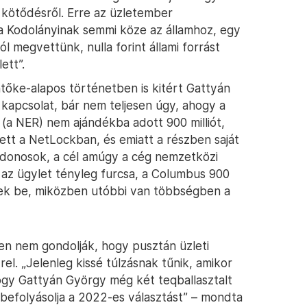
s kötődésről. Erre az üzletember
 Kodolányinak semmi köze az államhoz, egy
 megvettünk, nulla forint állami forrást
ett”.
ke-alapos történetben is kitért Gattyán
 kapcsolat, bár nem teljesen úgy, ahogy a
(a NER) nem ajándékba adott 900 milliót,
ett a NetLockban, és emiatt a részben saját
jdonosok, a cél amúgy a cég nemzetközi
l az ügylet tényleg furcsa, a Columbus 900
ettek be, miközben utóbbi van többségben a
en nem gondolják, hogy pusztán üzleti
el. „Jelenleg kissé túlzásnak tűnik, amikor
 hogy Gattyán György még két teqballasztalt
y befolyásolja a 2022-es választást” – mondta