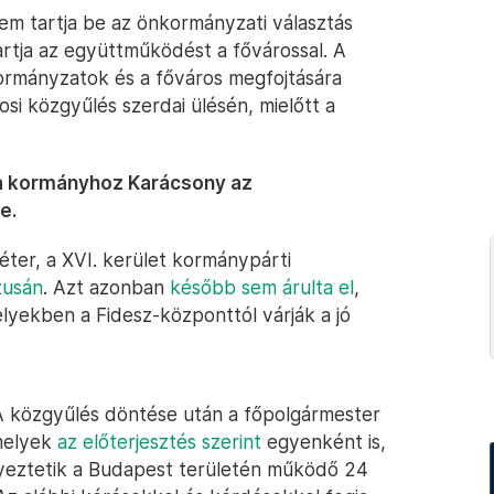
em tartja be az önkormányzati választás
artja az együttműködést a fővárossal. A
ormányzatok és a főváros megfojtására
osi közgyűlés szerdai ülésén, mielőtt a
 a kormányhoz Karácsony az
e.
éter, a XVI. kerület kormánypárti
zusán
. Azt azonban
később sem árulta el
,
yekben a Fidesz-központtól várják a jó
 A közgyűlés döntése után a főpolgármester
amelyek
az előterjesztés szerint
egyenként is,
eztetik a Budapest területén működő 24