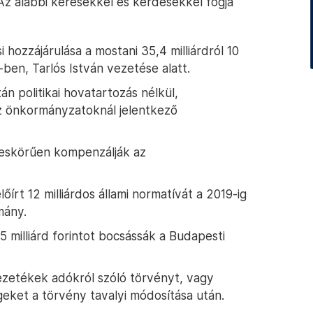
Az alábbi kérésekkel és kérdésekkel fogja
 hozzájárulása a mostani 35,4 milliárdról 10
-ben, Tarlós István vezetése alatt.
án politikai hovatartozás nélkül,
az önkormányzatoknál jelentkező
ljeskörűen kompenzálják az
írt 12 milliárdos állami normatívát a 2019-ig
mány.
5 milliárd forintot bocsássák a Budapesti
zetékek adókról szóló törvényt, vagy
ket a törvény tavalyi módosítása után.