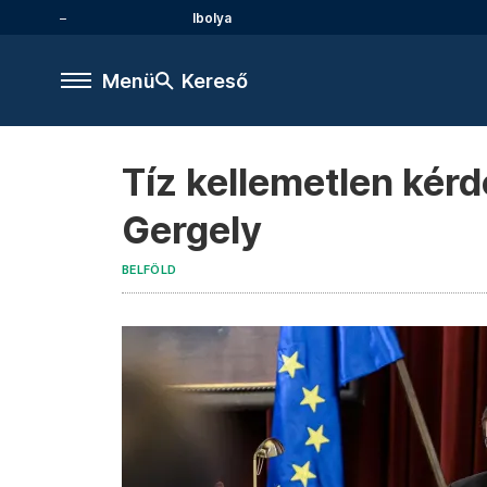
Ibolya
Menü
Kereső
Tíz kellemetlen kér
Gergely
BELFÖLD