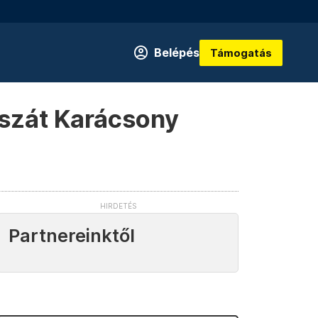
Belépés
Támogatás
aszát Karácsony
Partnereinktől