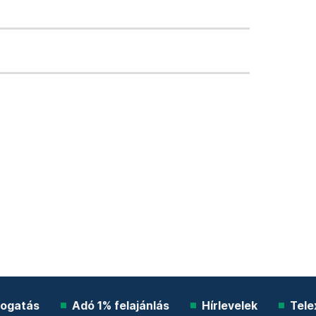
ogatás
Adó 1% felajánlás
Hírlevelek
Tele