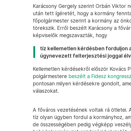
Karácsony Gergely szerint Orbán Viktor n
után tett ígéretét, hogy a kormány fennt
főpolgármester szerint a kormány az önk
törekszik. Erről beszélt Karácsony a fővár
képviselők megszavazták, hogy
tíz kellemetlen kérdésben forduljon
úgynevezett felterjesztési joggal élv
Kellemetlen kérdésekről először Kovács P
polgármestere
beszélt a Fidesz kongress
pontosan milyen kérdésekre gondolt, amel
válaszokat.
A főváros vezetésének voltak rá ötletei.
tíz olyan ügyben fordul a kormányhoz, 
de összességében pedig végképp veszély