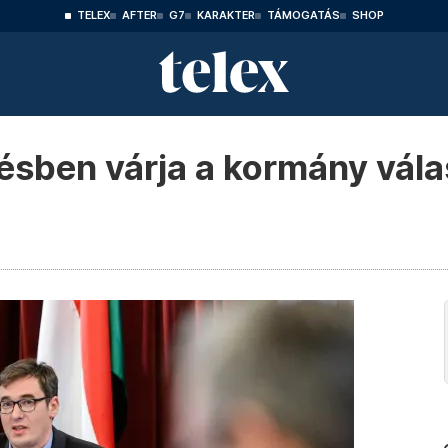
TELEX
AFTER
G7
KARAKTER
TÁMOGATÁS
SHOP
désben várja a kormány vál