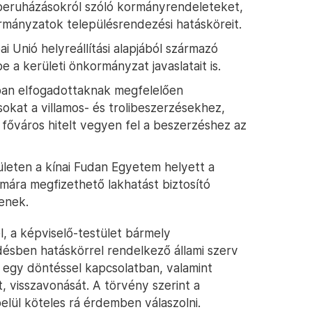
 beruházásokról szóló kormányrendeleteket,
rmányzatok településrendezési hatásköreit.
 Unió helyreállítási alapjából származó
e a kerületi önkormányzat javaslatait is.
ban elfogadottaknak megfelelően
sokat a villamos- és trolibeszerzésekhez,
főváros hitelt vegyen fel a beszerzéshez az
ületen a kínai Fudan Egyetem helyett a
ámára megfizethető lakhatást biztosító
enek.
, a képviselő-testület bármely
ésben hatáskörrel rendelkező állami szerv
t egy döntéssel kapcsolatban, valamint
 visszavonását. A törvény szerint a
elül köteles rá érdemben válaszolni.