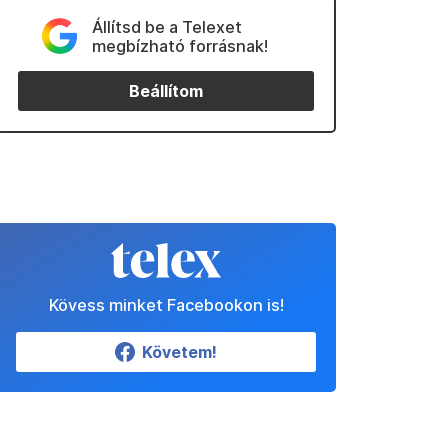
Állítsd be a Telexet
megbízható forrásnak!
Beállítom
Kövess minket Facebookon is!
Követem!