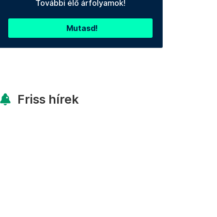
További élő árfolyamok!
Mutasd!
Friss hírek