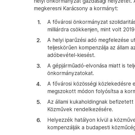
helyi önkormányzat gazdasági helyzetét. 
megkeresni Karácsony a kormányt:
A fővárosi önkormányzat szolidaritási
milliárdra csökkenjen, mint volt 2019
A helyi iparűzési adó megfelezése ut
teljeskörűen kompenzálja az állam 
adóbevétel-kiesést.
A gépjárműadó-elvonása miatt is te
önkormányzatokat.
A fővárosi közösségi közlekedésre elő
megszokott módon folyósítsa a kor
Az állami kukaholdingnak befizetett 
Közművek rendelkezésére.
Helyezzék hatályon kívül a közműve
kompenzálják a budapesti közműcége