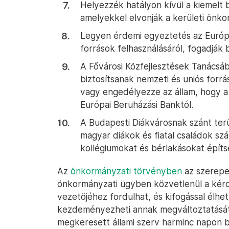
Helyezzék hatályon kívül a kiemelt
amelyekkel elvonják a kerületi önko
Legyen érdemi egyeztetés az Európai
források felhasználásáról, fogadják b
A Fővárosi Közfejlesztések Tanácsá
biztosítsanak nemzeti és uniós forrá
vagy engedélyezze az állam, hogy a 
Európai Beruházási Banktól.
A Budapesti Diákvárosnak szánt ter
magyar diákok és fiatal családok sz
kollégiumokat és bérlakásokat építs
Az
önkormányzati törvényben
az szerepel
önkormányzati ügyben közvetlenül a kérd
vezetőjéhez fordulhat, és kifogással élhe
kezdeményezheti annak megváltoztatását,
megkeresett állami szerv harminc napon b