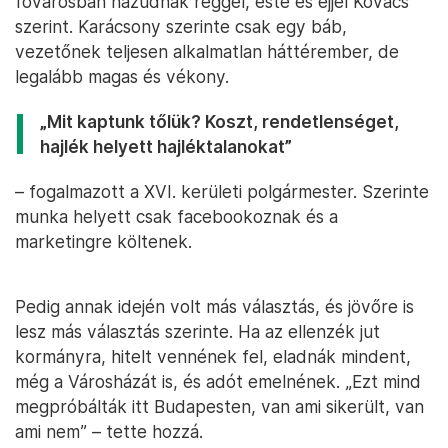
fővárosban hazudnak reggel, este és éjjel Kovács
szerint. Karácsony szerinte csak egy báb,
vezetőnek teljesen alkalmatlan háttérember, de
legalább magas és vékony.
„Mit kaptunk tőlük? Koszt, rendetlenséget,
hajlék helyett hajléktalanokat”
– fogalmazott a XVI. kerületi polgármester. Szerinte
munka helyett csak facebookoznak és a
marketingre költenek.
Pedig annak idején volt más választás, és jövőre is
lesz más választás szerinte. Ha az ellenzék jut
kormányra, hitelt vennének fel, eladnák mindent,
még a Városházát is, és adót emelnének. „Ezt mind
megpróbálták itt Budapesten, van ami sikerült, van
ami nem” – tette hozzá.