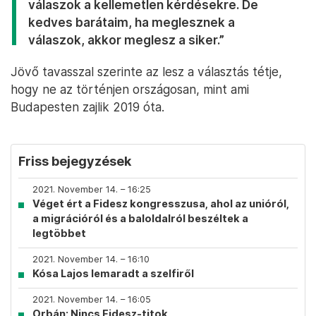
válaszok a kellemetlen kérdésekre. De
kedves barátaim, ha meglesznek a
válaszok, akkor meglesz a siker.”
Jövő tavasszal szerinte az lesz a választás tétje,
hogy ne az történjen országosan, mint ami
Budapesten zajlik 2019 óta.
Friss bejegyzések
2021. November 14. – 16:25
Véget ért a Fidesz kongresszusa, ahol az unióról,
a migrációról és a baloldalról beszéltek a
legtöbbet
2021. November 14. – 16:10
Kósa Lajos lemaradt a szelfiről
2021. November 14. – 16:05
Orbán: Nincs Fidesz-titok