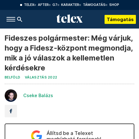
TELEX
AFTER
G7
KARAKTER
TÁMOGATÁS
SHOP
Támogatás
Fideszes polgármester: Még várjuk,
hogy a Fidesz-központ megmondja,
mik a jó válaszok a kellemetlen
kérdésekre
BELFÖLD
VÁLASZTÁS 2022
Cseke Balázs
Állítsd be a Telexet