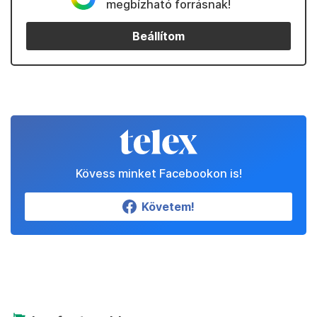
megbízható forrásnak!
Beállítom
Kövess minket Facebookon is!
Követem!