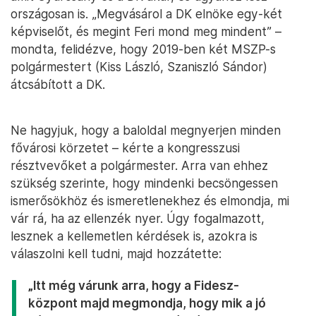
országosan is. „Megvásárol a DK elnöke egy-két
képviselőt, és megint Feri mond meg mindent” –
mondta, felidézve, hogy 2019-ben két MSZP-s
polgármestert (Kiss László, Szaniszló Sándor)
átcsábított a DK.
Ne hagyjuk, hogy a baloldal megnyerjen minden
fővárosi körzetet – kérte a kongresszusi
résztvevőket a polgármester. Arra van ehhez
szükség szerinte, hogy mindenki becsöngessen
ismerősökhöz és ismeretlenekhez és elmondja, mi
vár rá, ha az ellenzék nyer. Úgy fogalmazott,
lesznek a kellemetlen kérdések is, azokra is
válaszolni kell tudni, majd hozzátette:
„Itt még várunk arra, hogy a Fidesz-
központ majd megmondja, hogy mik a jó