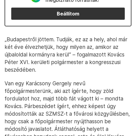
megbízható forrásnak!
Beállítom
„Budapestről jöttem. Tudják, ez az a hely, ahol már
két éve élvezhetjük, hogy milyen az, amikor az
újbaloldal kormányra kerül” – fogalmazott Kovács
Péter XVI. kerületi polgármester a kongresszusi
beszédében.
Van egy Karácsony Gergely nevű
főpolgármesterünk, aki azt ígérte, hogy zöld
fordulatot hoz, majd több fát vágott ki – mondta
Kovács. Párbeszédet ígért, ehhez képest úgy
módosították az SZMSZ-t a fővárosi közgyűlésben,
hogy csak a főpolgármester nyújthasson be
módosító javaslatot. Átláthatóság helyett a