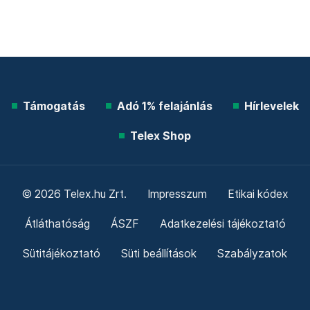
Támogatás
Adó 1% felajánlás
Hírlevelek
Telex Shop
© 2026 Telex.hu Zrt.
Impresszum
Etikai kódex
Átláthatóság
ÁSZF
Adatkezelési tájékoztató
Sütitájékoztató
Süti beállítások
Szabályzatok
Kommentelési szabályzat
Telex Sales