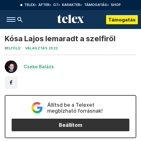
TELEX
AFTER
G7
KARAKTER
TÁMOGATÁS
SHOP
Támogatás
Kósa Lajos lemaradt a szelfiről
BELFÖLD
VÁLASZTÁS 2022
Cseke Balázs
Állítsd be a Telexet
megbízható forrásnak!
Beállítom