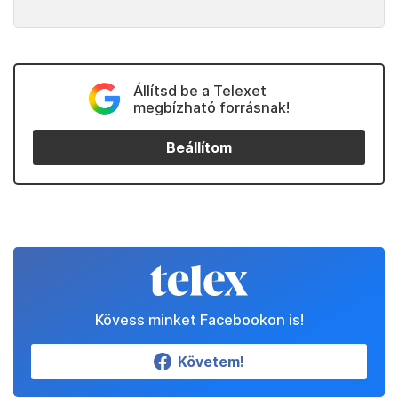
Állítsd be a Telexet
megbízható forrásnak!
Beállítom
Kövess minket Facebookon is!
Követem!